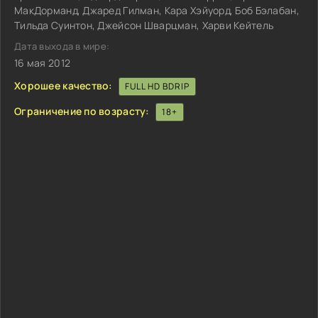
МакДорманд, Джаред Гилман, Кара Хэйуорд, Боб Бэлабан,
Тильда Суинтон, Джейсон Шварцман, Харви Кейтель
Дата выхода в мире:
16 мая 2012
Хорошее качество:
FULL HD BDRIP
Ограничение по возрасту:
18+