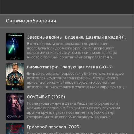
Свежие добавления
Звёздные войны: Видения. Девятый джедай (2026)
В отдалённом уголке космоса, где уцелевшие
последователи древнего ордена не прекращают
сопротивление натиску тёмных сил, молодая Кара
вместе с верными соратниками отправляется в
рискованный рейд.
Библиотекари: Следующая глава (2026)
Викрам всю жизнь проработал в библиотеке, но в душе
оставался искателем приключений. Жажда нового
привела его к случайному нарушению временных
потоков. Так он оказался в современном мире, притащив
за
СОУЛМ8ЙТ (2026)
После ухода супруги Дэвид Рисдаль погружается в
мрачное оцепенение. Его дни становятся похожими
друг на друга, а утрата оставляет глубокую рану,
которую ничто не способно затянуть. Мужчина
Грозовой перевал (2026)
Судьбы героев «Грозового перевала» похожи на цепную