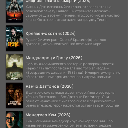
Хищник: Планета смерти (2025)
Хищник Дек, изгнанный из клана, отправляется на
опасную планету Калиск. Он стремится доказать
своему отцу и всему племени, что достоин быть частью
клана. Он встречает загадочную девушку Тию и
Крейвен-охотник (2024)
Русский иммигрант Сергей Кравинофф должен
доказать, что он величайший охотник в мире.
Мандалорец и Грогу (2026)
События космического вестерна разворачиваются
через пять лет после финала шестого эпизода —
«Возвращение джедая» (1983 год). Империя рухнула, но
её остатки — имперские офицеры и криминальные
Ранчо Даттонов (2026)
В центре сюжета нового девятисерийного вестерна
«Ранчо Даттонов» — Бет Даттон и Рип Уилер. Они
решают начать всё с чистого листа и переезжают на
ранчо в Техасе. Герои надеются оставить все прошлые
Менеджер Ким (2026)
Ким — обычный менеджер крупной корпорации. Его
жизнь течёт размеренно: отчёты, встречи, редкие