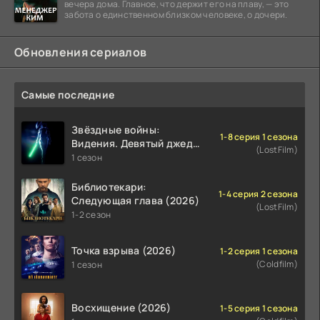
вечера дома. Главное, что держит его на плаву, — это
забота о единственном близком человеке, о дочери.
Обновления сериалов
Самые последние
Звёздные войны:
1-8 серия 1 сезона
Видения. Девятый джедай
(LostFilm)
(2026)
1 сезон
Библиотекари:
1-4 серия 2 сезона
Следующая глава (2026)
(LostFilm)
1-2 сезон
Точка взрыва (2026)
1-2 серия 1 сезона
(Coldfilm)
1 сезон
Восхищение (2026)
1-5 серия 1 сезона