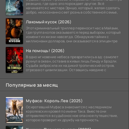
реакцию, где одно зло порождает другое. Всё
начинается с мистера Эрншо, который, желая сделать
добро, неосознанно сеет рознь в собственной семье,
Лакомый кусок (2026)
Этот криминальный триллер переносит нас в Майами,
где группа копов оказывается перед выбором, который
изменит их жизни навсегда. Обнаружив тайник с
миллионами долларов, они оказываются в эпицентре
На помощь! (2026)
В одно мгновение небеса превратились в ад: самолет
рухнул в океан, оставив в живых лишь Линду и Брэдли.
Судьба забросила их на дикий тропический остров,
отрезав от цивилизации. Оставшись наедине с
Популярные за месяц
Муфаса: Король Лев (2025)
Осиротевший Муфаса знакомится с наследником
королевских кровей по имени Така. Вместе они
отправляются в судьбоносное опасное путешествие,
которое проверит их дружбу на прочность.