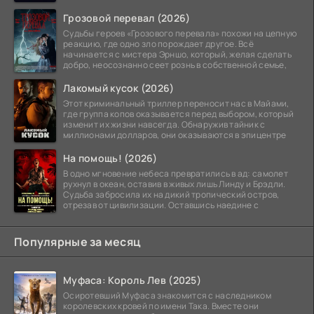
Грозовой перевал (2026)
Судьбы героев «Грозового перевала» похожи на цепную
реакцию, где одно зло порождает другое. Всё
начинается с мистера Эрншо, который, желая сделать
добро, неосознанно сеет рознь в собственной семье,
Лакомый кусок (2026)
Этот криминальный триллер переносит нас в Майами,
где группа копов оказывается перед выбором, который
изменит их жизни навсегда. Обнаружив тайник с
миллионами долларов, они оказываются в эпицентре
На помощь! (2026)
В одно мгновение небеса превратились в ад: самолет
рухнул в океан, оставив в живых лишь Линду и Брэдли.
Судьба забросила их на дикий тропический остров,
отрезав от цивилизации. Оставшись наедине с
Популярные за месяц
Муфаса: Король Лев (2025)
Осиротевший Муфаса знакомится с наследником
королевских кровей по имени Така. Вместе они