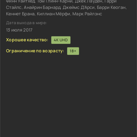
Финн Уайтхед, Том Глинн-Карни, Джек Лауден, Гарри
Стайлс, Анайрин Барнард, Джеймс Д'Арси, Барри Кеоган,
Кеннет Брана, Киллиан Мёрфи, Марк Райлэнс
Дата выхода в мире:
13 июля 2017
Хорошее качество:
4K UHD
Ограничение по возрасту:
18+