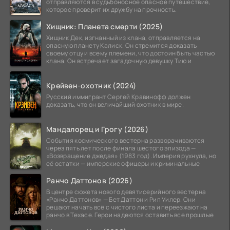
отправляются в судьбоносное опасное путешествие,
которое проверит их дружбу на прочность.
Хищник: Планета смерти (2025)
Хищник Дек, изгнанный из клана, отправляется на
опасную планету Калиск. Он стремится доказать
своему отцу и всему племени, что достоин быть частью
клана. Он встречает загадочную девушку Тию и
Крейвен-охотник (2024)
Русский иммигрант Сергей Кравинофф должен
доказать, что он величайший охотник в мире.
Мандалорец и Грогу (2026)
События космического вестерна разворачиваются
через пять лет после финала шестого эпизода —
«Возвращение джедая» (1983 год). Империя рухнула, но
её остатки — имперские офицеры и криминальные
Ранчо Даттонов (2026)
В центре сюжета нового девятисерийного вестерна
«Ранчо Даттонов» — Бет Даттон и Рип Уилер. Они
решают начать всё с чистого листа и переезжают на
ранчо в Техасе. Герои надеются оставить все прошлые