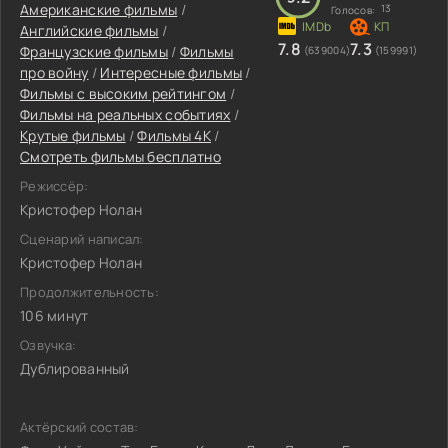
Американские фильмы
/
13
Голосов:
Английские фильмы
/
7.8
7.3
Французские фильмы
/
Фильмы
(639004)
(159991)
про войну
/
Интересные фильмы
/
Фильмы с высоким рейтингом
/
Фильмы на реальных событиях
/
Крутые фильмы
/
Фильмы 4K
/
Смотреть фильмы бесплатно
Режиссёр:
Кристофер Нолан
Сценарий написал:
Кристофер Нолан
Продолжительность:
106 минут
Озвучка:
Дублированный
Актёрский состав: