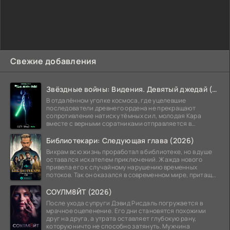
Свежие добавления
Звёздные войны: Видения. Девятый джедай (2026)
В отдалённом уголке космоса, где уцелевшие
последователи древнего ордена не прекращают
сопротивление натиску тёмных сил, молодая Кара
вместе с верными соратниками отправляется в
рискованный рейд.
Библиотекари: Следующая глава (2026)
Викрам всю жизнь проработал в библиотеке, но в душе
оставался искателем приключений. Жажда нового
привела его к случайному нарушению временных
потоков. Так он оказался в современном мире, притащив
за
СОУЛМ8ЙТ (2026)
После ухода супруги Дэвид Рисдаль погружается в
мрачное оцепенение. Его дни становятся похожими
друг на друга, а утрата оставляет глубокую рану,
которую ничто не способно затянуть. Мужчина