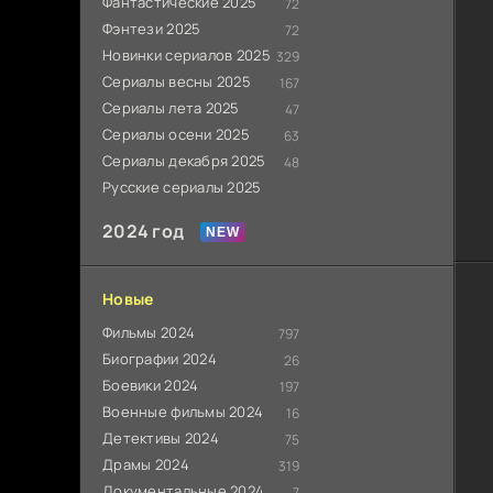
Фантастические 2025
72
Фэнтези 2025
72
Новинки сериалов 2025
329
Сериалы весны 2025
167
Сериалы лета 2025
47
Сериалы осени 2025
63
Сериалы декабря 2025
48
Русские сериалы 2025
2024 год
Новые
Фильмы 2024
797
Биографии 2024
26
Боевики 2024
197
Военные фильмы 2024
16
Детективы 2024
75
Драмы 2024
319
Документальные 2024
7