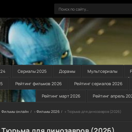
024
Сериалы 2025
Дорамы
Мультсериалы
25
Рейтинг фильмов 2026
Рейтинг сериалов 2026
Рейтинг март 2026
Рейтинг апрель 20
Фильмы онлайн
»
Фильмы 2026
» Тюрьма для динозавров (2026)
Тюрьма для динозавров (2026)