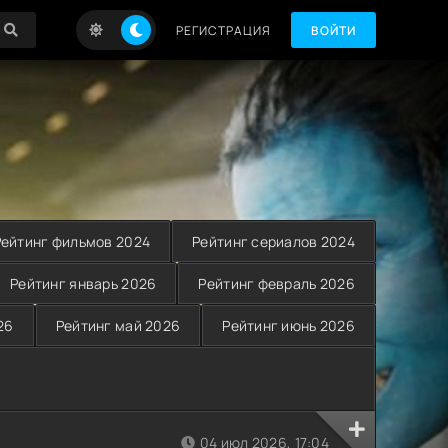
РЕГИСТРАЦИЯ
ВОЙТИ
Рейтинг фильмов 2024
Рейтинг сериалов 2024
Рейтинг январь 2026
Рейтинг февраль 2026
26
Рейтинг май 2026
Рейтинг июнь 2026
04 июл 2026, 17:04