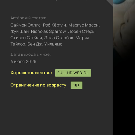
Актёрский состав:
Саймон Эллис, Роб Кёртли, Маркус Мэсси,
Жуй Шан, Nicholas Sparrow, Лорен Стерк,
Стивен Стейли, Элла Старбак, Мария
Тейлор, Бен Дж. Уильямс
Дата выхода в мире:
4 июля 2026
Хорошее качество:
FULL HD WEB-DL
Ограничение по возрасту:
18+