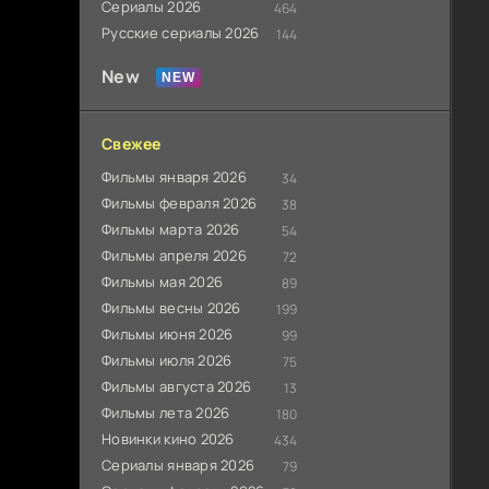
Сериалы 2026
464
Русские сериалы 2026
144
New
Свежее
Фильмы января 2026
34
Фильмы февраля 2026
38
Фильмы марта 2026
54
Фильмы апреля 2026
72
Фильмы мая 2026
89
Фильмы весны 2026
199
Фильмы июня 2026
99
Фильмы июля 2026
75
Фильмы августа 2026
13
Фильмы лета 2026
180
Новинки кино 2026
434
Сериалы января 2026
79