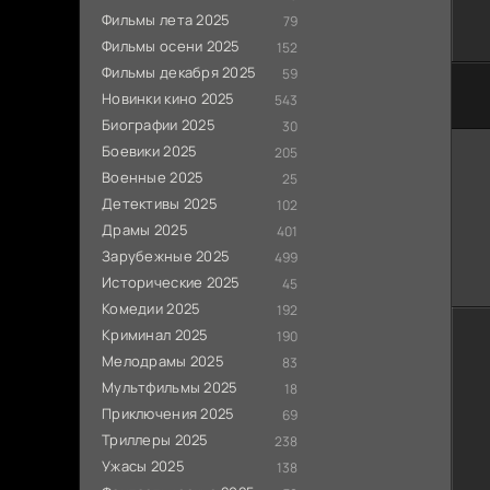
Фильмы лета 2025
79
Фильмы осени 2025
152
Фильмы декабря 2025
59
Новинки кино 2025
543
Биографии 2025
30
Боевики 2025
205
Военные 2025
25
Детективы 2025
102
Драмы 2025
401
Зарубежные 2025
499
Исторические 2025
45
Комедии 2025
192
Криминал 2025
190
Мелодрамы 2025
83
Мультфильмы 2025
18
Приключения 2025
69
Триллеры 2025
238
Ужасы 2025
138