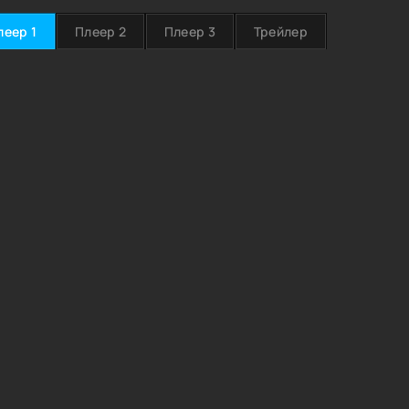
леер 1
Плеер 2
Плеер 3
Трейлер