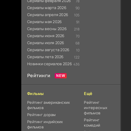
Сериалы февраля 2026
78
Сериалы марта 2026
90
Сериалы апреля 2026
105
Сериалы мая 2026
91
Сериалы весны 2026
218
Сериалы июня 2026
70
Сериалы июля 2026
68
Сериалы августа 2026
10
Сериалы лета 2026
122
Новинки сериалов 2026
436
Рейтинги
Фильмы
Ещё
Рейтинг американских
Рейтинг
фильмов
интересных
фильмов
Рейтинг дорам
Рейтинг
Рейтинг индийских
комедий
фильмов