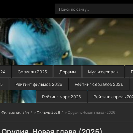
024
Сериалы 2025
Дорамы
Мультсериалы
25
Рейтинг фильмов 2026
Рейтинг сериалов 2026
Рейтинг март 2026
Рейтинг апрель 20
Фильмы онлайн
»
Фильмы 2026
» Орудия. Новая глава (2026)
Орудия. Новая глава (2026)