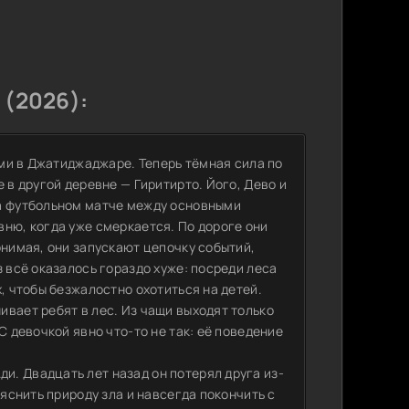
 (2026):
ями в Джатиджаджаре. Теперь тёмная сила по
 в другой деревне — Гиритирто. Його, Дево и
на футбольном матче между основными
ню, когда уже смеркается. По дороге они
онимая, они запускают цепочку событий,
 всё оказалось гораздо хуже: посреди леса
, чтобы безжалостно охотиться на детей.
вает ребят в лес. Из чащи выходят только
С девочкой явно что-то не так: её поведение
. Двадцать лет назад он потерял друга из-
ыяснить природу зла и навсегда покончить с