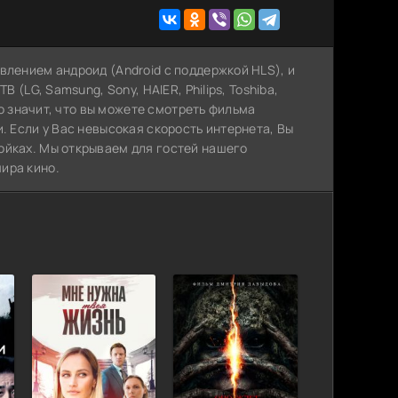
влением андроид (Android с поддержкой HLS), и
 (LG, Samsung, Sony, HAIER, Philips, Toshiba,
Это значит, что вы можете cмотреть фильма
. Если у Вас невысокая скорость интернета, Вы
ойках. Мы открываем для гостей нашего
ира кино.