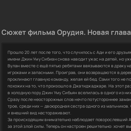
Сюжет фильма Орудия. Новая глава
Прошло 20 лет после того, что случилось с Ади и его друзь
имени Джин Уму Сибиан снова наводит ужас на детей, но уже
Вулан вместе с ещё пятью ребятами ввязываются в драку 
игроками и запасными. Проиграв, они возвращаются в дерев
проклинают главную команду, желая ей бед. Сами того не п
похожих на то, что произошло в Джатиджаджаре. На этот раз
в холодную пору Джин Уму Сибьян вселилась в одного из них
Сразу после неосторожных слов нечто потустороннее замани
трое, среди них — двоюродная сестра одного из мальчиков. 
и внешний вид настораживают.
За происходящим внимательно наблюдает повзрослевший Ади
за этой злой силы. Теперь он настроен решительно: хочет в