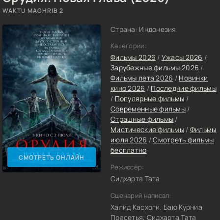
WAKTU MAGHRIB 2
Страна: Индонезия
Категории:
Фильмы 2026
/
Ужасы 2026
/
Зарубежные фильмы 2026
/
Фильмы лета 2026
/
Новинки
кино 2026
/
Последние фильмы
/
Популярные фильмы
/
Современные фильмы
/
Страшные фильмы
/
Мистические фильмы
/
Фильмы
июля 2026
/
Смотреть фильмы
бесплатно
СМОТРЕТЬ ОНЛАЙН
Режиссёр:
Сидхарта Тата
Сценарий написал:
Халид Касхоги, Баю Курниа
Прасетья, Сидхарта Тата