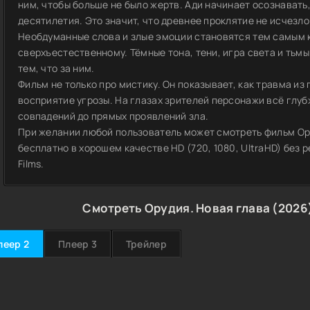
ним, чтобы больше не было жертв. Ади начинает осознавать
десятилетия. Это значит, что древнее проклятие не исчезл
Необдуманные слова и злые эмоции становятся тем самым 
сверхъестественному. Тёмные тона, тени, игра света и ть
тем, что за ним.
Фильм не только про мистику. Он показывает, как травма из
восприятие угрозы. На глазах зрителей персонажи всё глубж
совпадений до прямых проявлений зла.
При желании любой пользователь может смотреть фильм Ору
бесплатно в хорошем качестве HD (720, 1080, UltraHD) без
Films.
Смотреть Орудия. Новая глава (2026
леер 2
Плеер 3
Трейлер