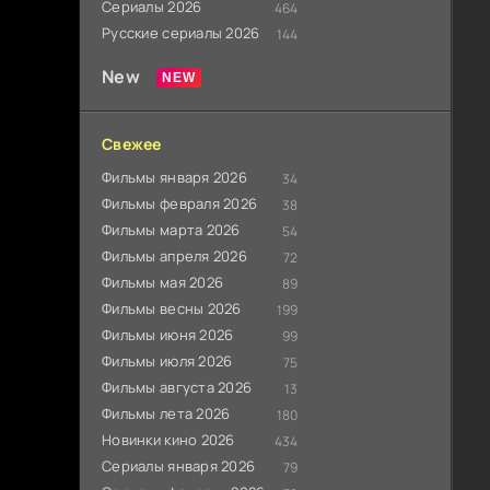
Сериалы 2026
464
Русские сериалы 2026
144
New
Свежее
Фильмы января 2026
34
Фильмы февраля 2026
38
Фильмы марта 2026
54
Фильмы апреля 2026
72
Фильмы мая 2026
89
Фильмы весны 2026
199
Фильмы июня 2026
99
Фильмы июля 2026
75
Фильмы августа 2026
13
Фильмы лета 2026
180
Новинки кино 2026
434
Сериалы января 2026
79