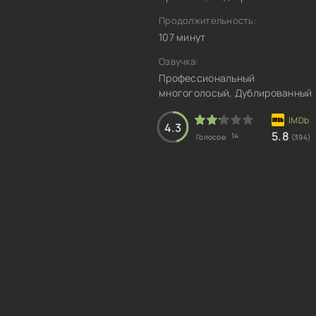
Продолжительность:
107 минут
Озвучка:
Профессиональный
многоголосый, Дублированный
4.3
5.8
14
Голосов:
(394)