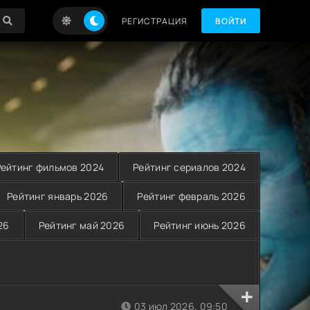
РЕГИСТРАЦИЯ
ВОЙТИ
Рейтинг фильмов 2024
Рейтинг сериалов 2024
Рейтинг январь 2026
Рейтинг февраль 2026
26
Рейтинг май 2026
Рейтинг июнь 2026
03 июл 2026, 09:50