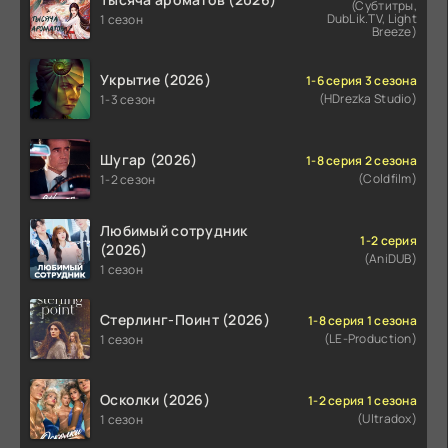
(Субтитры,
DubLik.TV, Light
1 сезон
Breeze)
Укрытие (2026)
1-6 серия 3 сезона
(HDrezka Studio)
1-3 сезон
Шугар (2026)
1-8 серия 2 сезона
(Coldfilm)
1-2 сезон
Любимый сотрудник
1-2 серия
(2026)
(AniDUB)
1 сезон
Стерлинг-Поинт (2026)
1-8 серия 1 сезона
(LE-Production)
1 сезон
Осколки (2026)
1-2 серия 1 сезона
(Ultradox)
1 сезон