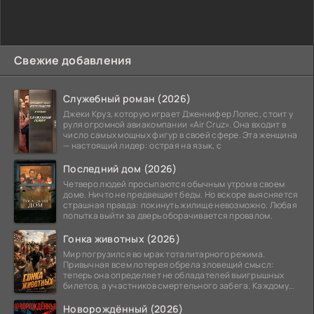
Свежие добавления
Служебный роман (2026)
Джеки Круз, которую играет Дженнифер Лопес, стоит у
руля огромной авиакомпании «Air Cruz». Она входит в
число самых мощных фигур в своей сфере. Эта женщина
— настоящий лидер: острая на язык, с
Последний дом (2026)
Четверо людей просыпаются обычным утром в своем
доме. Ничто не предвещает беды. Но вскоре выясняется
страшная правда: покинуть жилище невозможно. Любая
попытка выйти за дверь оборачивается провалом.
Гонка животных (2026)
Мир погрузился во мрак тоталитарного режима.
Привычная всем лотерея обрела зловещий смысл:
теперь она определяет не обладателей выигрышных
билетов, а участников смертельного забега. Каждому
номеру
Новорождённый (2026)