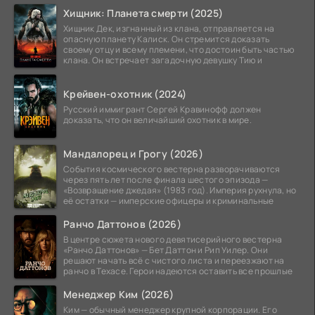
Хищник: Планета смерти (2025)
Хищник Дек, изгнанный из клана, отправляется на
опасную планету Калиск. Он стремится доказать
своему отцу и всему племени, что достоин быть частью
клана. Он встречает загадочную девушку Тию и
Крейвен-охотник (2024)
Русский иммигрант Сергей Кравинофф должен
доказать, что он величайший охотник в мире.
Мандалорец и Грогу (2026)
События космического вестерна разворачиваются
через пять лет после финала шестого эпизода —
«Возвращение джедая» (1983 год). Империя рухнула, но
её остатки — имперские офицеры и криминальные
Ранчо Даттонов (2026)
В центре сюжета нового девятисерийного вестерна
«Ранчо Даттонов» — Бет Даттон и Рип Уилер. Они
решают начать всё с чистого листа и переезжают на
ранчо в Техасе. Герои надеются оставить все прошлые
Менеджер Ким (2026)
Ким — обычный менеджер крупной корпорации. Его