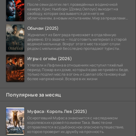
После семи долгих лет, проведённых в одиночной
камере, Крис Ньюборн (Дэвид Оелоуо) выходит на
свободу, которая оказывается для него не
облегчением, а новым испытанием. Мир за пределами
тюремных стен
Обычаи (2025)
Журналист из Белграда приезжает в отдалённую
деревню. Его задача — подготовить материал о старой
водяной мельнице. Вокруг этого места ходят слухи:
рядом с мельницей бесследно пропадают туристы.
Игры с огнём (2026)
У Натали и Лафлина в отношениях наступил тяжёлый
период. Пожар в их доме, который едва не привёл к беде,
только подлил масла в огонь и сделал обстановку ещё
более напряжённой. Вскоре в их жизни
Популярные за месяц
Муфаса: Король Лев (2025)
Осиротевший Муфаса знакомится с наследником
королевских кровей по имени Така. Вместе они
отправляются в судьбоносное опасное путешествие,
которое проверит их дружбу на прочность.