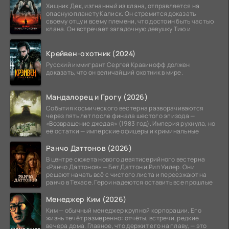
Хищник Дек, изгнанный из клана, отправляется на
опасную планету Калиск. Он стремится доказать
своему отцу и всему племени, что достоин быть частью
клана. Он встречает загадочную девушку Тию и
Крейвен-охотник (2024)
Русский иммигрант Сергей Кравинофф должен
доказать, что он величайший охотник в мире.
Мандалорец и Грогу (2026)
События космического вестерна разворачиваются
через пять лет после финала шестого эпизода —
«Возвращение джедая» (1983 год). Империя рухнула, но
её остатки — имперские офицеры и криминальные
Ранчо Даттонов (2026)
В центре сюжета нового девятисерийного вестерна
«Ранчо Даттонов» — Бет Даттон и Рип Уилер. Они
решают начать всё с чистого листа и переезжают на
ранчо в Техасе. Герои надеются оставить все прошлые
Менеджер Ким (2026)
Ким — обычный менеджер крупной корпорации. Его
жизнь течёт размеренно: отчёты, встречи, редкие
вечера дома. Главное, что держит его на плаву, — это