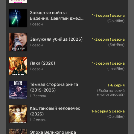
Звёздные войны:
1-8 серия 1 сезона
Видения. Девятый джедай
(Coldfilm)
(2026)
1 сезон
Замужняя убийца (2026)
1-2 серия 1 сезона
(SoftBox)
1 сезон
Лаки (2026)
1-5 серия 1 сезона
(LostFilm)
1 сезон
Тёмная сторона ринга
1-6 серия
(2019-2026)
(Любительский
многоголосый)
1-7 сезон
Каштановый человечек
1-6 серия 2 сезона
(2026)
(Coldfilm)
1-2 сезон
Эпоха Великого мира