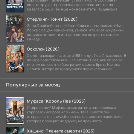
корпорации. Там ее ждет стабильность, достойная
оплата труда и прозрачная карьерная лестница.
Казалось бы, о чем еще можно мечтать. Но девушка
Стерлинг-Поинт (2026)
Энни Джейкобсон и её брат-близнец, выросшие в Нью-
Йорке с отцом-одиночкой, узнают, что их отчуждённый
дедушка оставил им в наследство остров на озере в
Канаде.
Осколки (2026)
Сюжет разворачивается в 1981 году в Лос-Анджелесе. В
центре повествования — 17-летний Брет, чей образ во
многом основан на биографии самого Брета Истона
Эллиса, автора литературного первоисточника.
Популярные за месяц
Муфаса: Король Лев (2025)
Осиротевший Муфаса знакомится с наследником
королевских кровей по имени Така. Вместе они
отправляются в судьбоносное опасное путешествие,
которое проверит их дружбу на прочность.
Хищник: Планета смерти (2025)