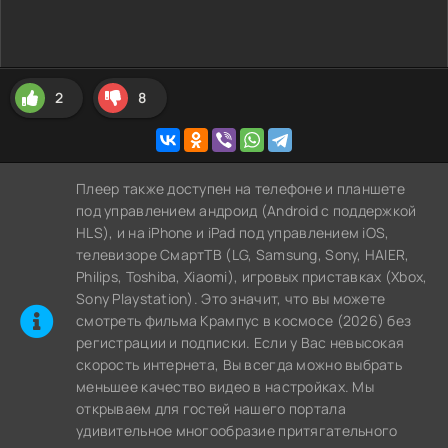
2
8
Плеер также доступен на телефоне и планшете
под управлением андроид (Android с поддержкой
HLS), и на iPhone и iPad под управлением iOS,
телевизоре СмартТВ (LG, Samsung, Sony, HAIER,
Philips, Toshiba, Xiaomi), игровых приставках (Xbox,
Sony Playstation). Это значит, что вы можете
cмотреть фильма Крампус в космосе (2026) без
регистрации и подписки. Если у Вас невысокая
скорость интернета, Вы всегда можно выбрать
меньшее качество видео в настройках. Мы
открываем для гостей нашего портала
удивительное многообразие притягательного