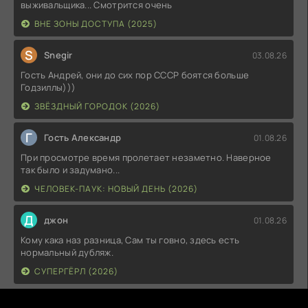
выживальщика... Смотрится очень
ВНЕ ЗОНЫ ДОСТУПА (2025)
S
Snegir
03.08.26
Гость Андрей, они до сих пор СССР боятся больше
Годзиллы)))
ЗВЁЗДНЫЙ ГОРОДОК (2026)
Г
Гость Александр
01.08.26
При просмотре время пролетает незаметно. Наверное
так было и задумано...
ЧЕЛОВЕК-ПАУК: НОВЫЙ ДЕНЬ (2026)
Д
джон
01.08.26
Кому кака наз разница, Сам ты говно, здесь есть
нормальный дубляж.
СУПЕРГЁРЛ (2026)