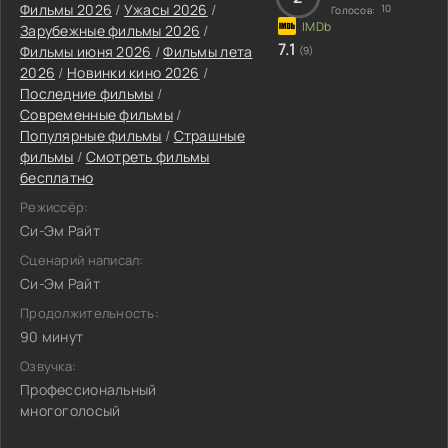
Фильмы 2026
/
Ужасы 2026
/
10
Голосов:
Зарубежные фильмы 2026
/
7.1
Фильмы июня 2026
/
Фильмы лета
(9)
2026
/
Новинки кино 2026
/
Последние фильмы
/
Современные фильмы
/
Популярные фильмы
/
Страшные
фильмы
/
Смотреть фильмы
бесплатно
Режиссёр:
Си-Эм Райт
Сценарий написал:
Си-Эм Райт
Продолжительность:
90 минут
Озвучка:
Профессиональный
многоголосый