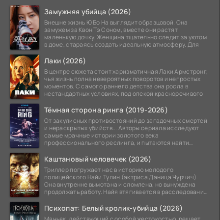
Замужняя убийца (2026)
Внешне жизнь Ю Бо На выглядит образцовой. Она
замужем за Квон Тэ Соном, вместе они растят
маленькую дочку. Женщина тщательно следит за уютом
в доме, стараясь создать идеальную атмосферу. Для
Лаки (2026)
В центре сюжета стоит харизматичная Лаки Армстронг,
чья жизнь полна невероятных поворотов и непростых
моментов. С самого раннего детства она росла в
нестандартных условиях, под опекой красноречивого
Тёмная сторона ринга (2019-2026)
От закулисных противостояний до загадочных смертей
и нераскрытых убийств... Авторы сериала исследуют
самые мрачные истории золотого века
профессионального реслинга, и пытаются найти
правду на стыке
Каштановый человечек (2026)
Триллер погружает нас в историю молодого
полицейского Найи Тулин (актриса Даница Чурчич).
Она внутренне вымотана и сломлена, но вынуждена
продолжать работу. Найя втягивается в расследование
жуткого
Психопат: Белый кролик-убийца (2026)
Маньяк, действующий с особой жестокостью, решает