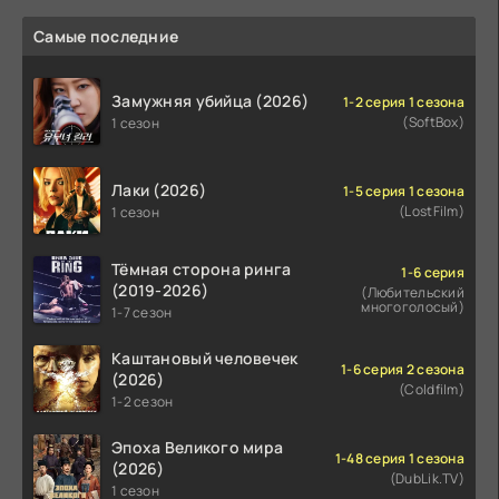
Самые последние
Замужняя убийца (2026)
1-2 серия 1 сезона
(SoftBox)
1 сезон
Лаки (2026)
1-5 серия 1 сезона
(LostFilm)
1 сезон
Тёмная сторона ринга
1-6 серия
(2019-2026)
(Любительский
многоголосый)
1-7 сезон
Каштановый человечек
1-6 серия 2 сезона
(2026)
(Coldfilm)
1-2 сезон
Эпоха Великого мира
1-48 серия 1 сезона
(2026)
(DubLik.TV)
1 сезон