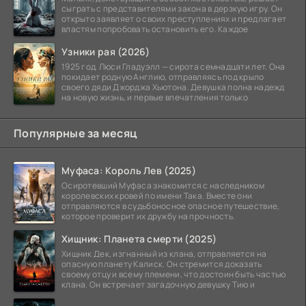
сыграть с представителями закона в дерзкую игру. Он
открыто заявляет о своих преступлениях и предлагает
властям попробовать остановить его. Каждое
Узники рая (2026)
1925 год. Люси Гладуэлл — сирота семнадцати лет. Она
покидает родную Англию, отправляясь под крыло
своего дяди Джорджа Хьютона. Девушка полна надежд
на новую жизнь, и первые впечатления только
Популярные за месяц
Муфаса: Король Лев (2025)
Осиротевший Муфаса знакомится с наследником
королевских кровей по имени Така. Вместе они
отправляются в судьбоносное опасное путешествие,
которое проверит их дружбу на прочность.
Хищник: Планета смерти (2025)
Хищник Дек, изгнанный из клана, отправляется на
опасную планету Калиск. Он стремится доказать
своему отцу и всему племени, что достоин быть частью
клана. Он встречает загадочную девушку Тию и