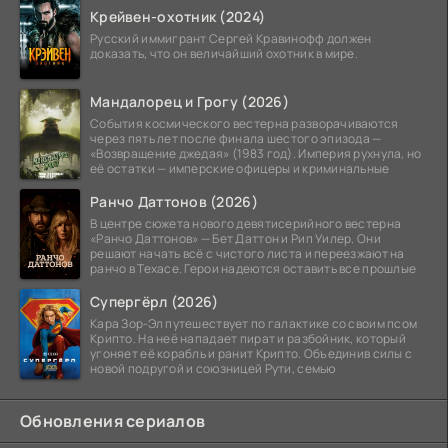
Крейвен-охотник (2024)
Русский иммигрант Сергей Кравинофф должен
доказать, что он величайший охотник в мире.
Мандалорец и Грогу (2026)
События космического вестерна разворачиваются
через пять лет после финала шестого эпизода —
«Возвращение джедая» (1983 год). Империя рухнула, но
её остатки — имперские офицеры и криминальные
Ранчо Даттонов (2026)
В центре сюжета нового девятисерийного вестерна
«Ранчо Даттонов» — Бет Даттон и Рип Уилер. Они
решают начать всё с чистого листа и переезжают на
ранчо в Техасе. Герои надеются оставить все прошлые
Супергёрл (2026)
Кара Зор-Эл путешествует по галактике со своим псом
Крипто. На неё нападает пират и разбойник, который
угоняет её корабль и ранит Крипто. Объединив силы с
новой подругой и союзницей Рути, семью
Обновления сериалов