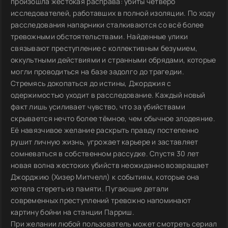
произошла жестокая расправа: убиты четверо
исследователей, работавших в полной изоляции. По ходу
расследования напарники сталкиваются со всё более
тревожными обстоятельствами. Найденные улики
связывают преступление с коллективным безумием,
оккультными действиями и странными обрядами, которые
могли проводиться на базе задолго до трагедии.
Стремясь докопаться до истины, Джорджия с
одержимостью уходит в расследование. Каждый новый
факт лишь усиливает чувство, что за убийствами
скрывается нечто более тёмное, чем обычное злодеяние.
Её навязчивое желание раскрыть правду постепенно
рушит личную жизнь, угрожает карьере и заставляет
сомневаться в собственном рассудке. Спустя 30 лет
новая волна жестоких убийств неожиданно возвращает
Джорджию (Хизер Митчелл) к событиям, которые она
хотела стереть из памяти. Пугающие детали
современных преступлений тревожно напоминают
картину бойни на станции Парриш.
При желании любой пользователь может смотреть сериал