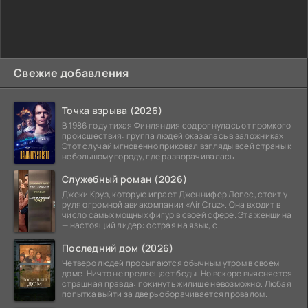
Свежие добавления
Точка взрыва (2026)
В 1986 году тихая Финляндия содрогнулась от громкого
происшествия: группа людей оказалась в заложниках.
Этот случай мгновенно приковал взгляды всей страны к
небольшому городу, где разворачивалась
Служебный роман (2026)
Джеки Круз, которую играет Дженнифер Лопес, стоит у
руля огромной авиакомпании «Air Cruz». Она входит в
число самых мощных фигур в своей сфере. Эта женщина
— настоящий лидер: острая на язык, с
Последний дом (2026)
Четверо людей просыпаются обычным утром в своем
доме. Ничто не предвещает беды. Но вскоре выясняется
страшная правда: покинуть жилище невозможно. Любая
попытка выйти за дверь оборачивается провалом.