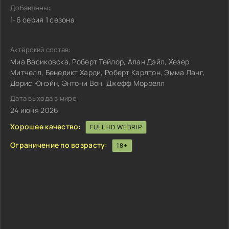
Добавлены:
1-6 серия 1 сезона
Актёрский состав:
Миа Васиковска, Роберт Тейлор, Алан Дэйл, Хезер
Митчелл, Бенедикт Харди, Роберт Карлтон, Эмма Ланг,
Дорис Юнэйн, Энтони Вон, Джефф Моррелл
Дата выхода в мире:
24 июня 2026
Хорошее качество:
FULL HD WEBRIP
Ограничение по возрасту:
18+