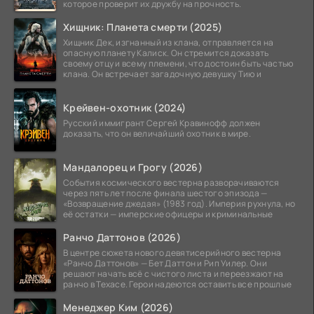
которое проверит их дружбу на прочность.
Хищник: Планета смерти (2025)
Хищник Дек, изгнанный из клана, отправляется на
опасную планету Калиск. Он стремится доказать
своему отцу и всему племени, что достоин быть частью
клана. Он встречает загадочную девушку Тию и
Крейвен-охотник (2024)
Русский иммигрант Сергей Кравинофф должен
доказать, что он величайший охотник в мире.
Мандалорец и Грогу (2026)
События космического вестерна разворачиваются
через пять лет после финала шестого эпизода —
«Возвращение джедая» (1983 год). Империя рухнула, но
её остатки — имперские офицеры и криминальные
Ранчо Даттонов (2026)
В центре сюжета нового девятисерийного вестерна
«Ранчо Даттонов» — Бет Даттон и Рип Уилер. Они
решают начать всё с чистого листа и переезжают на
ранчо в Техасе. Герои надеются оставить все прошлые
Менеджер Ким (2026)