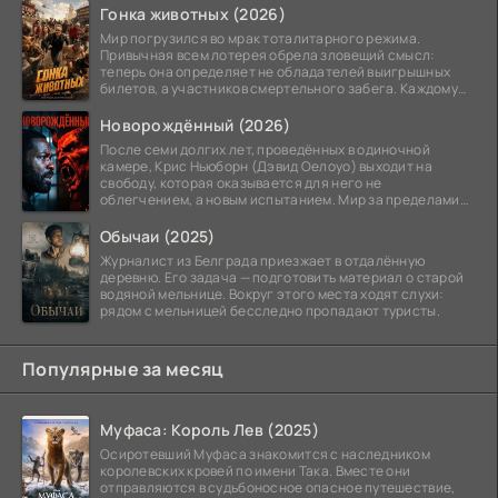
Гонка животных (2026)
Мир погрузился во мрак тоталитарного режима.
Привычная всем лотерея обрела зловещий смысл:
теперь она определяет не обладателей выигрышных
билетов, а участников смертельного забега. Каждому
номеру
Новорождённый (2026)
После семи долгих лет, проведённых в одиночной
камере, Крис Ньюборн (Дэвид Оелоуо) выходит на
свободу, которая оказывается для него не
облегчением, а новым испытанием. Мир за пределами
тюремных стен
Обычаи (2025)
Журналист из Белграда приезжает в отдалённую
деревню. Его задача — подготовить материал о старой
водяной мельнице. Вокруг этого места ходят слухи:
рядом с мельницей бесследно пропадают туристы.
Популярные за месяц
Муфаса: Король Лев (2025)
Осиротевший Муфаса знакомится с наследником
королевских кровей по имени Така. Вместе они
отправляются в судьбоносное опасное путешествие,