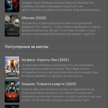
камере, Крис Ньюборн (Дэвид Оелоуо) выходит на
свободу, которая оказывается для него не
облегчением, а новым испытанием. Мир за пределами
тюремных стен
Обычаи (2025)
Журналист из Белграда приезжает в отдалённую
деревню. Его задача — подготовить материал о старой
водяной мельнице. Вокруг этого места ходят слухи:
рядом с мельницей бесследно пропадают туристы.
Популярные за месяц
Муфаса: Король Лев (2025)
Осиротевший Муфаса знакомится с наследником
королевских кровей по имени Така. Вместе они
отправляются в судьбоносное опасное путешествие,
которое проверит их дружбу на прочность.
Хищник: Планета смерти (2025)
Хищник Дек, изгнанный из клана, отправляется на
опасную планету Калиск. Он стремится доказать
своему отцу и всему племени, что достоин быть частью
клана. Он встречает загадочную девушку Тию и