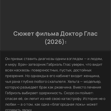
Сюжет фильма Доктор Глас
(2026):
Он привык ставить диагнозы одним взглядом — и людям,
и миру. Врач-затворник Габриэль Глас уверен, что видит
всех насквозь: поверхностных, пустых, достойных
презрения. Но однажды в его кабинет входит женщина,
чья рана глубже любого скальпеля. Хельга — модельер,
которую разъедает брак как ржавчина. Вместо лечения
Габриэль выбирает одержимость. Скоро он поймет:
спасая её, он лепит из неё свою катастрофу. История не о
любви — а о том, как одна «благородная ложь» может
отравить двоих.