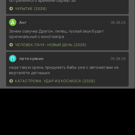
потраченного времени сериал за
УКРЫТИЕ (2026)
А
Анг
06.08.26
Зачем озвучка Драгон, пипец, пускай звук будет
оригинальный с кинотеатра
ЧЕЛОВЕК-ПАУК: НОВЫЙ ДЕНЬ (2026)
П
петя хуякин
05.08.26
нада такую хрень придумать бабы уже с автоматами на
верталёте детишьки
КАТАСТРОФА. УДАР ИЗ КОСМОСА (2026)