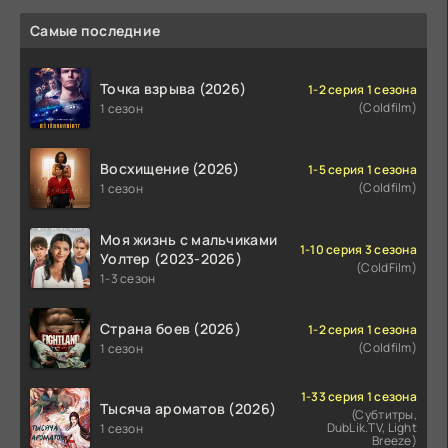
Самые последние
Точка взрыва (2026)
1-2 серия 1 сезона
(Coldfilm)
1 сезон
Восхищение (2026)
1-5 серия 1 сезона
(Coldfilm)
1 сезон
Моя жизнь с мальчиками
1-10 серия 3 сезона
Уолтер (2023-2026)
(ColdFilm)
1-3 сезон
Страна боев (2026)
1-2 серия 1 сезона
(Coldfilm)
1 сезон
1-33 серия 1 сезона
Тысяча ароматов (2026)
(Субтитры,
DubLik.TV, Light
1 сезон
Breeze)