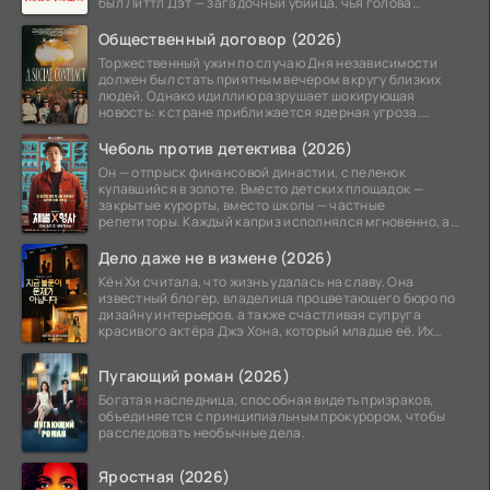
был Литтл Дэт — загадочный убийца, чья голова
походила на
Общественный договор (2026)
Торжественный ужин по случаю Дня независимости
должен был стать приятным вечером в кругу близких
людей. Однако идиллию разрушает шокирующая
новость: к стране приближается ядерная угроза.
Эвакуация
Чеболь против детектива (2026)
Он — отпрыск финансовой династии, с пеленок
купавшийся в золоте. Вместо детских площадок —
закрытые курорты, вместо школы — частные
репетиторы. Каждый каприз исполнялся мгновенно, а
жизнь напоминала
Дело даже не в измене (2026)
Кён Хи считала, что жизнь удалась на славу. Она
известный блогер, владелица процветающего бюро по
дизайну интерьеров, а также счастливая супруга
красивого актёра Джэ Хона, который младше её. Их
союз
Пугающий роман (2026)
Богатая наследница, способная видеть призраков,
объединяется с принципиальным прокурором, чтобы
расследовать необычные дела.
Яростная (2026)