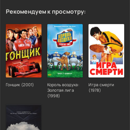
Рекомендуем к просмотру:
Гонщик (2001)
Король воздуха:
Игра смерти
Золотая лига
(1978)
(1998)