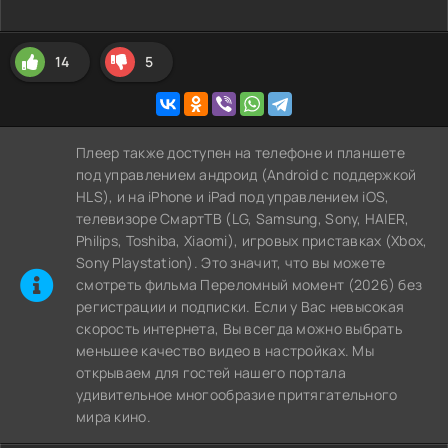
14
5
Плеер также доступен на телефоне и планшете
под управлением андроид (Android с поддержкой
HLS), и на iPhone и iPad под управлением iOS,
телевизоре СмартТВ (LG, Samsung, Sony, HAIER,
Philips, Toshiba, Xiaomi), игровых приставках (Xbox,
Sony Playstation). Это значит, что вы можете
cмотреть фильма Переломный момент (2026) без
регистрации и подписки. Если у Вас невысокая
скорость интернета, Вы всегда можно выбрать
меньшее качество видео в настройках. Мы
открываем для гостей нашего портала
удивительное многообразие притягательного
мира кино.