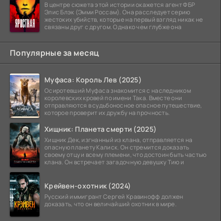
В центре сюжета этой истории окажется агент ФБР
Элис Блэк (Эмми Россам). Она расследует серию
жестоких убийств, которые на первый взгляд никак не
связаны друг с другом. Однако чем глубже она
Популярные за месяц
Муфаса: Король Лев (2025)
Осиротевший Муфаса знакомится с наследником
королевских кровей по имени Така. Вместе они
отправляются в судьбоносное опасное путешествие,
которое проверит их дружбу на прочность.
Хищник: Планета смерти (2025)
Хищник Дек, изгнанный из клана, отправляется на
опасную планету Калиск. Он стремится доказать
своему отцу и всему племени, что достоин быть частью
клана. Он встречает загадочную девушку Тию и
Крейвен-охотник (2024)
Русский иммигрант Сергей Кравинофф должен
доказать, что он величайший охотник в мире.