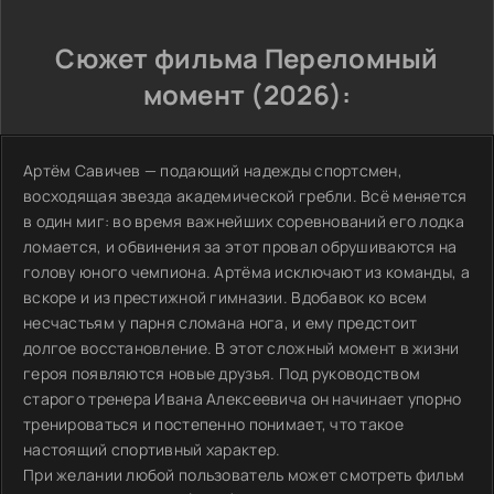
Сюжет фильма Переломный
момент (2026):
Артём Савичев — подающий надежды спортсмен,
восходящая звезда академической гребли. Всё меняется
в один миг: во время важнейших соревнований его лодка
ломается, и обвинения за этот провал обрушиваются на
голову юного чемпиона. Артёма исключают из команды, а
вскоре и из престижной гимназии. Вдобавок ко всем
несчастьям у парня сломана нога, и ему предстоит
долгое восстановление. В этот сложный момент в жизни
героя появляются новые друзья. Под руководством
старого тренера Ивана Алексеевича он начинает упорно
тренироваться и постепенно понимает, что такое
настоящий спортивный характер.
При желании любой пользователь может смотреть фильм