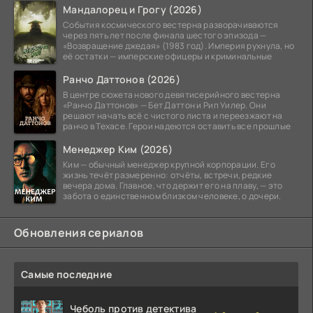
Мандалорец и Грогу (2026)
События космического вестерна разворачиваются
через пять лет после финала шестого эпизода —
«Возвращение джедая» (1983 год). Империя рухнула, но
её остатки — имперские офицеры и криминальные
Ранчо Даттонов (2026)
В центре сюжета нового девятисерийного вестерна
«Ранчо Даттонов» — Бет Даттон и Рип Уилер. Они
решают начать всё с чистого листа и переезжают на
ранчо в Техасе. Герои надеются оставить все прошлые
Менеджер Ким (2026)
Ким — обычный менеджер крупной корпорации. Его
жизнь течёт размеренно: отчёты, встречи, редкие
вечера дома. Главное, что держит его на плаву, — это
забота о единственном близком человеке, о дочери.
Обновления сериалов
Самые последние
Чеболь против детектива