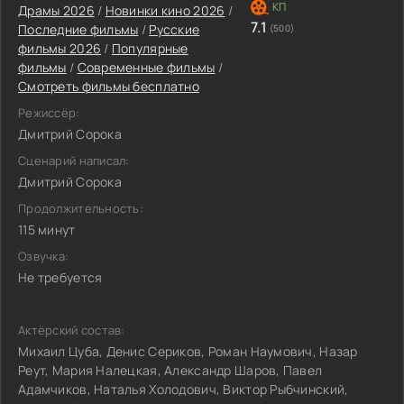
Драмы 2026
/
Новинки кино 2026
/
7.1
Последние фильмы
/
Русские
(500)
фильмы 2026
/
Популярные
фильмы
/
Современные фильмы
/
Смотреть фильмы бесплатно
Режиссёр:
Дмитрий Сорока
Сценарий написал:
Дмитрий Сорока
Продолжительность:
115 минут
Озвучка:
Не требуется
Актёрский состав:
Михаил Цуба, Денис Сериков, Роман Наумович, Назар
Реут, Мария Налецкая, Александр Шаров, Павел
Адамчиков, Наталья Холодович, Виктор Рыбчинский,