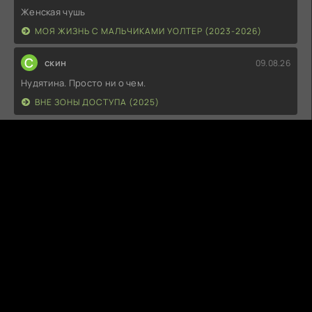
Женская чушь
МОЯ ЖИЗНЬ С МАЛЬЧИКАМИ УОЛТЕР (2023-2026)
С
скин
09.08.26
Нудятина. Просто ни о чем.
ВНЕ ЗОНЫ ДОСТУПА (2025)