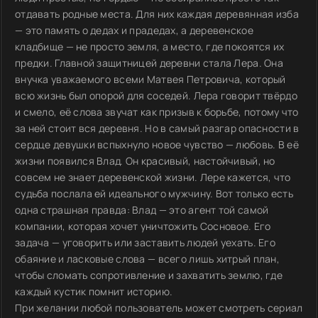
отдавать родные места. Для них каждая деревянная изба
— это память о дедах и прадедах, а деревенское
кладбище — не просто земля, а место, где покоятся их
предки. Главной защитницей деревни стала Лера. Она
внучка уважаемого всеми Матвея Петровича, который
всю жизнь был опорой для соседей. Лера говорит твёрдо
и смело, её слова звучат как призыв к борьбе, потому что
за ней стоит вся деревня. Но в самый разгар опасности в
сердце девушки вспыхнуло новое чувство — любовь. В её
жизни появился Влад. Он красивый, настойчивый, но
совсем не знает деревенской жизни. Лере кажется, что
судьба послала ей идеального мужчину. Вот только есть
одна страшная правда: Влад — это агент той самой
компании, которая хочет уничтожить Сосновое. Его
задача — уговорить или заставить людей уехать. Его
обаяние и ласковые слова — всего лишь хитрый план,
чтобы сломать сопротивление и захватить землю, где
каждый кустик помнит историю.
При желании любой пользователь может смотреть сериал