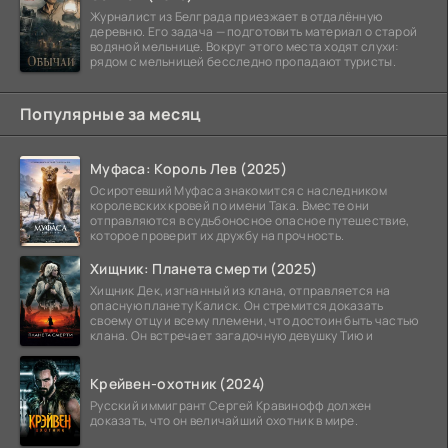
Журналист из Белграда приезжает в отдалённую
деревню. Его задача — подготовить материал о старой
водяной мельнице. Вокруг этого места ходят слухи:
рядом с мельницей бесследно пропадают туристы.
Популярные за месяц
Муфаса: Король Лев (2025)
Осиротевший Муфаса знакомится с наследником
королевских кровей по имени Така. Вместе они
отправляются в судьбоносное опасное путешествие,
которое проверит их дружбу на прочность.
Хищник: Планета смерти (2025)
Хищник Дек, изгнанный из клана, отправляется на
опасную планету Калиск. Он стремится доказать
своему отцу и всему племени, что достоин быть частью
клана. Он встречает загадочную девушку Тию и
Крейвен-охотник (2024)
Русский иммигрант Сергей Кравинофф должен
доказать, что он величайший охотник в мире.