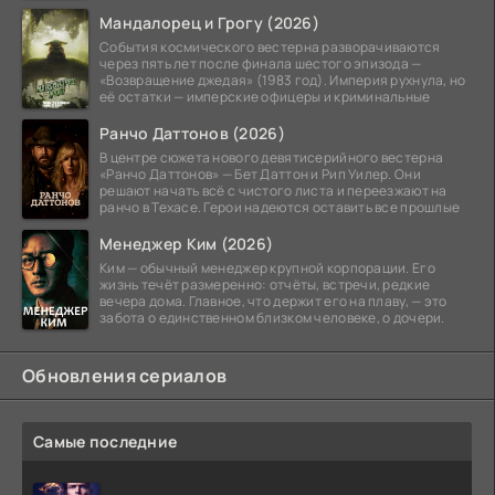
Мандалорец и Грогу (2026)
События космического вестерна разворачиваются
через пять лет после финала шестого эпизода —
«Возвращение джедая» (1983 год). Империя рухнула, но
её остатки — имперские офицеры и криминальные
Ранчо Даттонов (2026)
В центре сюжета нового девятисерийного вестерна
«Ранчо Даттонов» — Бет Даттон и Рип Уилер. Они
решают начать всё с чистого листа и переезжают на
ранчо в Техасе. Герои надеются оставить все прошлые
Менеджер Ким (2026)
Ким — обычный менеджер крупной корпорации. Его
жизнь течёт размеренно: отчёты, встречи, редкие
вечера дома. Главное, что держит его на плаву, — это
забота о единственном близком человеке, о дочери.
Обновления сериалов
Самые последние