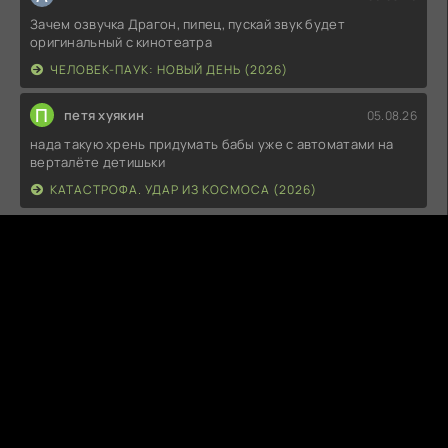
Зачем озвучка Драгон, пипец, пускай звук будет
оригинальный с кинотеатра
ЧЕЛОВЕК-ПАУК: НОВЫЙ ДЕНЬ (2026)
П
петя хуякин
05.08.26
нада такую хрень придумать бабы уже с автоматами на
верталёте детишьки
КАТАСТРОФА. УДАР ИЗ КОСМОСА (2026)