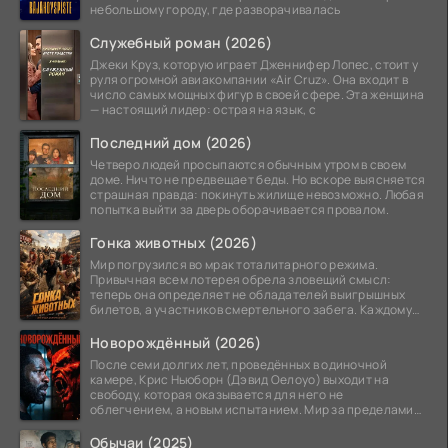
небольшому городу, где разворачивалась
Служебный роман (2026)
Джеки Круз, которую играет Дженнифер Лопес, стоит у
руля огромной авиакомпании «Air Cruz». Она входит в
число самых мощных фигур в своей сфере. Эта женщина
— настоящий лидер: острая на язык, с
Последний дом (2026)
Четверо людей просыпаются обычным утром в своем
доме. Ничто не предвещает беды. Но вскоре выясняется
страшная правда: покинуть жилище невозможно. Любая
попытка выйти за дверь оборачивается провалом.
Гонка животных (2026)
Мир погрузился во мрак тоталитарного режима.
Привычная всем лотерея обрела зловещий смысл:
теперь она определяет не обладателей выигрышных
билетов, а участников смертельного забега. Каждому
номеру
Новорождённый (2026)
После семи долгих лет, проведённых в одиночной
камере, Крис Ньюборн (Дэвид Оелоуо) выходит на
свободу, которая оказывается для него не
облегчением, а новым испытанием. Мир за пределами
тюремных стен
Обычаи (2025)