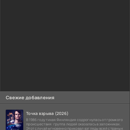
Свежие добавления
Точка взрыва (2026)
В 1986 году тихая Финляндия содрогнулась от громкого
происшествия: группа людей оказалась в заложниках.
Этот случай мгновенно приковал взгляды всей страны к