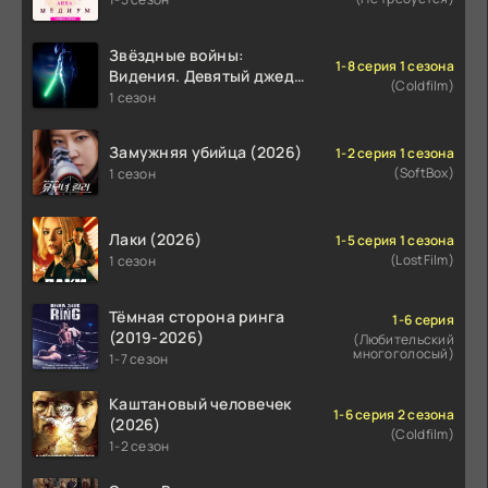
Звёздные войны:
1-8 серия 1 сезона
Видения. Девятый джедай
(Coldfilm)
(2026)
1 сезон
Замужняя убийца (2026)
1-2 серия 1 сезона
(SoftBox)
1 сезон
Лаки (2026)
1-5 серия 1 сезона
(LostFilm)
1 сезон
Тёмная сторона ринга
1-6 серия
(2019-2026)
(Любительский
многоголосый)
1-7 сезон
Каштановый человечек
1-6 серия 2 сезона
(2026)
(Coldfilm)
1-2 сезон