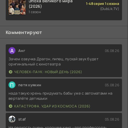
Эпоха Великого мира
1-48 серия 1 сезона
(2026)
(DubLik.TV)
1 сезон
Комментируют
А
Анг
06.08.26
Зачем озвучка Драгон, пипец, пускай звук будет
оригинальный с кинотеатра
ЧЕЛОВЕК-ПАУК: НОВЫЙ ДЕНЬ (2026)
П
петя хуякин
05.08.26
нада такую хрень придумать бабы уже с автоматами на
верталёте детишьки
КАТАСТРОФА. УДАР ИЗ КОСМОСА (2026)
staf
05.08.26
На редкость очень хорошее кино - про профессора-