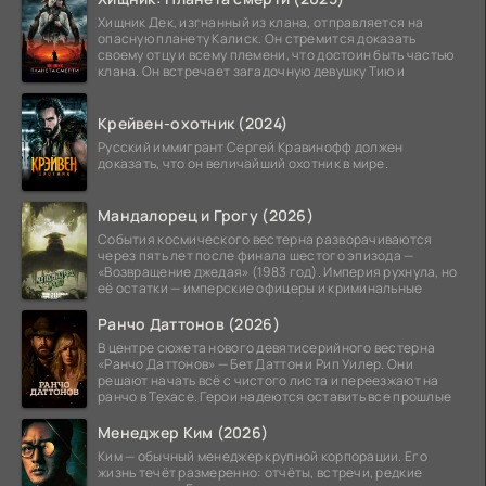
Хищник Дек, изгнанный из клана, отправляется на
опасную планету Калиск. Он стремится доказать
своему отцу и всему племени, что достоин быть частью
клана. Он встречает загадочную девушку Тию и
Крейвен-охотник (2024)
Русский иммигрант Сергей Кравинофф должен
доказать, что он величайший охотник в мире.
Мандалорец и Грогу (2026)
События космического вестерна разворачиваются
через пять лет после финала шестого эпизода —
«Возвращение джедая» (1983 год). Империя рухнула, но
её остатки — имперские офицеры и криминальные
Ранчо Даттонов (2026)
В центре сюжета нового девятисерийного вестерна
«Ранчо Даттонов» — Бет Даттон и Рип Уилер. Они
решают начать всё с чистого листа и переезжают на
ранчо в Техасе. Герои надеются оставить все прошлые
Менеджер Ким (2026)
Ким — обычный менеджер крупной корпорации. Его
жизнь течёт размеренно: отчёты, встречи, редкие