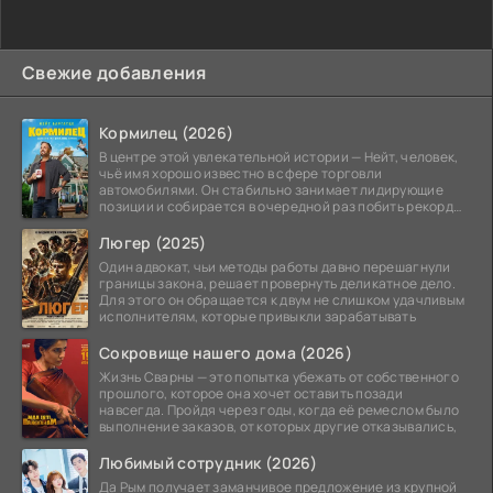
Свежие добавления
Кормилец (2026)
В центре этой увлекательной истории — Нейт, человек,
чьё имя хорошо известно в сфере торговли
автомобилями. Он стабильно занимает лидирующие
позиции и собирается в очередной раз побить рекорд
продаж,
Люгер (2025)
Один адвокат, чьи методы работы давно перешагнули
границы закона, решает провернуть деликатное дело.
Для этого он обращается к двум не слишком удачливым
исполнителям, которые привыкли зарабатывать
Сокровище нашего дома (2026)
Жизнь Сварны — это попытка убежать от собственного
прошлого, которое она хочет оставить позади
навсегда. Пройдя через годы, когда её ремеслом было
выполнение заказов, от которых другие отказывались,
Любимый сотрудник (2026)
Да Рым получает заманчивое предложение из крупной