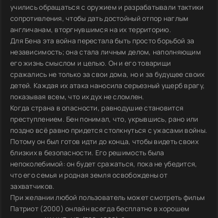
учились обращаться с оружием и разрабатывали тактики
сопротивления, чтобы дать достойный отпор наглым
англичанам, вторгнувшимся на их территорию.
Для Бена эта война перестала быть просто борьбой за
независимость; она стала личным делом, наполняющим
его жизнь смыслом и целью. Он и его товарищи
сражались не только за свои дома, но и за будущее своих
детей. Каждая их атака наносила серьезный ущерб врагу,
показывая всем, что их дух не сломлен.
Когда страна в опасности, равнодушие становится
преступлением. Бен понимал, что, укрывшись, рано или
поздно всё равно придется столкнуться с ужасами войны.
Потому он был готов идти до конца, чтобы видеть своих
близких в безопасности. Его решимость была
непоколебимой: он будет сражаться, пока не убедится,
что его семья и родная земля освобождены от
захватчиков.
При желании любой пользователь может смотреть фильм
Патриот (2000) онлайн всегда бесплатно в хорошем