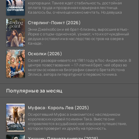
корпорации. Там ее ждет стабильность, достойная
оплата труда и прозрачная карьерная лестница.
Казалось бы, о чем еще можно мечтать. Но девушка
Стерлинг-Поинт (2026)
Энни Джейкобсон и её брат-близнец, выросшие в Нью-
Йорке с отцом-одиночкой, узнают, что их отчуждённый
дедушка оставил им в наследство остров на озере в
Канаде.
Осколки (2026)
Сюжет разворачивается в 1981 году в Лос-Анджелесе. В
центре повествования — 17-летний Брет, чей образ во
многом основан на биографии самого Брета Истона
Эллиса, автора литературного первоисточника.
Популярные за месяц
Муфаса: Король Лев (2025)
Осиротевший Муфаса знакомится с наследником
королевских кровей по имени Така. Вместе они
отправляются в судьбоносное опасное путешествие,
которое проверит их дружбу на прочность.
Хищник: Планета смерти (2025)