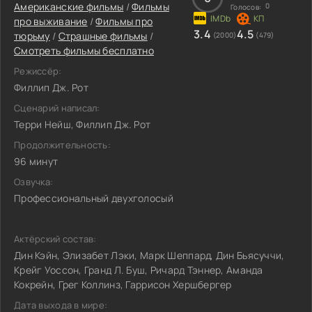
Американские фильмы
/
Фильмы
0
Голосов:
про выживание
/
Фильмы про
3.4
4.5
тюрьму
/
Страшные фильмы
/
(2000)
(479)
Смотреть фильмы бесплатно
Режиссёр:
Филлип Дж. Рот
Сценарий написал:
Терри Нейш, Филлип Дж. Рот
Продолжительность:
96 минут
Озвучка:
Профессиональный двухголосый
Актёрский состав:
Дин Кэйн, Элизабет Лэки, Марк Шеппард, Дин Бьясуччи,
Крейг Уоссон, Гранд Л. Буш, Ричард Тэннер, Аманда
Кокрейн, Грег Коллинз, Гаррисон Хершбергер
Дата выхода в мире: