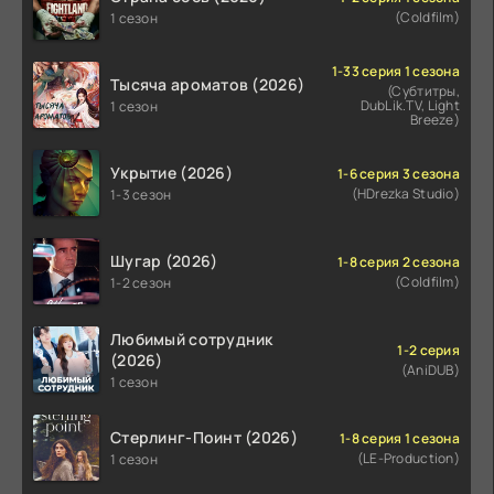
(Coldfilm)
1 сезон
1-33 серия 1 сезона
Тысяча ароматов (2026)
(Субтитры,
DubLik.TV, Light
1 сезон
Breeze)
Укрытие (2026)
1-6 серия 3 сезона
(HDrezka Studio)
1-3 сезон
Шугар (2026)
1-8 серия 2 сезона
(Coldfilm)
1-2 сезон
Любимый сотрудник
1-2 серия
(2026)
(AniDUB)
1 сезон
Стерлинг-Поинт (2026)
1-8 серия 1 сезона
(LE-Production)
1 сезон