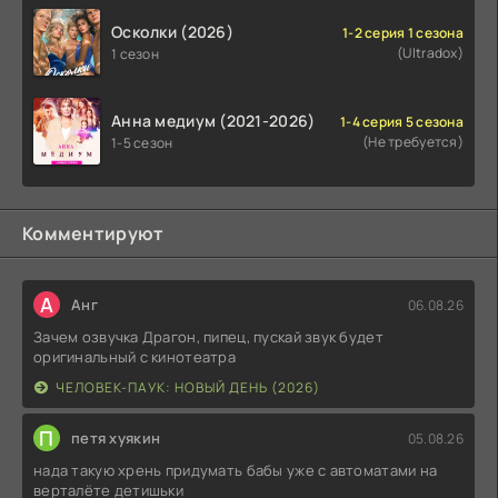
Осколки (2026)
1-2 серия 1 сезона
(Ultradox)
1 сезон
Анна медиум (2021-2026)
1-4 серия 5 сезона
(Не требуется)
1-5 сезон
Комментируют
А
Анг
06.08.26
Зачем озвучка Драгон, пипец, пускай звук будет
оригинальный с кинотеатра
ЧЕЛОВЕК-ПАУК: НОВЫЙ ДЕНЬ (2026)
П
петя хуякин
05.08.26
нада такую хрень придумать бабы уже с автоматами на
верталёте детишьки