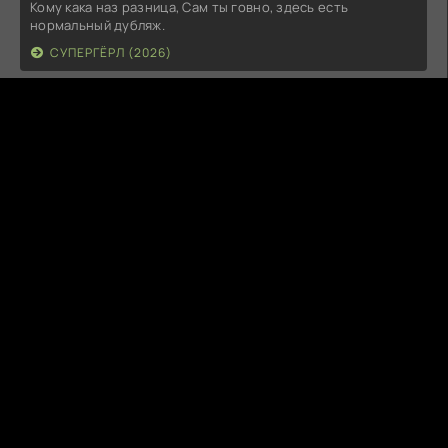
Кому кака наз разница, Сам ты говно, здесь есть
нормальный дубляж.
СУПЕРГЁРЛ (2026)