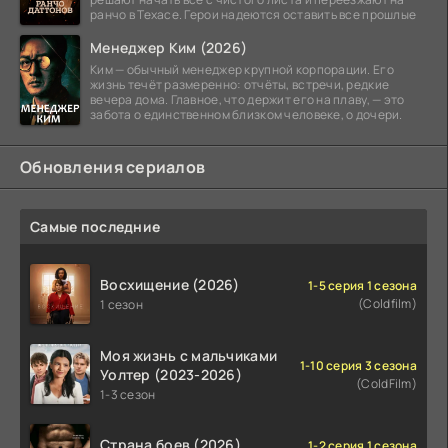
ранчо в Техасе. Герои надеются оставить все прошлые
Менеджер Ким (2026)
Ким — обычный менеджер крупной корпорации. Его
жизнь течёт размеренно: отчёты, встречи, редкие
вечера дома. Главное, что держит его на плаву, — это
забота о единственном близком человеке, о дочери.
Обновления сериалов
Самые последние
Восхищение (2026)
1-5 серия 1 сезона
(Coldfilm)
1 сезон
Моя жизнь с мальчиками
1-10 серия 3 сезона
Уолтер (2023-2026)
(ColdFilm)
1-3 сезон
Страна боев (2026)
1-2 серия 1 сезона