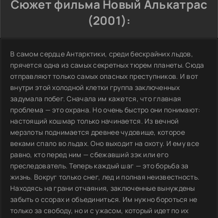
Сюжет фильма Новый Алькатрас
(2001):
В самом сердце Антарктики, среди бескрайних льдов,
прячется одна из самых секретных тюрем планеты. Сюда
отправляют только самых опасных преступников. И вот
внутри этой холодной клетки группа заключенных
задумала побег. Сначала им кажется, что главная
проблема — это охрана. Но очень быстро они понимают:
настоящий кошмар только начинается. Из вечной
мерзлоты поднимается древнее чудовище, которое
веками спало во льдах. Оно выходит на охоту. И ему все
равно, кто перед ним — сбежавший зэк или его
преследователь. Теперь каждый шаг — это борьба за
жизнь. Вокруг только снег, лед и полная неизвестность.
Находясь на грани отчаяния, заключенные вынуждены
забыть о ссорах и объединиться. Им нужно бороться не
только за свободу, но и с ужасом, который идет по их