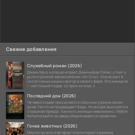
Свежие добавления
Служебный роман (2026)
Джеки Круз, которую играет Дженнифер Лопес, стоит у
руля огромной авиакомпании «Air Cruz». Она входит в
число самых мощных фигур в своей сфере. Эта женщина
— настоящий лидер: острая на язык, с
Последний дом (2026)
Четверо людей просыпаются обычным утром в своем
доме. Ничто не предвещает беды. Но вскоре выясняется
страшная правда: покинуть жилище невозможно. Любая
попытка выйти за дверь оборачивается провалом.
Гонка животных (2026)
Мир погрузился во мрак тоталитарного режима.