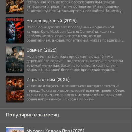
Привычная всем лотерея обрела зловещий смысл:
теперь она определяет не обладателей выигрышных
билетов, а участников смертельного забега. Каждому
номеру
Новорождённый (2026)
После семи долгих лет, проведённых в одиночной
камере, Крис Ньюборн (Дэвид Оелоуо) выходит на
свободу, которая оказывается для него не
облегчением, а новым испытанием. Мир за пределами
тюремных стен
Обычаи (2025)
Журналист из Белграда приезжает в отдалённую
деревню. Его задача — подготовить материал о старой
водяной мельнице. Вокруг этого места ходят слухи:
рядом с мельницей бесследно пропадают туристы.
Игры с огнём (2026)
У Натали и Лафлина в отношениях наступил тяжёлый
период. Пожар в их доме, который едва не привёл к беде,
только подлил масла в огонь и сделал обстановку ещё
более напряжённой. Вскоре в их жизни
Популярные за месяц
Муфаса: Король Лев (2025)