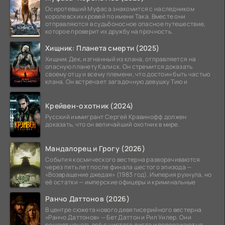
Осиротевший Муфаса знакомится с наследником
королевских кровей по имени Така. Вместе они
отправляются в судьбоносное опасное путешествие,
которое проверит их дружбу на прочность.
Хищник: Планета смерти (2025)
Хищник Дек, изгнанный из клана, отправляется на
опасную планету Калиск. Он стремится доказать
своему отцу и всему племени, что достоин быть частью
клана. Он встречает загадочную девушку Тию и
Крейвен-охотник (2024)
Русский иммигрант Сергей Кравинофф должен
доказать, что он величайший охотник в мире.
Мандалорец и Грогу (2026)
События космического вестерна разворачиваются
через пять лет после финала шестого эпизода —
«Возвращение джедая» (1983 год). Империя рухнула, но
её остатки — имперские офицеры и криминальные
Ранчо Даттонов (2026)
В центре сюжета нового девятисерийного вестерна
«Ранчо Даттонов» — Бет Даттон и Рип Уилер. Они
решают начать всё с чистого листа и переезжают на