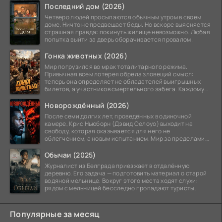
Последний дом (2026)
Четверо людей просыпаются обычным утром в своем
доме. Ничто не предвещает беды. Но вскоре выясняется
страшная правда: покинуть жилище невозможно. Любая
попытка выйти за дверь оборачивается провалом.
Гонка животных (2026)
Мир погрузился во мрак тоталитарного режима.
Привычная всем лотерея обрела зловещий смысл:
теперь она определяет не обладателей выигрышных
билетов, а участников смертельного забега. Каждому
номеру
Новорождённый (2026)
После семи долгих лет, проведённых в одиночной
камере, Крис Ньюборн (Дэвид Оелоуо) выходит на
свободу, которая оказывается для него не
облегчением, а новым испытанием. Мир за пределами
тюремных стен
Обычаи (2025)
Журналист из Белграда приезжает в отдалённую
деревню. Его задача — подготовить материал о старой
водяной мельнице. Вокруг этого места ходят слухи:
рядом с мельницей бесследно пропадают туристы.
Популярные за месяц