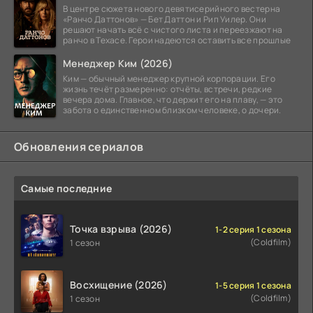
В центре сюжета нового девятисерийного вестерна
«Ранчо Даттонов» — Бет Даттон и Рип Уилер. Они
решают начать всё с чистого листа и переезжают на
ранчо в Техасе. Герои надеются оставить все прошлые
Менеджер Ким (2026)
Ким — обычный менеджер крупной корпорации. Его
жизнь течёт размеренно: отчёты, встречи, редкие
вечера дома. Главное, что держит его на плаву, — это
забота о единственном близком человеке, о дочери.
Обновления сериалов
Самые последние
Точка взрыва (2026)
1-2 серия 1 сезона
(Coldfilm)
1 сезон
Восхищение (2026)
1-5 серия 1 сезона
(Coldfilm)
1 сезон