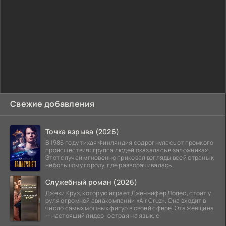
Свежие добавления
Точка взрыва (2026)
В 1986 году тихая Финляндия содрогнулась от громкого
происшествия: группа людей оказалась в заложниках.
Этот случай мгновенно приковал взгляды всей страны к
небольшому городу, где разворачивалась
Служебный роман (2026)
Джеки Круз, которую играет Дженнифер Лопес, стоит у
руля огромной авиакомпании «Air Cruz». Она входит в
число самых мощных фигур в своей сфере. Эта женщина
— настоящий лидер: острая на язык, с