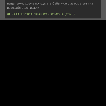
нада такую хрень придумать бабы уже с автоматами на
верталёте детишьки
КАТАСТРОФА. УДАР ИЗ КОСМОСА (2026)