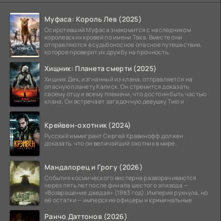
Муфаса: Король Лев (2025)
Осиротевший Муфаса знакомится с наследником
королевских кровей по имени Така. Вместе они
отправляются в судьбоносное опасное путешествие,
которое проверит их дружбу на прочность.
Хищник: Планета смерти (2025)
Хищник Дек, изгнанный из клана, отправляется на
опасную планету Калиск. Он стремится доказать
своему отцу и всему племени, что достоин быть частью
клана. Он встречает загадочную девушку Тию и
Крейвен-охотник (2024)
Русский иммигрант Сергей Кравинофф должен
доказать, что он величайший охотник в мире.
Мандалорец и Грогу (2026)
События космического вестерна разворачиваются
через пять лет после финала шестого эпизода —
«Возвращение джедая» (1983 год). Империя рухнула, но
её остатки — имперские офицеры и криминальные
Ранчо Даттонов (2026)