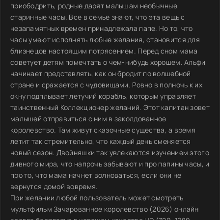
приободрить, родные дарят малышам необычные
старинные часы. Все в семье знают, что эта вещь с
незапамятных времен принадлежала папе. Но то, что
часы умеют исполнять любые желания, становится для
близнецов настоящим потрясением. Перед сном мама
советует детям помечтать о чем-нибудь хорошем. Альфи
начинает представлять, как он бродит по волшебной
стране и сражается с чудовищами. Ровно в полночь к их
окну подплывает летучий корабль, которым управляет
таинственный Коллекционер желаний. Этот капитан зовет
малышей отправиться с ним в заколдованное
королевство. Там живут сказочные существа, а время
летит так стремительно, что каждый день сменяется
новый сезон. Двойняшки так увлекаются изучением этого
дивного мира, что напрочь забывают и про папины часы, и
про то, что мама начнет волноваться, если они не
вернутся домой вовремя.
При желании любой пользователь может смотреть
мультфильм Зачарованное королевство (2026) онлайн