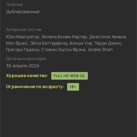
Озвучка:
Дублированный
Актёрский состав:
Юэн Макгрегор, Хелена Бонем Картер, Джессика Хенвик,
Мэл Брукс, Эйса Баттерфилд, Алиша Уир, Терри Джонс,
Грегори Гаджон, Стивен Эштон Фрэнк, Andrei Shen
Дата выхода в мире:
30 апреля 2026
Хорошее качество:
FULL HD WEB-DL
Ограничение по возрасту:
18+