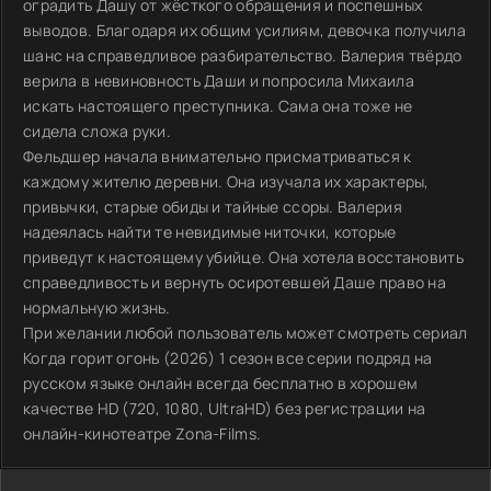
оградить Дашу от жёсткого обращения и поспешных
выводов. Благодаря их общим усилиям, девочка получила
шанс на справедливое разбирательство. Валерия твёрдо
верила в невиновность Даши и попросила Михаила
искать настоящего преступника. Сама она тоже не
сидела сложа руки.
Фельдшер начала внимательно присматриваться к
каждому жителю деревни. Она изучала их характеры,
привычки, старые обиды и тайные ссоры. Валерия
надеялась найти те невидимые ниточки, которые
приведут к настоящему убийце. Она хотела восстановить
справедливость и вернуть осиротевшей Даше право на
нормальную жизнь.
При желании любой пользователь может смотреть сериал
Когда горит огонь (2026) 1 сезон все серии подряд на
русском языке онлайн всегда бесплатно в хорошем
качестве HD (720, 1080, UltraHD) без регистрации на
онлайн-кинотеатре Zona-Films.