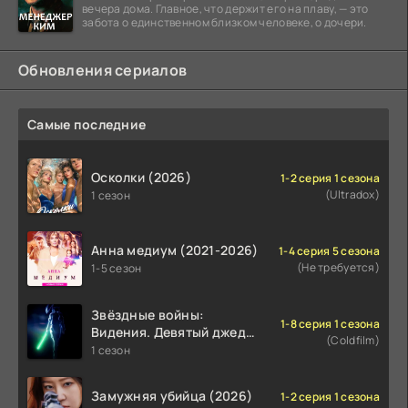
вечера дома. Главное, что держит его на плаву, — это
забота о единственном близком человеке, о дочери.
Обновления сериалов
Самые последние
Осколки (2026)
1-2 серия 1 сезона
(Ultradox)
1 сезон
Анна медиум (2021-2026)
1-4 серия 5 сезона
(Не требуется)
1-5 сезон
Звёздные войны:
1-8 серия 1 сезона
Видения. Девятый джедай
(Coldfilm)
(2026)
1 сезон
Замужняя убийца (2026)
1-2 серия 1 сезона