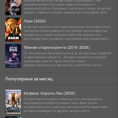
Внешне жизнь Ю Бо На выглядит образцовой. Она
замужем за Квон Тэ Соном, вместе они растят
маленькую дочку. Женщина тщательно следит за уютом
в доме, стараясь создать идеальную атмосферу. Для
Лаки (2026)
В центре сюжета стоит харизматичная Лаки Армстронг,
чья жизнь полна невероятных поворотов и непростых
моментов. С самого раннего детства она росла в
нестандартных условиях, под опекой красноречивого
Тёмная сторона ринга (2019-2026)
От закулисных противостояний до загадочных смертей
и нераскрытых убийств... Авторы сериала исследуют
самые мрачные истории золотого века
профессионального реслинга, и пытаются найти
правду на стыке
Популярные за месяц
Муфаса: Король Лев (2025)
Осиротевший Муфаса знакомится с наследником
королевских кровей по имени Така. Вместе они
отправляются в судьбоносное опасное путешествие,
которое проверит их дружбу на прочность.