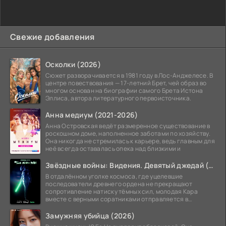
Свежие добавления
Осколки (2026)
Сюжет разворачивается в 1981 году в Лос-Анджелесе. В
центре повествования — 17-летний Брет, чей образ во
многом основан на биографии самого Брета Истона
Эллиса, автора литературного первоисточника.
Анна медиум (2021-2026)
Анна Островская ведёт размеренное существование в
роскошном доме, наполненное заботами по хозяйству.
Она никогда не стремилась к карьере, ведь главным для
неё всегда оставалась опека над близкими и
Звёздные войны: Видения. Девятый джедай (2026)
В отдалённом уголке космоса, где уцелевшие
последователи древнего ордена не прекращают
сопротивление натиску тёмных сил, молодая Кара
вместе с верными соратниками отправляется в
рискованный рейд.
Замужняя убийца (2026)