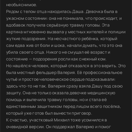
необъяснимое.
Рядом с телом отца находилась Даша. Девочка была в
ужасном состоянии: она не понимала, что происходит, и
вдобавок получила серьёзную травму головы. Эта
картина мгновенно вызвала у местных жителей и полиции
жуткие подозрения. На несчастного ребёнка, который
сам едва жив от боли и шока, начали думать, что это она
убила своего отца. Никого не смущал её возраст и
состояние — подозрения росли как снежный ком.
Но нашёлся человек, который отказался в это верить. Это
была местный фельдшер Валерия. Её профессиональное
чутьё и простое человеческое сердце подсказывали:
здесь что-то не так. Валерия сразу взяла Дашу под свою
защиту. Она не только оказала девочке медицинскую
помощь и вылечила травму головы, но и стала её
единственным защитником перед лицом всего посёлка,
который уже готов был вынести приговор.
К счастью, участковый Михаил тоже усомнился в
очевидной версии. Он поддержал Валерию и помог