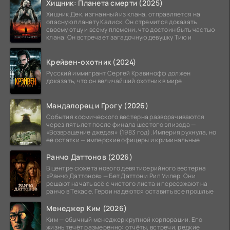
Хищник: Планета смерти (2025)
Хищник Дек, изгнанный из клана, отправляется на
опасную планету Калиск. Он стремится доказать
своему отцу и всему племени, что достоин быть частью
клана. Он встречает загадочную девушку Тию и
Крейвен-охотник (2024)
Русский иммигрант Сергей Кравинофф должен
доказать, что он величайший охотник в мире.
Мандалорец и Грогу (2026)
События космического вестерна разворачиваются
через пять лет после финала шестого эпизода —
«Возвращение джедая» (1983 год). Империя рухнула, но
её остатки — имперские офицеры и криминальные
Ранчо Даттонов (2026)
В центре сюжета нового девятисерийного вестерна
«Ранчо Даттонов» — Бет Даттон и Рип Уилер. Они
решают начать всё с чистого листа и переезжают на
ранчо в Техасе. Герои надеются оставить все прошлые
Менеджер Ким (2026)
Ким — обычный менеджер крупной корпорации. Его
жизнь течёт размеренно: отчёты, встречи, редкие