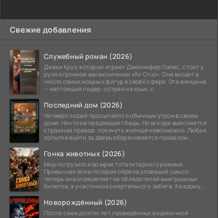
Свежие добавления
Служебный роман (2026)
Джеки Круз, которую играет Дженнифер Лопес, стоит у
руля огромной авиакомпании «Air Cruz». Она входит в
число самых мощных фигур в своей сфере. Эта женщина
— настоящий лидер: острая на язык, с
Последний дом (2026)
Четверо людей просыпаются обычным утром в своем
доме. Ничто не предвещает беды. Но вскоре выясняется
страшная правда: покинуть жилище невозможно. Любая
попытка выйти за дверь оборачивается провалом.
Гонка животных (2026)
Мир погрузился во мрак тоталитарного режима.
Привычная всем лотерея обрела зловещий смысл:
теперь она определяет не обладателей выигрышных
билетов, а участников смертельного забега. Каждому
номеру
Новорождённый (2026)
После семи долгих лет, проведённых в одиночной