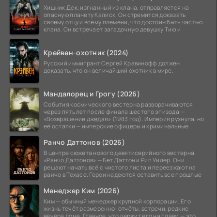
Хищник Дек, изгнанный из клана, отправляется на
опасную планету Калиск. Он стремится доказать
своему отцу и всему племени, что достоин быть частью
клана. Он встречает загадочную девушку Тию и
Крейвен-охотник (2024)
Русский иммигрант Сергей Кравинофф должен
доказать, что он величайший охотник в мире.
Мандалорец и Грогу (2026)
События космического вестерна разворачиваются
через пять лет после финала шестого эпизода —
«Возвращение джедая» (1983 год). Империя рухнула, но
её остатки — имперские офицеры и криминальные
Ранчо Даттонов (2026)
В центре сюжета нового девятисерийного вестерна
«Ранчо Даттонов» — Бет Даттон и Рип Уилер. Они
решают начать всё с чистого листа и переезжают на
ранчо в Техасе. Герои надеются оставить все прошлые
Менеджер Ким (2026)
Ким — обычный менеджер крупной корпорации. Его
жизнь течёт размеренно: отчёты, встречи, редкие
вечера дома. Главное, что держит его на плаву, — это