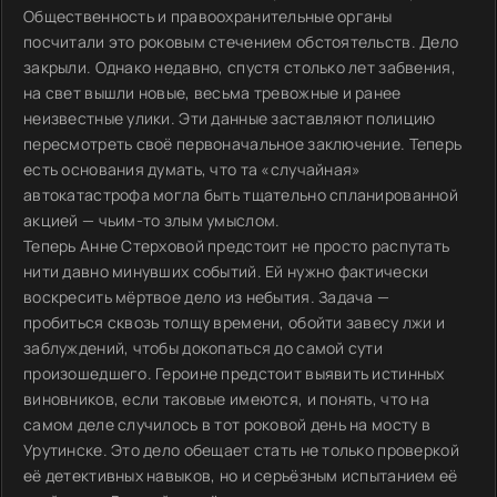
Общественность и правоохранительные органы
посчитали это роковым стечением обстоятельств. Дело
закрыли. Однако недавно, спустя столько лет забвения,
на свет вышли новые, весьма тревожные и ранее
неизвестные улики. Эти данные заставляют полицию
пересмотреть своё первоначальное заключение. Теперь
есть основания думать, что та «случайная»
автокатастрофа могла быть тщательно спланированной
акцией — чьим-то злым умыслом.
Теперь Анне Стерховой предстоит не просто распутать
нити давно минувших событий. Ей нужно фактически
воскресить мёртвое дело из небытия. Задача —
пробиться сквозь толщу времени, обойти завесу лжи и
заблуждений, чтобы докопаться до самой сути
произошедшего. Героине предстоит выявить истинных
виновников, если таковые имеются, и понять, что на
самом деле случилось в тот роковой день на мосту в
Урутинске. Это дело обещает стать не только проверкой
её детективных навыков, но и серьёзным испытанием её