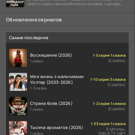
забота о единственном близком человеке, о дочери.
Обновления сериалов
Самые последние
Восхищение (2026)
1-5 серия 1 сезона
(Coldfilm)
1 сезон
Моя жизнь с мальчиками
1-10 серия 3 сезона
Уолтер (2023-2026)
(ColdFilm)
1-3 сезон
Страна боев (2026)
1-2 серия 1 сезона
(Coldfilm)
1 сезон
1-33 серия 1 сезона
Тысяча ароматов (2026)
(Субтитры,
DubLik.TV, Light
1 сезон