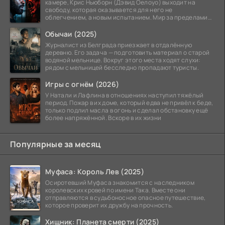
камере, Крис Ньюборн (Дэвид Оелоуо) выходит на
свободу, которая оказывается для него не
облегчением, а новым испытанием. Мир за пределами
тюремных стен
Обычаи (2025)
Журналист из Белграда приезжает в отдалённую
деревню. Его задача — подготовить материал о старой
водяной мельнице. Вокруг этого места ходят слухи:
рядом с мельницей бесследно пропадают туристы.
Игры с огнём (2026)
У Натали и Лафлина в отношениях наступил тяжёлый
период. Пожар в их доме, который едва не привёл к беде,
только подлил масла в огонь и сделал обстановку ещё
более напряжённой. Вскоре в их жизни
Популярные за месяц
Муфаса: Король Лев (2025)
Осиротевший Муфаса знакомится с наследником
королевских кровей по имени Така. Вместе они
отправляются в судьбоносное опасное путешествие,
которое проверит их дружбу на прочность.
Хищник: Планета смерти (2025)