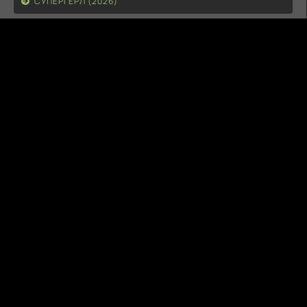
СУПЕРГЁРЛ (2026)