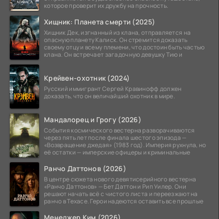
которое проверит их дружбу на прочность.
Хищник: Планета смерти (2025)
Хищник Дек, изгнанный из клана, отправляется на
опасную планету Калиск. Он стремится доказать
своему отцу и всему племени, что достоин быть частью
клана. Он встречает загадочную девушку Тию и
Крейвен-охотник (2024)
Русский иммигрант Сергей Кравинофф должен
доказать, что он величайший охотник в мире.
Мандалорец и Грогу (2026)
События космического вестерна разворачиваются
через пять лет после финала шестого эпизода —
«Возвращение джедая» (1983 год). Империя рухнула, но
её остатки — имперские офицеры и криминальные
Ранчо Даттонов (2026)
В центре сюжета нового девятисерийного вестерна
«Ранчо Даттонов» — Бет Даттон и Рип Уилер. Они
решают начать всё с чистого листа и переезжают на
ранчо в Техасе. Герои надеются оставить все прошлые
Менеджер Ким (2026)