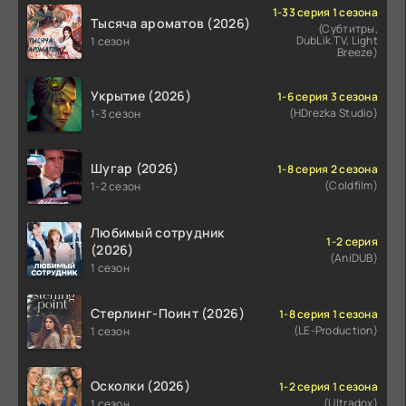
1-33 серия 1 сезона
Тысяча ароматов (2026)
(Субтитры,
DubLik.TV, Light
1 сезон
Breeze)
Укрытие (2026)
1-6 серия 3 сезона
(HDrezka Studio)
1-3 сезон
Шугар (2026)
1-8 серия 2 сезона
(Coldfilm)
1-2 сезон
Любимый сотрудник
1-2 серия
(2026)
(AniDUB)
1 сезон
Стерлинг-Поинт (2026)
1-8 серия 1 сезона
(LE-Production)
1 сезон
Осколки (2026)
1-2 серия 1 сезона
(Ultradox)
1 сезон