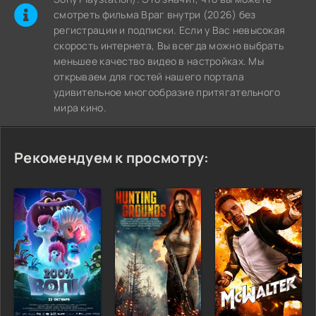
cмотреть фильма Враг внутри (2026) без
регистрации и подписки. Если у Вас невысокая
скорость интернета, Вы всегда можно выбрать
меньшее качество видео в настройках. Мы
открываем для гостей нашего портала
удивительное многообразие притягательного
мира кино.
Рекомендуем к просмотру: