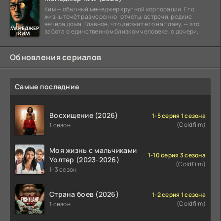
Ким — обычный менеджер крупной корпорации. Его
жизнь течёт размеренно: отчёты, встречи, редкие
вечера дома. Главное, что держит его на плаву, — это
забота о единственном близком человеке, о дочери.
Обновления сериалов
Самые последние
Восхищение (2026)
1-5 серия 1 сезона
(Coldfilm)
1 сезон
Моя жизнь с мальчиками
1-10 серия 3 сезона
Уолтер (2023-2026)
(ColdFilm)
1-3 сезон
Страна боев (2026)
1-2 серия 1 сезона
(Coldfilm)
1 сезон