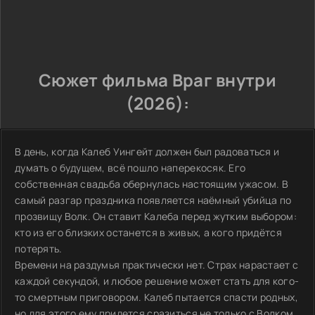
Сюжет фильма Враг внутри
(2026):
В день, когда Калеб Уингейт должен был радоваться и
думать о будущем, всё пошло наперекосяк. Его
собственная свадьба обернулась настоящим ужасом. В
самый разгар праздника появляется наёмный убийца по
прозвищу Волк. Он ставит Калеба перед жутким выбором:
кто из его близких останется в живых, а кого придётся
потерять.
Времени на раздумья практически нет. Страх нарастает с
каждой секундой, и любое решение может стать для кого-
то смертным приговором. Калеб пытается спасти родных,
но для этого ему придется сразиться не только с Волком,