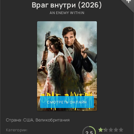
Враг внутри (2026)
AN ENEMY WITHIN
СМОТРЕТЬ ОНЛАЙН
Страна: США, Великобритания
Категории:
2.5