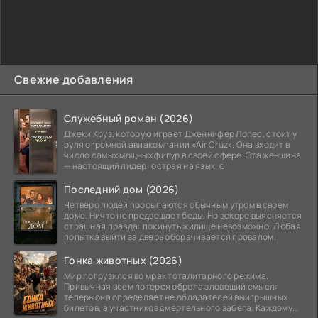
Свежие добавления
Служебный роман (2026)
Джеки Круз, которую играет Дженнифер Лопес, стоит у
руля огромной авиакомпании «Air Cruz». Она входит в
число самых мощных фигур в своей сфере. Эта женщина
— настоящий лидер: острая на язык, с
Последний дом (2026)
Четверо людей просыпаются обычным утром в своем
доме. Ничто не предвещает беды. Но вскоре выясняется
страшная правда: покинуть жилище невозможно. Любая
попытка выйти за дверь оборачивается провалом.
Гонка животных (2026)
Мир погрузился во мрак тоталитарного режима.
Привычная всем лотерея обрела зловещий смысл:
теперь она определяет не обладателей выигрышных
билетов, а участников смертельного забега. Каждому