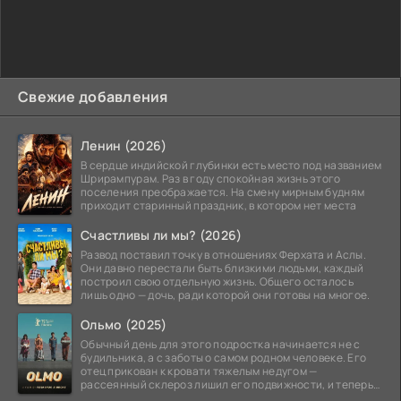
Свежие добавления
Ленин (2026)
В сердце индийской глубинки есть место под названием
Шрирампурам. Раз в году спокойная жизнь этого
поселения преображается. На смену мирным будням
приходит старинный праздник, в котором нет места
Счастливы ли мы? (2026)
Развод поставил точку в отношениях Ферхата и Аслы.
Они давно перестали быть близкими людьми, каждый
построил свою отдельную жизнь. Общего осталось
лишь одно — дочь, ради которой они готовы на многое.
Ольмо (2025)
Обычный день для этого подростка начинается не с
будильника, а с заботы о самом родном человеке. Его
отец прикован к кровати тяжелым недугом —
рассеянный склероз лишил его подвижности, и теперь
вся