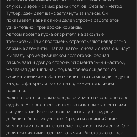
слухов, мифов и самых разных толков. Сериал «Метод
Тутберидзе» дает шанс заглянуть за кулисы. Он
показывает, как на самом деле устроена работа этой
удивительной тренерской команды.
Авторы проекта пускают зрителя на закрытые
тренировки. Там спортсмены отрабатывают невероятно
сложные элементы. Шаг за шагом, снова и снова они идут
к идеалу. Кроме физической подготовки, сериал
раскрывает и другую сторону. Это ментальный настрой,
железная дисциплина и то, как тренер общается со
своими учениками. Зритель видит, что происходит в душе
каждого фигуриста, когда он поднимается к своей
вершине.
Больше всего авторы сосредоточились на человеческих
судьбах. В проекте есть интервью и кадры с известными
фигуристами. Все они прошли школу Тутберидзе и
добились больших успехов. Среди них олимпийские
чемпионы и призеры, спортсмены с мировым именем. Они
делятся личными воспоминаниями. Рассказывают, как