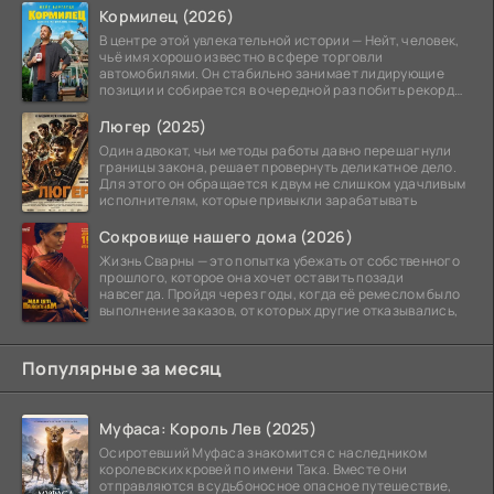
Кормилец (2026)
В центре этой увлекательной истории — Нейт, человек,
чьё имя хорошо известно в сфере торговли
автомобилями. Он стабильно занимает лидирующие
позиции и собирается в очередной раз побить рекорд
продаж,
Люгер (2025)
Один адвокат, чьи методы работы давно перешагнули
границы закона, решает провернуть деликатное дело.
Для этого он обращается к двум не слишком удачливым
исполнителям, которые привыкли зарабатывать
Сокровище нашего дома (2026)
Жизнь Сварны — это попытка убежать от собственного
прошлого, которое она хочет оставить позади
навсегда. Пройдя через годы, когда её ремеслом было
выполнение заказов, от которых другие отказывались,
Популярные за месяц
Муфаса: Король Лев (2025)
Осиротевший Муфаса знакомится с наследником
королевских кровей по имени Така. Вместе они
отправляются в судьбоносное опасное путешествие,