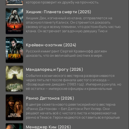
которое проверит их дружбу на прочность.
Хищник: Планета смерти (2025)
Хищник Дек, изгнанный из клана, отправляется на
опасную планету Калиск. Он стремится доказать
своему отцу и всему племени, что достоин быть частью
клана. Он встречает загадочную девушку Тию и
Крейвен-охотник (2024)
Русский иммигрант Сергей Кравинофф должен
доказать, что он величайший охотник в мире.
Мандалорец и Грогу (2026)
События космического вестерна разворачиваются
через пять лет после финала шестого эпизода —
«Возвращение джедая» (1983 год). Империя рухнула, но
её остатки — имперские офицеры и криминальные
Ранчо Даттонов (2026)
В центре сюжета нового девятисерийного вестерна
«Ранчо Даттонов» — Бет Даттон и Рип Уилер. Они
решают начать всё с чистого листа и переезжают на
ранчо в Техасе. Герои надеются оставить все прошлые
Менеджер Ким (2026)