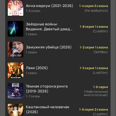
Анна медиум (2021-2026)
1-4 серия 5 сезона
(Не требуется)
1-5 сезон
Звёздные войны:
1-8 серия 1 сезона
Видения. Девятый джедай
(Coldfilm)
(2026)
1 сезон
Замужняя убийца (2026)
1-2 серия 1 сезона
(SoftBox)
1 сезон
Лаки (2026)
1-5 серия 1 сезона
(LostFilm)
1 сезон
Тёмная сторона ринга
1-6 серия
(2019-2026)
(Любительский
многоголосый)
1-7 сезон
Каштановый человечек
1-6 серия 2 сезона
(2026)
(Coldfilm)