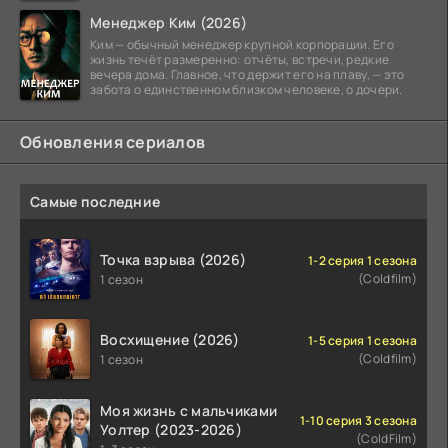
Менеджер Ким (2026)
Ким — обычный менеджер крупной корпорации. Его
жизнь течёт размеренно: отчёты, встречи, редкие
вечера дома. Главное, что держит его на плаву, — это
забота о единственном близком человеке, о дочери.
Обновления сериалов
Самые последние
Точка взрыва (2026)
1-2 серия 1 сезона
(Coldfilm)
1 сезон
Восхищение (2026)
1-5 серия 1 сезона
(Coldfilm)
1 сезон
Моя жизнь с мальчиками
1-10 серия 3 сезона
Уолтер (2023-2026)
(ColdFilm)