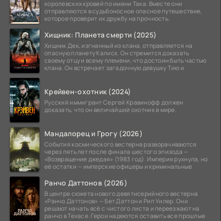
королевских кровей по имени Така. Вместе они
отправляются в судьбоносное опасное путешествие,
которое проверит их дружбу на прочность.
Хищник: Планета смерти (2025)
Хищник Дек, изгнанный из клана, отправляется на
опасную планету Калиск. Он стремится доказать
своему отцу и всему племени, что достоин быть частью
клана. Он встречает загадочную девушку Тию и
Крейвен-охотник (2024)
Русский иммигрант Сергей Кравинофф должен
доказать, что он величайший охотник в мире.
Мандалорец и Грогу (2026)
События космического вестерна разворачиваются
через пять лет после финала шестого эпизода —
«Возвращение джедая» (1983 год). Империя рухнула, но
её остатки — имперские офицеры и криминальные
Ранчо Даттонов (2026)
В центре сюжета нового девятисерийного вестерна
«Ранчо Даттонов» — Бет Даттон и Рип Уилер. Они
решают начать всё с чистого листа и переезжают на
ранчо в Техасе. Герои надеются оставить все прошлые