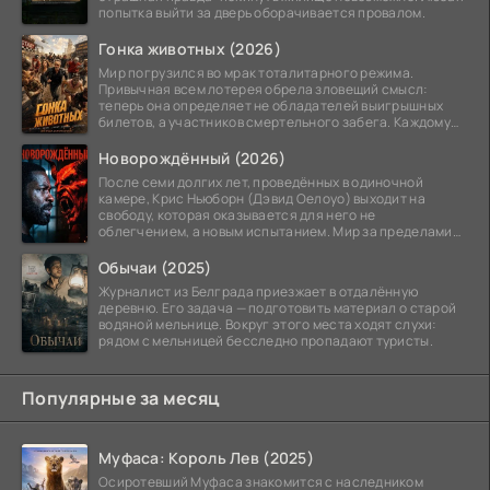
попытка выйти за дверь оборачивается провалом.
Гонка животных (2026)
Мир погрузился во мрак тоталитарного режима.
Привычная всем лотерея обрела зловещий смысл:
теперь она определяет не обладателей выигрышных
билетов, а участников смертельного забега. Каждому
номеру
Новорождённый (2026)
После семи долгих лет, проведённых в одиночной
камере, Крис Ньюборн (Дэвид Оелоуо) выходит на
свободу, которая оказывается для него не
облегчением, а новым испытанием. Мир за пределами
тюремных стен
Обычаи (2025)
Журналист из Белграда приезжает в отдалённую
деревню. Его задача — подготовить материал о старой
водяной мельнице. Вокруг этого места ходят слухи:
рядом с мельницей бесследно пропадают туристы.
Популярные за месяц
Муфаса: Король Лев (2025)
Осиротевший Муфаса знакомится с наследником