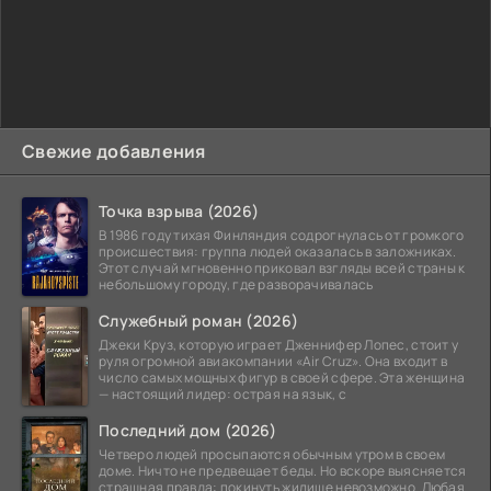
Свежие добавления
Точка взрыва (2026)
В 1986 году тихая Финляндия содрогнулась от громкого
происшествия: группа людей оказалась в заложниках.
Этот случай мгновенно приковал взгляды всей страны к
небольшому городу, где разворачивалась
Служебный роман (2026)
Джеки Круз, которую играет Дженнифер Лопес, стоит у
руля огромной авиакомпании «Air Cruz». Она входит в
число самых мощных фигур в своей сфере. Эта женщина
— настоящий лидер: острая на язык, с
Последний дом (2026)
Четверо людей просыпаются обычным утром в своем
доме. Ничто не предвещает беды. Но вскоре выясняется
страшная правда: покинуть жилище невозможно. Любая