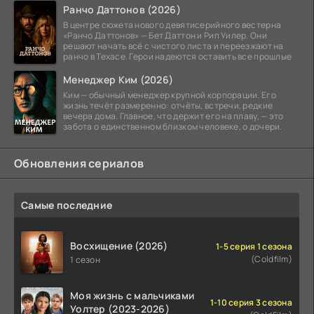
Ранчо Даттонов (2026)
В центре сюжета нового девятисерийного вестерна
«Ранчо Даттонов» — Бет Даттон и Рип Уилер. Они
решают начать всё с чистого листа и переезжают на
ранчо в Техасе. Герои надеются оставить все прошлые
Менеджер Ким (2026)
Ким — обычный менеджер крупной корпорации. Его
жизнь течёт размеренно: отчёты, встречи, редкие
вечера дома. Главное, что держит его на плаву, — это
забота о единственном близком человеке, о дочери.
Обновления сериалов
Самые последние
Восхищение (2026)
1-5 серия 1 сезона
(Coldfilm)
1 сезон
Моя жизнь с мальчиками
1-10 серия 3 сезона
Уолтер (2023-2026)