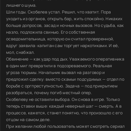
лишнего шума.
Шли годы. Скобелев устал. Решил, что хватит. Пора
уходить из органов, открыть бар, жить спокойно. Никаких
больше допросов, засад и ночных вызовов. Но судьба, как
назло, подложила свинью. Его собственная
осведомительница, которую он считал проверенной,
вдруг заявила: капитан сам торгует наркотиками. И её,
мол, снабжал.
Обвинение — как удар под дых. Уважаемого оперативника
в один миг превратили в подозреваемого. Реальная
угроза тюрьмы. Начальник вызвал на разговор и
предложил сделку: вместо скамьи подсудимых — отдел по
борьбе с оргпреступностью. Задача — под прикрытием
разобраться, почему погиб местный опер.
Скобелеву не оставили выбора. Он снова в игре. Только
теперь ставки выше: каждый неверный шаг — смерть. А в
процессе, кажется, станет понятно, что произошло с его
отцом на самом деле.
При желании любой пользователь может смотреть сериал