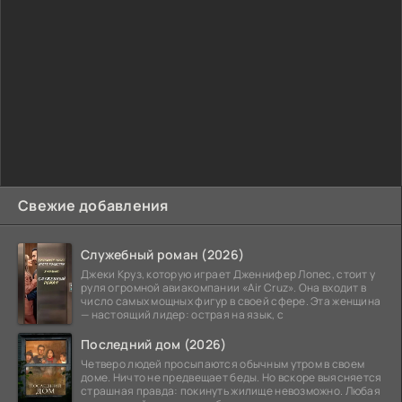
Свежие добавления
Служебный роман (2026)
Джеки Круз, которую играет Дженнифер Лопес, стоит у
руля огромной авиакомпании «Air Cruz». Она входит в
число самых мощных фигур в своей сфере. Эта женщина
— настоящий лидер: острая на язык, с
Последний дом (2026)
Четверо людей просыпаются обычным утром в своем
доме. Ничто не предвещает беды. Но вскоре выясняется
страшная правда: покинуть жилище невозможно. Любая