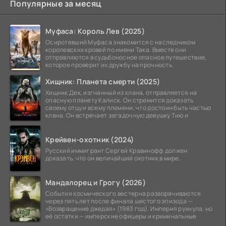
Популярные за месяц
Муфаса: Король Лев (2025)
Осиротевший Муфаса знакомится с наследником
королевских кровей по имени Така. Вместе они
отправляются в судьбоносное опасное путешествие,
которое проверит их дружбу на прочность.
Хищник: Планета смерти (2025)
Хищник Дек, изгнанный из клана, отправляется на
опасную планету Калиск. Он стремится доказать
своему отцу и всему племени, что достоин быть частью
клана. Он встречает загадочную девушку Тию и
Крейвен-охотник (2024)
Русский иммигрант Сергей Кравинофф должен
доказать, что он величайший охотник в мире.
Мандалорец и Грогу (2026)
События космического вестерна разворачиваются
через пять лет после финала шестого эпизода —
«Возвращение джедая» (1983 год). Империя рухнула, но
её остатки — имперские офицеры и криминальные