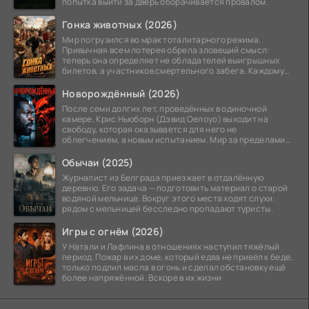
попытка выйти за дверь оборачивается провалом.
Гонка животных (2026)
Мир погрузился во мрак тоталитарного режима.
Привычная всем лотерея обрела зловещий смысл:
теперь она определяет не обладателей выигрышных
билетов, а участников смертельного забега. Каждому
номеру
Новорождённый (2026)
После семи долгих лет, проведённых в одиночной
камере, Крис Ньюборн (Дэвид Оелоуо) выходит на
свободу, которая оказывается для него не
облегчением, а новым испытанием. Мир за пределами
тюремных стен
Обычаи (2025)
Журналист из Белграда приезжает в отдалённую
деревню. Его задача — подготовить материал о старой
водяной мельнице. Вокруг этого места ходят слухи:
рядом с мельницей бесследно пропадают туристы.
Игры с огнём (2026)
У Натали и Лафлина в отношениях наступил тяжёлый
период. Пожар в их доме, который едва не привёл к беде,
только подлил масла в огонь и сделал обстановку ещё
более напряжённой. Вскоре в их жизни