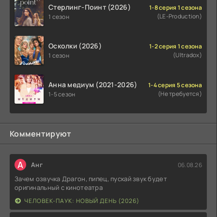
Стерлинг-Поинт (2026)
1-8 серия 1 сезона
(LE-Production)
1 сезон
Осколки (2026)
1-2 серия 1 сезона
(Ultradox)
1 сезон
Анна медиум (2021-2026)
1-4 серия 5 сезона
(Не требуется)
1-5 сезон
Комментируют
А
Анг
06.08.26
Зачем озвучка Драгон, пипец, пускай звук будет
оригинальный с кинотеатра
ЧЕЛОВЕК-ПАУК: НОВЫЙ ДЕНЬ (2026)