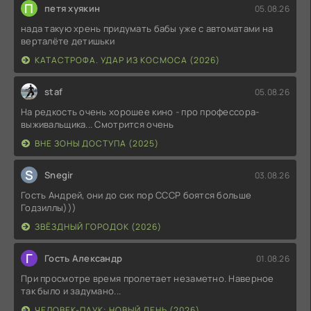
П
петя хуякин
05.08.26
нада такую хрень придумать бабы уже с автоматами на
верталёте детишьки
КАТАСТРОФА. УДАР ИЗ КОСМОСА (2026)
staf
05.08.26
На редкость очень хорошее кино - про профессора-
выживальщика... Смотрится очень
ВНЕ ЗОНЫ ДОСТУПА (2025)
S
Snegir
03.08.26
Гость Андрей, они до сих пор СССР боятся больше
Годзиллы)))
ЗВЁЗДНЫЙ ГОРОДОК (2026)
Г
Гость Александр
01.08.26
При просмотре время пролетает незаметно. Наверное
так было и задумано...
ЧЕЛОВЕК-ПАУК: НОВЫЙ ДЕНЬ (2026)