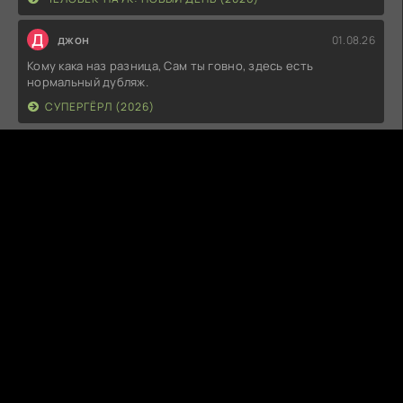
Д
джон
01.08.26
Кому кака наз разница, Сам ты говно, здесь есть
нормальный дубляж.
СУПЕРГЁРЛ (2026)