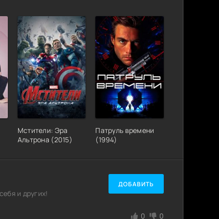
Мстители: Эра
Патруль времени
Альтрона (2015)
(1994)
ДОБАВИТЬ
ебя и других!
0
0