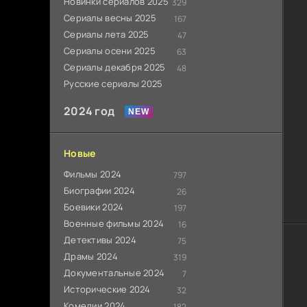
Новинки сериалов 2025
329
Сериалы весны 2025
167
Сериалы лета 2025
47
Сериалы осени 2025
63
Сериалы декабря 2025
48
Русские сериалы 2025
2024 год
Новые
Фильмы 2024
797
Биографии 2024
26
Боевики 2024
197
Военные фильмы 2024
16
Детективы 2024
75
Драмы 2024
319
Документальные 2024
7
Исторические 2024
32
Комедии 2024
182