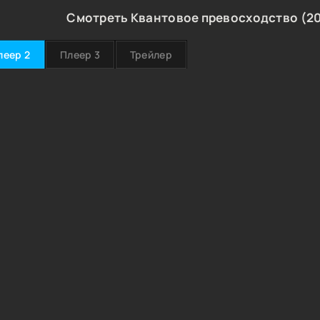
Смотреть Квантовое превосходство (20
леер 2
Плеер 3
Трейлер