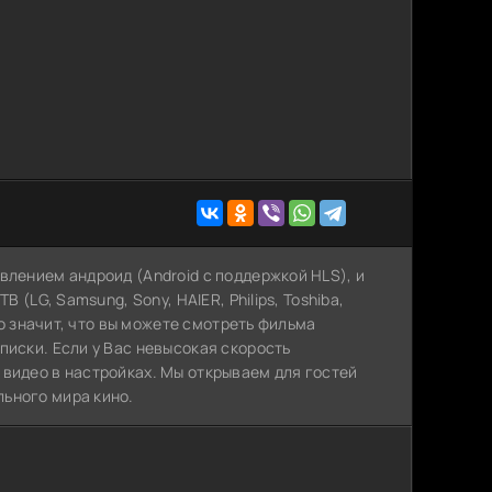
влением андроид (Android с поддержкой HLS), и
 (LG, Samsung, Sony, HAIER, Philips, Toshiba,
Это значит, что вы можете cмотреть фильма
писки. Если у Вас невысокая скорость
 видео в настройках. Мы открываем для гостей
ьного мира кино.