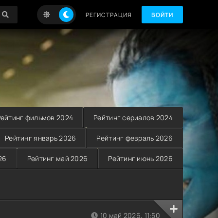
РЕГИСТРАЦИЯ
ВОЙТИ
Рейтинг фильмов 2024
Рейтинг сериалов 2024
Рейтинг январь 2026
Рейтинг февраль 2026
26
Рейтинг май 2026
Рейтинг июнь 2026
10 май 2026, 11:50