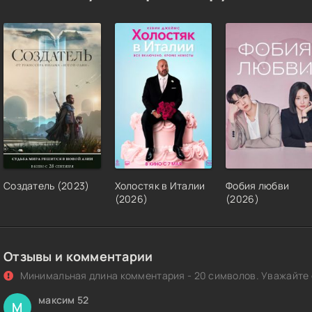
Создатель (2023)
Холостяк в Италии
Фобия любви
(2026)
(2026)
Отзывы и комментарии
Минимальная длина комментария - 20 символов. Уважайте с
максим 52
М