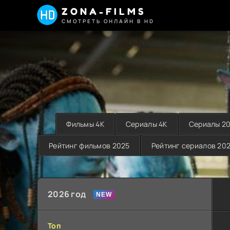
ZONA-FILMS
СМОТРЕТЬ ОНЛАЙН В HD
Фильмы 4K
Сериалы 4K
Сериалы 2
Рейтинг фильмов 2025
Рейтинг сериалов 20
2026 год
Топ