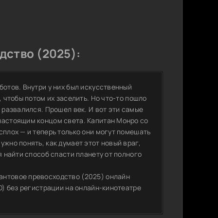
ство (2025):
ботов. Внутри у них был искусственный
, чтобы потом их заселить. Но что-то пошло
 развалился. Прошел век. И вот эти самые
настоящим концом света. Капитан Монро со
сплох — и теперь только они могут помешать
ужно понять, как думает этот новый враг,
я найти способ спасти планету от полного
антовое превосходство (2025) онлайн
HD) без регистрации на онлайн-кинотеатре