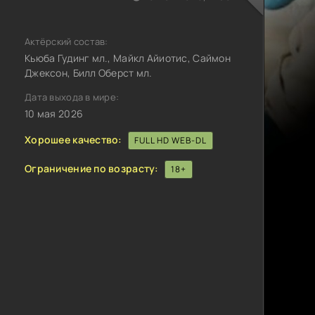
Актёрский состав:
Кьюба Гудинг мл., Майкл Айиотис, Саймон
Джексон, Билл Оберст мл.
Дата выхода в мире:
10 мая 2026
Хорошее качество:
FULL HD WEB-DL
Ограничение по возрасту:
18+