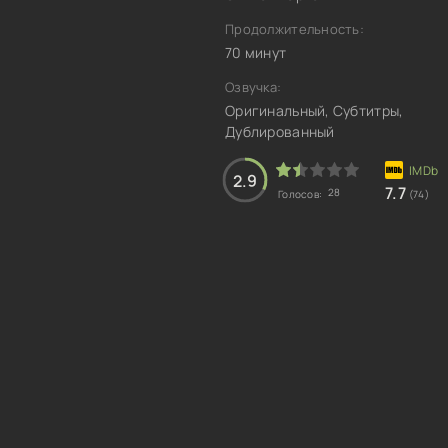
Продолжительность:
70 минут
Озвучка:
Оригинальный, Субтитры,
Дублированный
2.9
7.7
28
Голосов:
(74)