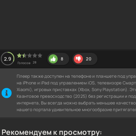
2.9
8
20
28
Голосов:
Плеер также доступен на телефоне и планшете под упра
на iPhone и iPad под управлением iOS, телевизоре СмартТВ
Xiaomi), игровых приставках (Xbox, Sony Playstation). 
Квантовое превосходство (2025) без регистрации и под
интернета, Вы всегда можно выбрать меньшее качество
нашего портала удивительное многообразие притягател
Рекомендуем к просмотру: