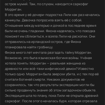
остров мумий. Там, по слухам, находится саркофаг
Морриган.
В это время у её дочери-подростка Лили как раз начались
каникулы. Девочка попросила взять её с собой.
Отношения между матерью и дочкой в последнее время
были не очень гладкими. Фиона надеялась, что поездка
поможет им сблизиться, и взяла Лили на раскопки. Они
отправились на ирландский остров, где Фиона
планировала найти гробницу.
Фиона много лет мечтала разгадать тайну Морриган.
Возможно, это была языческая богиня войны. Учёная
хотела понять: Морриган — реальная женщина из
древности или всё-таки мифический демон? Известно
только одно: Морриган была зверски убита, и с тех пор её
считали богиней смерти. Никаких документов не
сохранилось, так что результаты экспедиции могли бы
сильно продвинуть знания об этом загадочном объекте.
Экспедиция шла по плану, пока Лили не открыла древний
саркофаг. После этого началась буря, которая отрезала