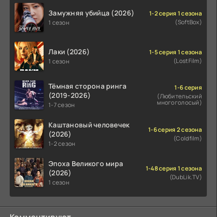
Замужняя убийца (2026)
1-2 серия 1 сезона
(SoftBox)
1 сезон
Лаки (2026)
1-5 серия 1 сезона
(LostFilm)
1 сезон
Тёмная сторона ринга
1-6 серия
(2019-2026)
(Любительский
многоголосый)
1-7 сезон
Каштановый человечек
1-6 серия 2 сезона
(2026)
(Coldfilm)
1-2 сезон
Эпоха Великого мира
1-48 серия 1 сезона
(2026)
(DubLik.TV)
1 сезон