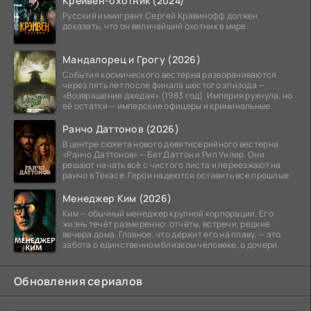
Крейвен-охотник (2024)
Русский иммигрант Сергей Кравинофф должен
доказать, что он величайший охотник в мире.
Мандалорец и Грогу (2026)
События космического вестерна разворачиваются
через пять лет после финала шестого эпизода —
«Возвращение джедая» (1983 год). Империя рухнула, но
её остатки — имперские офицеры и криминальные
Ранчо Даттонов (2026)
В центре сюжета нового девятисерийного вестерна
«Ранчо Даттонов» — Бет Даттон и Рип Уилер. Они
решают начать всё с чистого листа и переезжают на
ранчо в Техасе. Герои надеются оставить все прошлые
Менеджер Ким (2026)
Ким — обычный менеджер крупной корпорации. Его
жизнь течёт размеренно: отчёты, встречи, редкие
вечера дома. Главное, что держит его на плаву, — это
забота о единственном близком человеке, о дочери.
Обновления сериалов