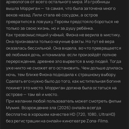
археологов от всего остального мира. Из гробницы
вышла Морриган — та самая, что была заточена много
веков назад. Лили стала её сосудом, а остров
превратился в ловушку. Героям предстояло бороться не
только за свою жизнь, но и за душу ребёнка.
Как трезвомыслящий учёный, Фиона не верила в мистику.
Она признавала только научные факты. Но тут её вера
оказалась бессильной. Она видела, во что превращается
её любимая дочь, и понимала: если произойдёт полное
перерождение, древнее зло вырвется в мир людей. Тогда
уже никто не сможет его остановить. Чем дольше длилась
ночь, тем ближе Фиона подходила к страшному выбору.
Сделать его нужно было до того, как мстительная богиня
покинет это место. Морриган должна была остаться на
острове — там ей и место.
При желании любой пользователь может смотреть фильм
Мумия. Возрождение зла (2026) онлайн всегда
бесплатно в хорошем качестве HD (720, 1080, UltraHD)
без регистрации на онлайн-кинотеатре Zona-Films.