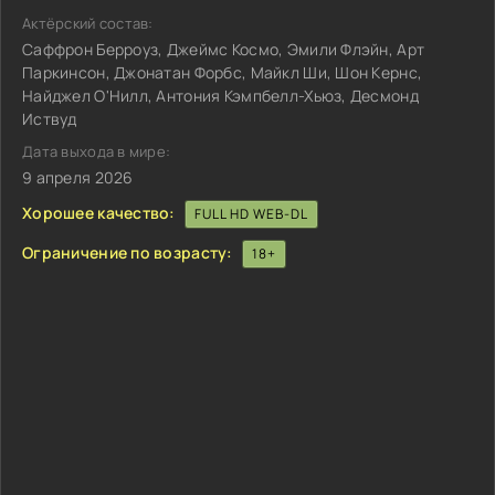
Актёрский состав:
Саффрон Берроуз, Джеймс Космо, Эмили Флэйн, Арт
Паркинсон, Джонатан Форбс, Майкл Ши, Шон Кернс,
Найджел О'Нилл, Антония Кэмпбелл-Хьюз, Десмонд
Иствуд
Дата выхода в мире:
9 апреля 2026
Хорошее качество:
FULL HD WEB-DL
Ограничение по возрасту:
18+