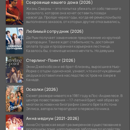
Сокровище нашего дома (2026)
Жизнь Сварны — это попытка убежать от собственного
прошлого, которое она хочет оставить позади
навсегда. Пройдя через годы, когда её ремеслом было
выполнение заказов, от которых другие отказывались,
Любимый сотрудник (2026)
Да Рым получает заманчивое предложение из крупной
корпорации. Там ее ждет стабильность, достойная
оплата труда и прозрачная карьерная лестница.
Казалось бы, о чем еще можно мечтать. Но девушка
Стерлинг-Поинт (2026)
Энни Джейкобсон и её брат-близнец, выросшие в Нью-
Йорке с отцом-одиночкой, узнают, что их отчуждённый
дедушка оставил им в наследство остров на озере в
Канаде.
Осколки (2026)
Сюжет разворачивается в 1981 году в Лос-Анджелесе. В
центре повествования — 17-летний Брет, чей образ во
многом основан на биографии самого Брета Истона
Эллиса, автора литературного первоисточника.
Анна медиум (2021-2026)
Анна Островская ведёт размеренное существование в
роскошном доме, наполненное заботами по хозяйству.