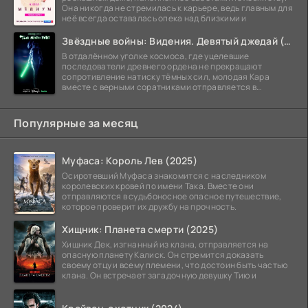
Она никогда не стремилась к карьере, ведь главным для
неё всегда оставалась опека над близкими и
Звёздные войны: Видения. Девятый джедай (2026)
В отдалённом уголке космоса, где уцелевшие
последователи древнего ордена не прекращают
сопротивление натиску тёмных сил, молодая Кара
вместе с верными соратниками отправляется в
рискованный рейд.
Популярные за месяц
Муфаса: Король Лев (2025)
Осиротевший Муфаса знакомится с наследником
королевских кровей по имени Така. Вместе они
отправляются в судьбоносное опасное путешествие,
которое проверит их дружбу на прочность.
Хищник: Планета смерти (2025)
Хищник Дек, изгнанный из клана, отправляется на
опасную планету Калиск. Он стремится доказать
своему отцу и всему племени, что достоин быть частью
клана. Он встречает загадочную девушку Тию и