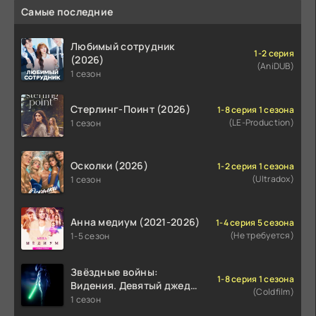
Самые последние
Любимый сотрудник
1-2 серия
(2026)
(AniDUB)
1 сезон
Стерлинг-Поинт (2026)
1-8 серия 1 сезона
(LE-Production)
1 сезон
Осколки (2026)
1-2 серия 1 сезона
(Ultradox)
1 сезон
Анна медиум (2021-2026)
1-4 серия 5 сезона
(Не требуется)
1-5 сезон
Звёздные войны:
1-8 серия 1 сезона
Видения. Девятый джедай
(Coldfilm)
(2026)
1 сезон