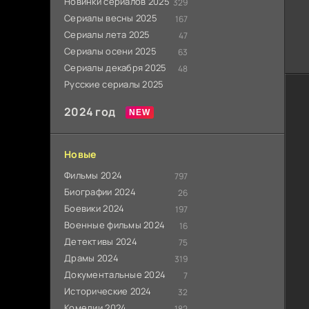
Новинки сериалов 2025
329
Сериалы весны 2025
167
Сериалы лета 2025
47
Сериалы осени 2025
63
Сериалы декабря 2025
48
Русские сериалы 2025
2024 год
Новые
Фильмы 2024
797
Биографии 2024
26
Боевики 2024
197
Военные фильмы 2024
16
Детективы 2024
75
Драмы 2024
319
Документальные 2024
7
Исторические 2024
32
Комедии 2024
182