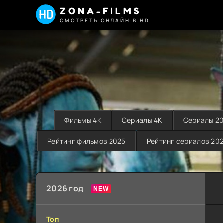
ZONA-FILMS
СМОТРЕТЬ ОНЛАЙН В HD
Фильмы 4K
Сериалы 4K
Сериалы 2
Рейтинг фильмов 2025
Рейтинг сериалов 20
2026 год
Топ