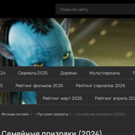
024
Сериалы 2025
Дорамы
Мультсериалы
25
Рейтинг фильмов 2026
Рейтинг сериалов 2026
Рейтинг март 2026
Рейтинг апрель 20
Фильмы онлайн
»
Русские сериалы
» Семейные призраки (2024)
Семейные призраки (2024)