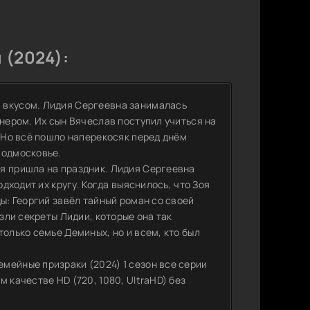
 (2024):
 вкусом. Лидия Сергеевна занималась
енером. Их сын Вячеслав поступил учиться на
. Но всё пошло наперекосяк перед днём
Подмосковье.
я пришла на праздник. Лидия Сергеевна
одходит их кругу. Когда выяснилось, что Зоя
ы: Георгий завёл тайный роман со своей
езли секреты Лидии, которые она так
только семье Деминых, но и всем, кто был
мейные призраки (2024) 1 сезон все серии
 качестве HD (720, 1080, UltraHD) без