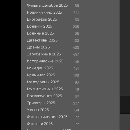
Фильмы декабря 2025
59
Новинки кино 2025
541
Биографии 2025
30
Боевики 2025
205
Военные 2025
25
Детективы 2025
102
Драмы 2025
400
Зарубежные 2025
497
Исторические 2025
45
Комедии 2025
191
Криминал 2025
190
Мелодрамы 2025
83
Мультфильмы 2025
18
Приключения 2025
69
Триллеры 2025
237
Ужасы 2025
138
Фантастические 2025
72
Фэнтези 2025
72