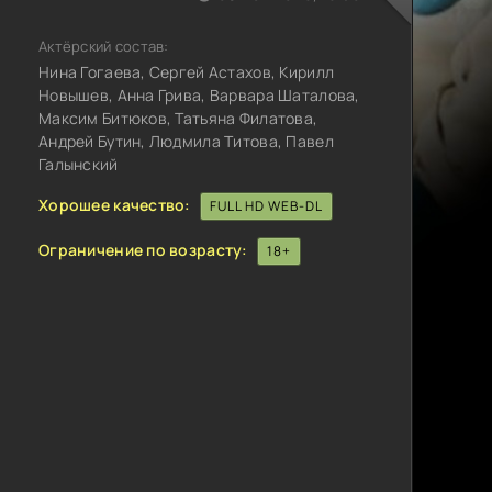
Актёрский состав:
Нина Гогаева, Сергей Астахов, Кирилл
Новышев, Анна Грива, Варвара Шаталова,
Максим Битюков, Татьяна Филатова,
Андрей Бутин, Людмила Титова, Павел
Галынский
Хорошее качество:
FULL HD WEB-DL
Ограничение по возрасту:
18+