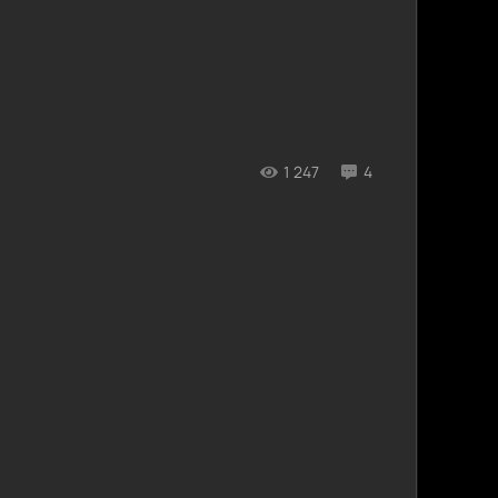
1 247
4