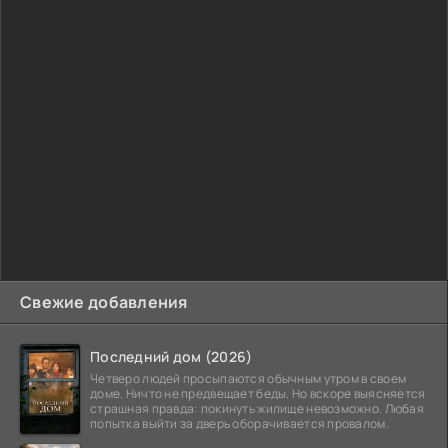
Свежие добавления
Последний дом (2026)
Четверо людей просыпаются обычным утром в своем
доме. Ничто не предвещает беды. Но вскоре выясняется
страшная правда: покинуть жилище невозможно. Любая
попытка выйти за дверь оборачивается провалом.