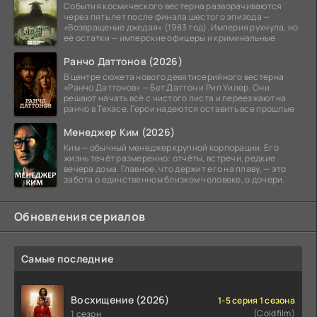
События космического вестерна разворачиваются
через пять лет после финала шестого эпизода —
«Возвращение джедая» (1983 год). Империя рухнула, но
её остатки — имперские офицеры и криминальные
Ранчо Даттонов (2026)
В центре сюжета нового девятисерийного вестерна
«Ранчо Даттонов» — Бет Даттон и Рип Уилер. Они
решают начать всё с чистого листа и переезжают на
ранчо в Техасе. Герои надеются оставить все прошлые
Менеджер Ким (2026)
Ким — обычный менеджер крупной корпорации. Его
жизнь течёт размеренно: отчёты, встречи, редкие
вечера дома. Главное, что держит его на плаву, — это
забота о единственном близком человеке, о дочери.
Обновления сериалов
Самые последние
Восхищение (2026)
1-5 серия 1 сезона
(Coldfilm)
1 сезон