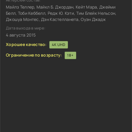
Актёрский состав:
Майлз Теллер, Майкл Б. Джордан, Кейт Мара, Джейми
Белл, Тоби Кеббелл, Редж Ю. Кэти, Тим Блейк Нельсон,
Джошуа Монтес, Дэн Кастелланета, Оуэн Джадж
Дата выхода в мире:
4 августа 2015
Хорошее качество:
4K UHD
Ограничение по возрасту:
18+