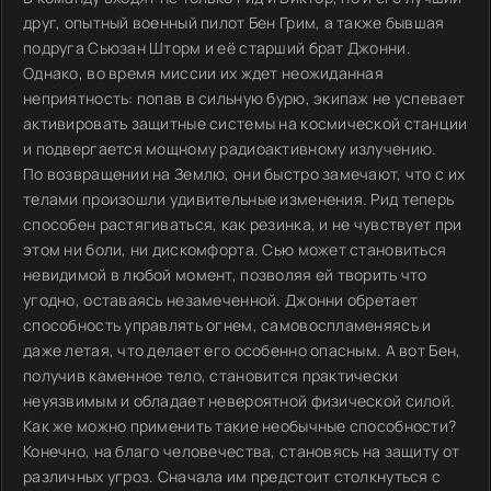
друг, опытный военный пилот Бен Грим, а также бывшая
подруга Сьюзан Шторм и её старший брат Джонни.
Однако, во время миссии их ждет неожиданная
неприятность: попав в сильную бурю, экипаж не успевает
активировать защитные системы на космической станции
и подвергается мощному радиоактивному излучению.
По возвращении на Землю, они быстро замечают, что с их
телами произошли удивительные изменения. Рид теперь
способен растягиваться, как резинка, и не чувствует при
этом ни боли, ни дискомфорта. Сью может становиться
невидимой в любой момент, позволяя ей творить что
угодно, оставаясь незамеченной. Джонни обретает
способность управлять огнем, самовоспламеняясь и
даже летая, что делает его особенно опасным. А вот Бен,
получив каменное тело, становится практически
неуязвимым и обладает невероятной физической силой.
Как же можно применить такие необычные способности?
Конечно, на благо человечества, становясь на защиту от
различных угроз. Сначала им предстоит столкнуться с