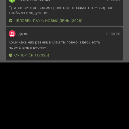
При просмотре время пролетает незаметно. Наверное
так было и задумано...
ЧЕЛОВЕК-ПАУК: НОВЫЙ ДЕНЬ (2026)
Д
джон
01.08.26
Кому кака наз разница, Сам ты говно, здесь есть
нормальный дубляж.
СУПЕРГЁРЛ (2026)