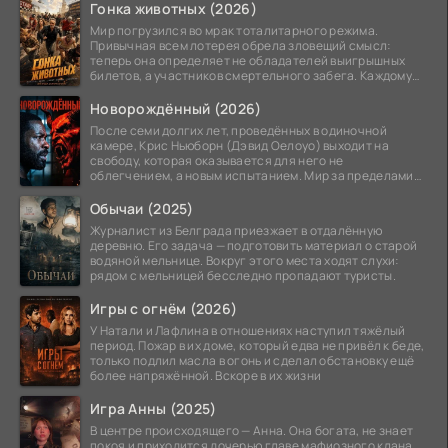
Гонка животных (2026)
Мир погрузился во мрак тоталитарного режима.
Привычная всем лотерея обрела зловещий смысл:
теперь она определяет не обладателей выигрышных
билетов, а участников смертельного забега. Каждому
номеру
Новорождённый (2026)
После семи долгих лет, проведённых в одиночной
камере, Крис Ньюборн (Дэвид Оелоуо) выходит на
свободу, которая оказывается для него не
облегчением, а новым испытанием. Мир за пределами
тюремных стен
Обычаи (2025)
Журналист из Белграда приезжает в отдалённую
деревню. Его задача — подготовить материал о старой
водяной мельнице. Вокруг этого места ходят слухи:
рядом с мельницей бесследно пропадают туристы.
Игры с огнём (2026)
У Натали и Лафлина в отношениях наступил тяжёлый
период. Пожар в их доме, который едва не привёл к беде,
только подлил масла в огонь и сделал обстановку ещё
более напряжённой. Вскоре в их жизни
Игра Анны (2025)
В центре происходящего — Анна. Она богата, не знает
покоя и приходится дочерью главе мафиозного клана.