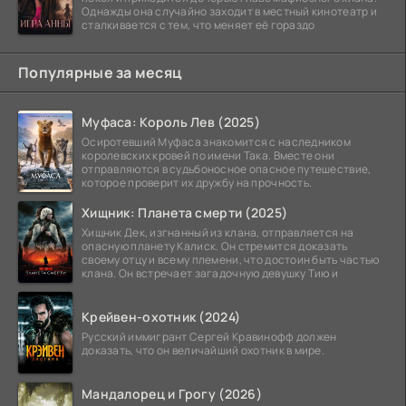
Однажды она случайно заходит в местный кинотеатр и
сталкивается с тем, что меняет её гораздо
Популярные за месяц
Муфаса: Король Лев (2025)
Осиротевший Муфаса знакомится с наследником
королевских кровей по имени Така. Вместе они
отправляются в судьбоносное опасное путешествие,
которое проверит их дружбу на прочность.
Хищник: Планета смерти (2025)
Хищник Дек, изгнанный из клана, отправляется на
опасную планету Калиск. Он стремится доказать
своему отцу и всему племени, что достоин быть частью
клана. Он встречает загадочную девушку Тию и
Крейвен-охотник (2024)
Русский иммигрант Сергей Кравинофф должен
доказать, что он величайший охотник в мире.
Мандалорец и Грогу (2026)