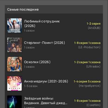
Самые последние
Любимый сотрудник
1-2 серия
(2026)
(AniDUB)
1 сезон
Стерлинг-Поинт (2026)
1-8 серия 1 сезона
(LE-Production)
1 сезон
Осколки (2026)
1-2 серия 1 сезона
(Ultradox)
1 сезон
Анна медиум (2021-2026)
1-4 серия 5 сезона
(Не требуется)
1-5 сезон
Звёздные войны:
1-8 серия 1 сезона
Видения. Девятый джедай
(Coldfilm)
(2026)
1 сезон