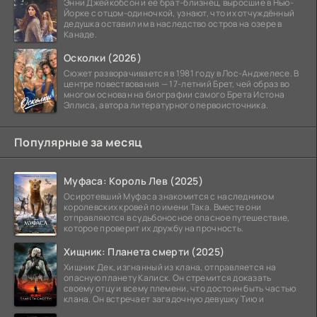
Энни Джейкобсон и её брат-близнец, выросшие в Нью-
Йорке с отцом-одиночкой, узнают, что их отчуждённый
дедушка оставил им в наследство остров на озере в
Канаде.
Осколки (2026)
Сюжет разворачивается в 1981 году в Лос-Анджелесе. В
центре повествования — 17-летний Брет, чей образ во
многом основан на биографии самого Брета Истона
Эллиса, автора литературного первоисточника.
Популярные за месяц
Муфаса: Король Лев (2025)
Осиротевший Муфаса знакомится с наследником
королевских кровей по имени Така. Вместе они
отправляются в судьбоносное опасное путешествие,
которое проверит их дружбу на прочность.
Хищник: Планета смерти (2025)
Хищник Дек, изгнанный из клана, отправляется на
опасную планету Калиск. Он стремится доказать
своему отцу и всему племени, что достоин быть частью
клана. Он встречает загадочную девушку Тию и