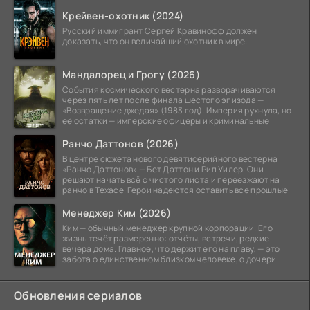
Крейвен-охотник (2024)
Русский иммигрант Сергей Кравинофф должен
доказать, что он величайший охотник в мире.
Мандалорец и Грогу (2026)
События космического вестерна разворачиваются
через пять лет после финала шестого эпизода —
«Возвращение джедая» (1983 год). Империя рухнула, но
её остатки — имперские офицеры и криминальные
Ранчо Даттонов (2026)
В центре сюжета нового девятисерийного вестерна
«Ранчо Даттонов» — Бет Даттон и Рип Уилер. Они
решают начать всё с чистого листа и переезжают на
ранчо в Техасе. Герои надеются оставить все прошлые
Менеджер Ким (2026)
Ким — обычный менеджер крупной корпорации. Его
жизнь течёт размеренно: отчёты, встречи, редкие
вечера дома. Главное, что держит его на плаву, — это
забота о единственном близком человеке, о дочери.
Обновления сериалов