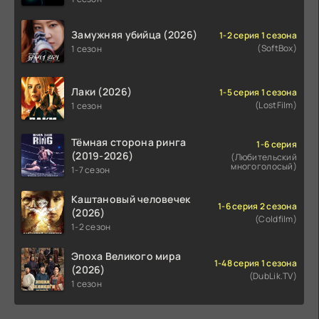
Замужняя убийца (2026)
1-2 серия 1 сезона
(SoftBox)
1 сезон
Лаки (2026)
1-5 серия 1 сезона
(LostFilm)
1 сезон
Тёмная сторона ринга
1-6 серия
(2019-2026)
(Любительский
многоголосый)
1-7 сезон
Каштановый человечек
1-6 серия 2 сезона
(2026)
(Coldfilm)
1-2 сезон
Эпоха Великого мира
1-48 серия 1 сезона
(2026)
(DubLik.TV)
1 сезон