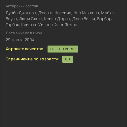
Актёрский состав:
Дуэйн Джонсон, Джонни Ноксвил, Нил Макдона, Майкл
Боуэн, Эшли Скотт, Кевин Дюран, Джон Бизли, Барбара
Тарбак, Кристен Уилсон, Хлео Томас
Дата выхода в мире:
29 марта 2004
Хорошее качество:
FULL HD BDRIP
Ограничение по возрасту:
18+