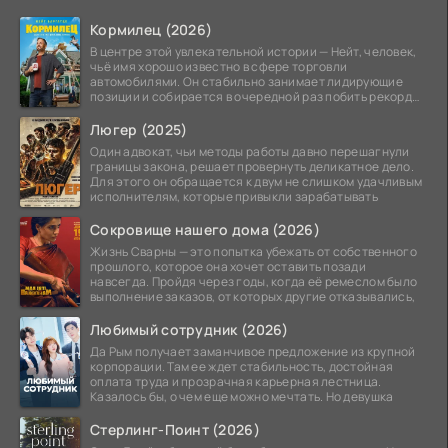
Кормилец (2026)
В центре этой увлекательной истории — Нейт, человек,
чьё имя хорошо известно в сфере торговли
автомобилями. Он стабильно занимает лидирующие
позиции и собирается в очередной раз побить рекорд
продаж,
Люгер (2025)
Один адвокат, чьи методы работы давно перешагнули
границы закона, решает провернуть деликатное дело.
Для этого он обращается к двум не слишком удачливым
исполнителям, которые привыкли зарабатывать
Сокровище нашего дома (2026)
Жизнь Сварны — это попытка убежать от собственного
прошлого, которое она хочет оставить позади
навсегда. Пройдя через годы, когда её ремеслом было
выполнение заказов, от которых другие отказывались,
Любимый сотрудник (2026)
Да Рым получает заманчивое предложение из крупной
корпорации. Там ее ждет стабильность, достойная
оплата труда и прозрачная карьерная лестница.
Казалось бы, о чем еще можно мечтать. Но девушка
Стерлинг-Поинт (2026)