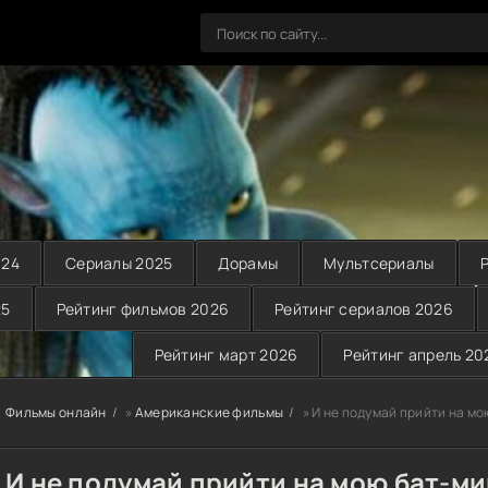
024
Сериалы 2025
Дорамы
Мультсериалы
25
Рейтинг фильмов 2026
Рейтинг сериалов 2026
Рейтинг март 2026
Рейтинг апрель 20
Фильмы онлайн
»
Американские фильмы
» И не подумай прийти на мо
И не подумай прийти на мою бат-ми