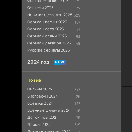
Фантастические 2025
72
Фэнтези 2025
72
Новинки сериалов 2025
329
Сериалы весны 2025
167
Сериалы лета 2025
47
Сериалы осени 2025
63
Сериалы декабря 2025
48
Русские сериалы 2025
2024 год
Новые
Фильмы 2024
797
Биографии 2024
26
Боевики 2024
197
Военные фильмы 2024
16
Детективы 2024
75
Драмы 2024
319
Документальные 2024
7