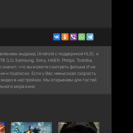
влением андроид (Android с поддержкой HLS), и
 (LG, Samsung, Sony, HAIER, Philips, Toshiba,
то значит, что вы можете cмотреть фильма И не
ии и подписки. Если у Вас невысокая скорость
 видео в настройках. Мы открываем для гостей
ьного мира кино.