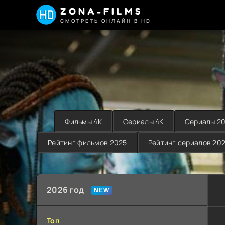
ZONA-FILMS
СМОТРЕТЬ ОНЛАЙН В HD
Фильмы 4K
Сериалы 4K
Сериалы 2
Рейтинг фильмов 2025
Рейтинг сериалов 20
2026 год
Топ