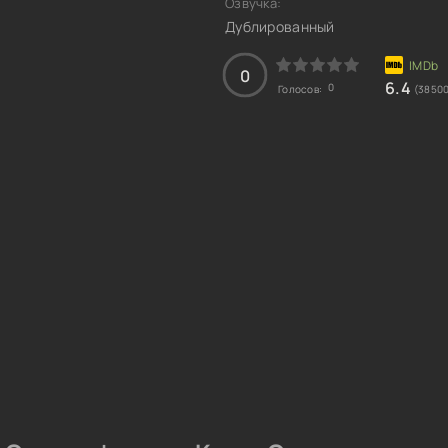
Озвучка:
Дублированный
0
6.4
0
Голосов:
(3850