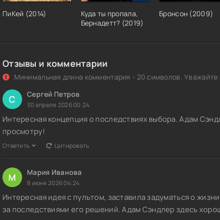
ПиКей (2014)
Куда ты пропала,
Бронсон (2009)
Бернадетт? (2019)
Отзывы и комментарии
Минимальная длина комментария - 20 символов. Уважайте с
Сергей Петров
С
30 апреля 2026 00:24
Интересная концепция о последствиях выбора. Адам Сэндл
просмотру!
Ответить
Цитировать
Мария Иванова
М
8 июня 2026 04:24
Интересная идея с пультом, заставила задуматься о жизни
за последствиями его решений. Адам Сэндлер здесь хорош,