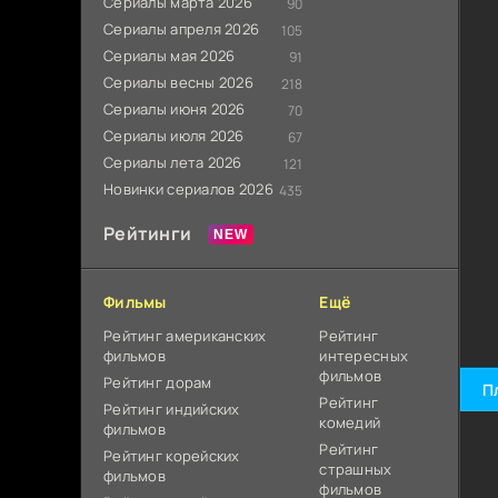
Сериалы марта 2026
90
Сериалы апреля 2026
105
Сериалы мая 2026
91
Сериалы весны 2026
218
Сериалы июня 2026
70
Сериалы июля 2026
67
Сериалы лета 2026
121
Новинки сериалов 2026
435
Рейтинги
Фильмы
Ещё
Рейтинг американских
Рейтинг
фильмов
интересных
фильмов
Рейтинг дорам
П
Рейтинг
Рейтинг индийских
комедий
фильмов
Рейтинг
Рейтинг корейских
страшных
фильмов
фильмов