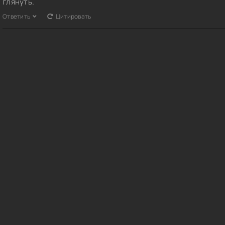
глянуть.
Ответить
Цитировать