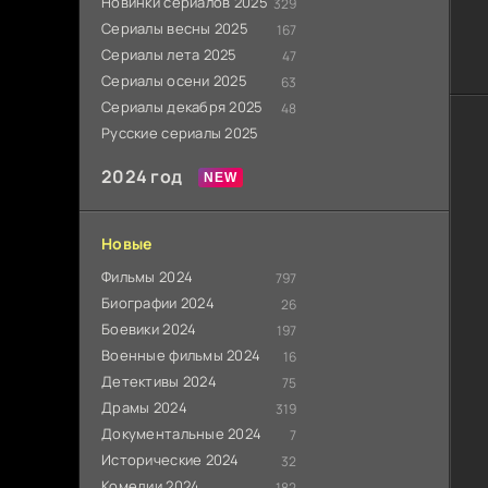
Новинки сериалов 2025
329
Сериалы весны 2025
167
Сериалы лета 2025
47
Сериалы осени 2025
63
Сериалы декабря 2025
48
Русские сериалы 2025
2024 год
Новые
Фильмы 2024
797
Биографии 2024
26
Боевики 2024
197
Военные фильмы 2024
16
Детективы 2024
75
Драмы 2024
319
Документальные 2024
7
Исторические 2024
32
Комедии 2024
182