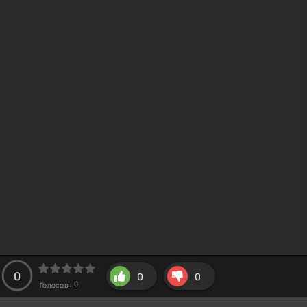
0
0
0
0
Голосов: