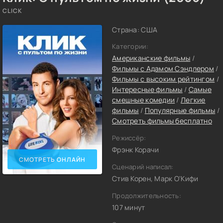
CLICK
Страна: США
Категории:
Американские фильмы
/
Фильмы c Адамом Сэндлером
/
Фильмы с высоким рейтингом
/
Интересные фильмы
/
Самые
смешные комедии
/
Легкие
фильмы
/
Популярные фильмы
/
Смотреть фильмы бесплатно
Режиссёр:
Фрэнк Корачи
СМОТРЕТЬ ОНЛАЙН
Сценарий написал:
Стив Корен, Марк О'Кифи
Продолжительность:
107 минут