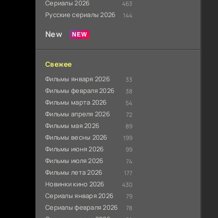
Сериалы 2026
463
Русские сериалы 2026
144
New
Свежее
Фильмы января 2026
33
Фильмы февраля 2026
38
Фильмы марта 2026
54
Фильмы апреля 2026
72
Фильмы мая 2026
89
Фильмы весны 2026
199
Фильмы июня 2026
99
Фильмы июля 2026
74
Фильмы лета 2026
177
Новинки кино 2026
430
Сериалы января 2026
79
Сериалы февраля 2026
78