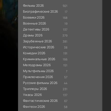
Фильмы 2026
921
Биографические 2026
17
Боевики 2026
168
Военные 2026
19
Детективы 2026
137
Драмы 2026
379
Зарубежные 2026
381
Исторические 2026
38
Комедии 2026
191
Криминальные 2026
166
Мелодрамы 2026
151
Мультфильмы 2026
7
Приключения 2026
57
Русские фильмы 2026
44
Триллеры 2026
231
Ужасы 2026
137
Фантастические 2026
67
Фэнтези 2026
58