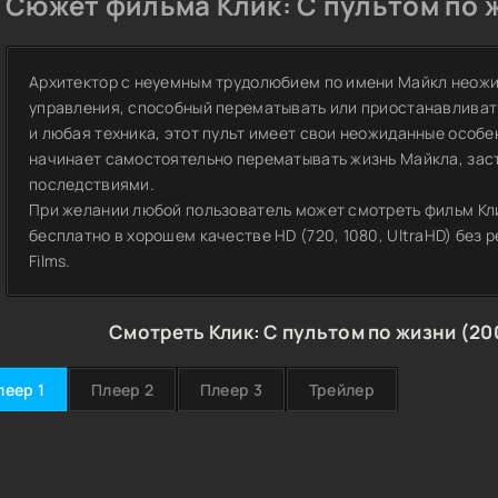
Сюжет фильма Клик: С пультом по 
Архитектор с неуемным трудолюбием по имени Майкл неожи
управления, способный перематывать или приостанавливать
и любая техника, этот пульт имеет свои неожиданные особе
начинает самостоятельно перематывать жизнь Майкла, зас
последствиями.
При желании любой пользователь может смотреть фильм Кли
бесплатно в хорошем качестве HD (720, 1080, UltraHD) без
Films.
Смотреть Клик: С пультом по жизни (20
леер 1
Плеер 2
Плеер 3
Трейлер