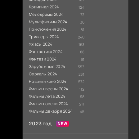
Криминал 2024
124
Мелодрамы 2024
73
Мультфильмы 2024
36
Приключения 2024
81
Триллеры 2024
240
Ужасы 2024
163
Фантастика 2024
88
Фэнтези 2024
61
Зарубежные 2024
553
Сериалы 2024
231
Новинки кино 2024
572
Фильмы весны 2024
112
Фильмы лета 2024
98
Фильмы осени 2024
211
Фильмы декабря 2024
45
2023 год