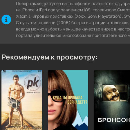
Плеер также доступен на телефоне и планшете под упра
на iPhone и iPad под управлением iOS, телевизоре СмартТВ
Xiaomi), игровых приставках (Xbox, Sony Playstation). Э
С пультом по жизни (2006) без регистрации и подписки.
всегда можно выбрать меньшее качество видео в настр
портала удивительное многообразие притягательного м
Рекомендуем к просмотру: