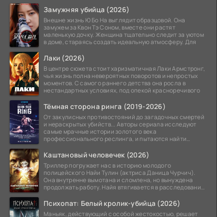
Замужняя убийца (2026)
Внешне жизнь Ю Бо На выглядит образцовой. Она
замужем за Квон Тэ Соном, вместе они растят
маленькую дочку. Женщина тщательно следит за уютом
в доме, стараясь создать идеальную атмосферу. Для
Лаки (2026)
В центре сюжета стоит харизматичная Лаки Армстронг,
чья жизнь полна невероятных поворотов и непростых
моментов. С самого раннего детства она росла в
нестандартных условиях, под опекой красноречивого
Тёмная сторона ринга (2019-2026)
От закулисных противостояний до загадочных смертей
и нераскрытых убийств... Авторы сериала исследуют
самые мрачные истории золотого века
профессионального реслинга, и пытаются найти
правду на стыке
Каштановый человечек (2026)
Триллер погружает нас в историю молодого
полицейского Найи Тулин (актриса Даница Чурчич).
Она внутренне вымотана и сломлена, но вынуждена
продолжать работу. Найя втягивается в расследование
жуткого
Психопат: Белый кролик-убийца (2026)
Маньяк, действующий с особой жестокостью, решает