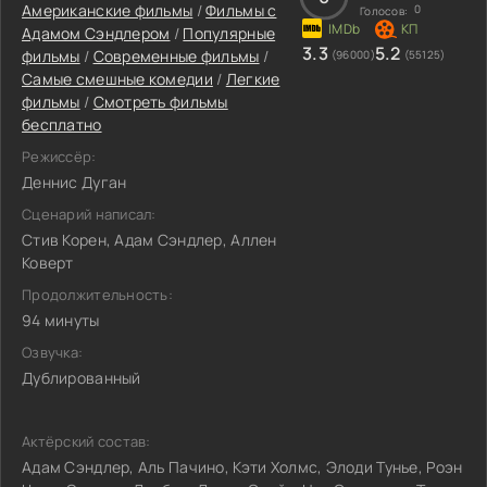
Американские фильмы
/
Фильмы c
0
Голосов:
Адамом Сэндлером
/
Популярные
3.3
5.2
фильмы
/
Современные фильмы
/
(96000)
(55125)
Самые смешные комедии
/
Легкие
фильмы
/
Смотреть фильмы
бесплатно
Режиссёр:
Деннис Дуган
Сценарий написал:
Стив Корен, Адам Сэндлер, Аллен
Коверт
Продолжительность:
94 минуты
Озвучка:
Дублированный
Актёрский состав:
Адам Сэндлер, Аль Пачино, Кэти Холмс, Элоди Тунье, Роэн