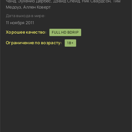
Чанд, Эухенио Дербес, Дэвид Спейд, Ник Свардсон, Тим
Медоуз, Аллен Коверт
Дата выхода в мире:
11 ноября 2011
Хорошее качество:
FULL HD BDRIP
Ограничение по возрасту:
18+