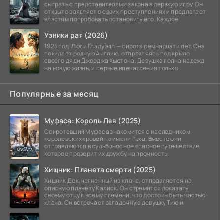
сыграть с представителями закона в дерзкую игру. Он
открыто заявляет о своих преступлениях и предлагает
властям попробовать остановить его. Каждое
Узники рая (2026)
1925 год. Люси Гладуэлл — сирота семнадцати лет. Она
покидает родную Англию, отправляясь под крыло
своего дяди Джорджа Хьютона. Девушка полна надежд
на новую жизнь, и первые впечатления только
Популярные за месяц
Муфаса: Король Лев (2025)
Осиротевший Муфаса знакомится с наследником
королевских кровей по имени Така. Вместе они
отправляются в судьбоносное опасное путешествие,
которое проверит их дружбу на прочность.
Хищник: Планета смерти (2025)
Хищник Дек, изгнанный из клана, отправляется на
опасную планету Калиск. Он стремится доказать
своему отцу и всему племени, что достоин быть частью
клана. Он встречает загадочную девушку Тию и