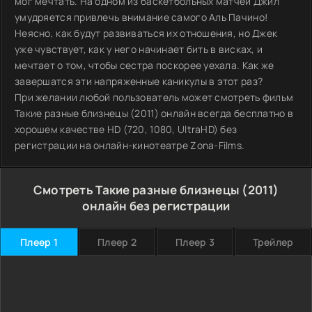
мог мечтать. На одном из баскетбольных матчей Джил
умудряется привлечь внимание самого Аль Пачино!
Неясно, как будут развиваться их отношения, но Джек
уже чувствует, как у него начинает бить в висках, и
мечтает о том, чтобы сестра поскорее уехала. Как же
завершатся эти напряженные каникулы в этот раз?
При желании любой пользователь может смотреть фильм
Такие разные близнецы (2011) онлайн всегда бесплатно в
хорошем качестве HD (720, 1080, UltraHD) без
регистрации на онлайн-кинотеатре Zona-Films.
Смотреть Такие разные близнецы (2011)
онлайн без регистрации
Плеер 1
Плеер 2
Плеер 3
Трейлер