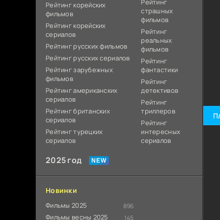
Рейтинг
Рейтинг корейских
страшных
фильмов
фильмов
Рейтинг корейских
Рейтинг
сериалов
реальных
Рейтинг русских фильмов
фильмов
Рейтинг русских сериалов
Рейтинг
Рейтинг зарубежных
фантастики
фильмов
Рейтинг
Рейтинг американских
детективов
сериалов
Рейтинг
Рейтинг британских
триллеров
П
сериалов
Рейтинг
Рейтинг турецких
интересных
сериалов
сериалов
2025 год
Новинки
Фильмы 2025
896
Фильмы весны 2025
145