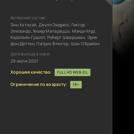
Актёрский состав:
Энн Хэтэуэй, Джули Эндрюс, Гектор
Элизондо, Хизер Матараццо, Мэнди Мур,
Кэролайн Гудолл, Роберт Шварцман, Эрик
фон Деттен, Патрик Флюгер, Шон О'Брайан
Дата выхода в мире:
29 июля 2001
Хорошее качество:
FULL HD WEB-DL
Ограничение по возрасту:
18+