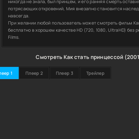
никогда не знала, был принцем, и его ранняя смерть оставил
потрясающих откровений, Мия внезапно становится наслед
навсегда.
При желании любой пользователь может смотреть фильм Как
бесплатно в хорошем качестве HD (720, 1080, UltraHD) без
Films.
Смотреть Как стать принцессой (2001
леер 1
Плеер 2
Плеер 3
Трейлер