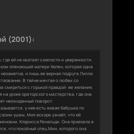
й (2001):
где ей не хватает смелости и уверенности.
шком опекающей матери Хелен, которая одна
 незаметна, и лишь ее верная подруга Лилли
твование. В тайне мечтая о любви со
 смириться с горькой правдой: ее желания,
я на уроке ораторского мастерства, где она
ает неожиданный поворот.
азывается, у нее есть живая бабушка по
 своим ушам, Мия вскоре узнаёт, что её
еновии, Кларисса Ренальди. Она приехала в
тся, что покойный отец Мии, которого она