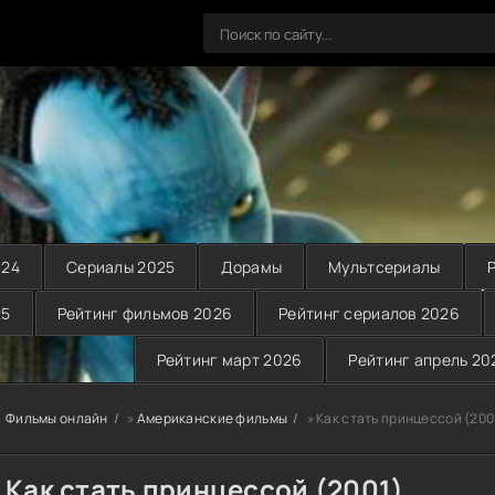
024
Сериалы 2025
Дорамы
Мультсериалы
25
Рейтинг фильмов 2026
Рейтинг сериалов 2026
Рейтинг март 2026
Рейтинг апрель 20
Фильмы онлайн
»
Американские фильмы
» Как стать принцессой (200
Как стать принцессой (2001)