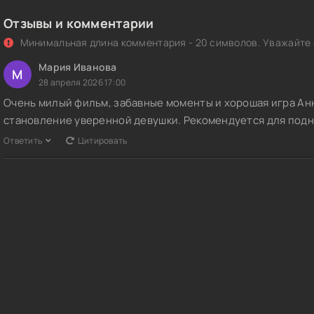
Отзывы и комментарии
Минимальная длина комментария - 20 символов. Уважайте с
Мария Иванова
М
28 апреля 2026 17:00
Очень милый фильм, забавные моменты и хорошая игра Анн
становление уверенной девушки. Рекомендуется для подн
Ответить
Цитировать