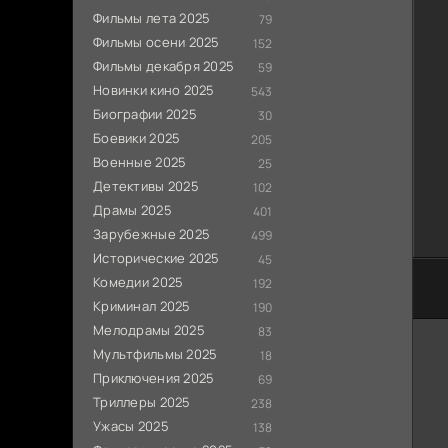
Фильмы лета 2025
79
Фильмы осени 2025
152
Фильмы декабря 2025
59
Новинки кино 2025
543
Биографии 2025
30
Боевики 2025
205
Военные 2025
25
Детективы 2025
102
Драмы 2025
401
Зарубежные 2025
499
Исторические 2025
45
Комедии 2025
192
Криминал 2025
190
Мелодрамы 2025
83
Мультфильмы 2025
18
Приключения 2025
69
Триллеры 2025
238
Ужасы 2025
138