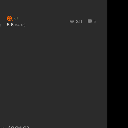
231
5
5.8
)
(57746)