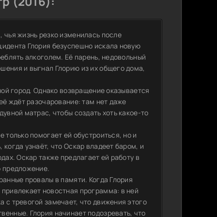
р (2016):
, чья жизнь резко изменилась после
цидента Глория безуспешно искала новую
реблять алкоголем. Её парень, недовольный
шения и выгнал Глорию из их общего дома,
дной город. Однако возвращение оказывается
 её ждёт разочарование: там нет даже
дувной матрас, чтобы создать хоть какое-то
е только помогает ей обустроиться, но и
 когда узнаёт, что Оскар владеет баром, и
дах. Оскар также предлагает ей работу в
о предложение.
ранные провалы в памяти. Когда Глория
 привлекает новостная программа: в ней
а с тревогой замечает, что движения этого
венные. Глория начинает подозревать, что