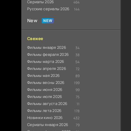
Сериалы 2026
464
Русские сериалы 2026
144
New
Свежее
Фильмы января 2026
34
Фильмы февраля 2026
38
Фильмы марта 2026
54
Фильмы апреля 2026
72
Фильмы мая 2026
89
Фильмы весны 2026
199
Фильмы июня 2026
99
Фильмы июля 2026
75
Фильмы августа 2026
11
Фильмы лета 2026
178
Новинки кино 2026
432
Сериалы января 2026
79