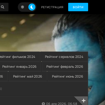
РЕГИСТРАЦИЯ
ВОЙТИ
Рейтинг фильмов 2024
Рейтинг сериалов 2024
Рейтинг январь 2026
Рейтинг февраль 2026
26
Рейтинг май 2026
Рейтинг июнь 2026
6)
06 апр 2026, 06:58