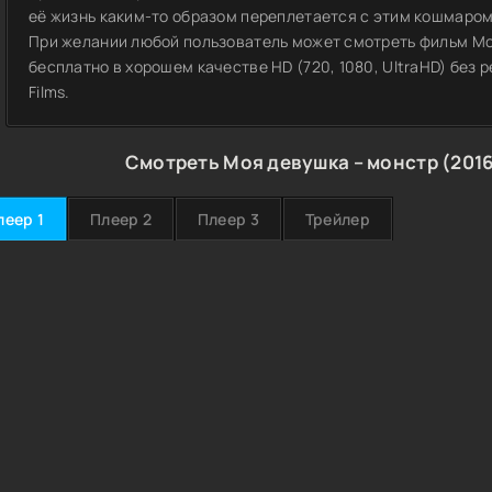
её жизнь каким-то образом переплетается с этим кошмаром,
При желании любой пользователь может смотреть фильм Моя
бесплатно в хорошем качестве HD (720, 1080, UltraHD) без
Films.
Смотреть Моя девушка – монстр (2016
леер 1
Плеер 2
Плеер 3
Трейлер