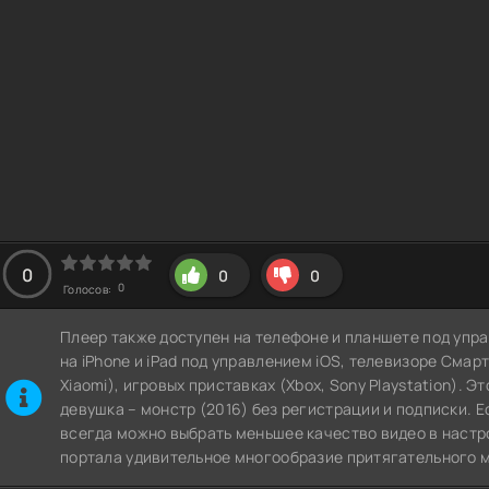
0
0
0
0
Голосов:
Плеер также доступен на телефоне и планшете под упра
на iPhone и iPad под управлением iOS, телевизоре СмартТВ
Xiaomi), игровых приставках (Xbox, Sony Playstation). 
девушка – монстр (2016) без регистрации и подписки. Е
всегда можно выбрать меньшее качество видео в настр
портала удивительное многообразие притягательного м