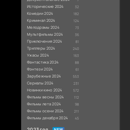
Исторические 2024
32
Комедии 2024
182
Криминал 2024
124
Мелодрамы 2024
73
Мультфильмы 2024
36
Приключения 2024
81
Триллеры 2024
240
Ужасы 2024
163
Фантастика 2024
88
Фэнтези 2024
61
Зарубежные 2024
553
Сериалы 2024
231
Новинки кино 2024
572
Фильмы весны 2024
112
Фильмы лета 2024
98
Фильмы осени 2024
211
Фильмы декабря 2024
45
2023 год