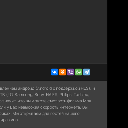
влением андроид (Android с поддержкой HLS), и
 (LG, Samsung, Sony, HAIER, Philips, Toshiba,
Это значит, что вы можете cмотреть фильма Моя
сли у Вас невысокая скорость интернета, Вы
ойках. Мы открываем для гостей нашего
ира кино.