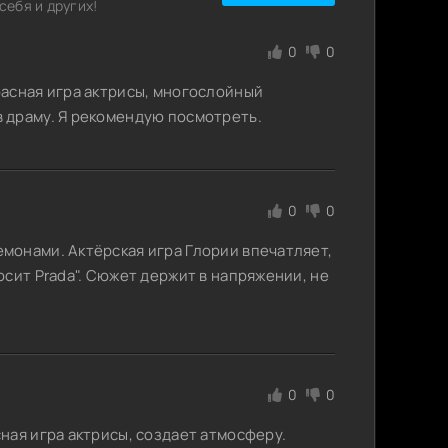
ебя и других!
0
0
расная игра актрисы, многослойный
 драму. Я рекомендую посмотреть.
0
0
монами. Актёрская игра Глории впечатляет,
сит Prada". Сюжет держит в напряжении, не
0
0
ная игра актрисы, создает атмосферу.