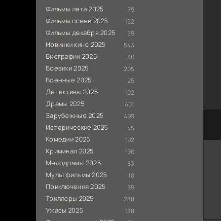
Фильмы лета 2025
79
Фильмы осени 2025
152
Фильмы декабря 2025
59
Новинки кино 2025
543
Биографии 2025
30
Боевики 2025
205
Военные 2025
25
Детективы 2025
102
Драмы 2025
401
Зарубежные 2025
499
Исторические 2025
45
Комедии 2025
192
Криминал 2025
190
Мелодрамы 2025
83
Мультфильмы 2025
18
Приключения 2025
69
Триллеры 2025
238
Ужасы 2025
138