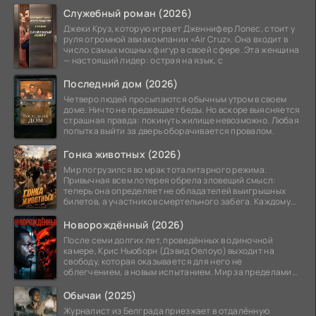
Служебный роман (2026)
Джеки Круз, которую играет Дженнифер Лопес, стоит у
руля огромной авиакомпании «Air Cruz». Она входит в
число самых мощных фигур в своей сфере. Эта женщина
— настоящий лидер: острая на язык, с
Последний дом (2026)
Четверо людей просыпаются обычным утром в своем
доме. Ничто не предвещает беды. Но вскоре выясняется
страшная правда: покинуть жилище невозможно. Любая
попытка выйти за дверь оборачивается провалом.
Гонка животных (2026)
Мир погрузился во мрак тоталитарного режима.
Привычная всем лотерея обрела зловещий смысл:
теперь она определяет не обладателей выигрышных
билетов, а участников смертельного забега. Каждому
номеру
Новорождённый (2026)
После семи долгих лет, проведённых в одиночной
камере, Крис Ньюборн (Дэвид Оелоуо) выходит на
свободу, которая оказывается для него не
облегчением, а новым испытанием. Мир за пределами
тюремных стен
Обычаи (2025)
Журналист из Белграда приезжает в отдалённую