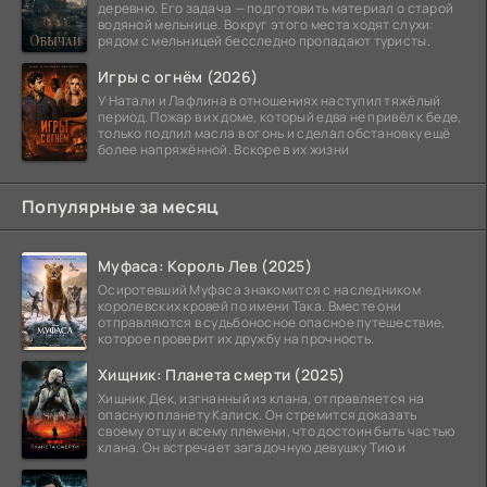
деревню. Его задача — подготовить материал о старой
водяной мельнице. Вокруг этого места ходят слухи:
рядом с мельницей бесследно пропадают туристы.
Игры с огнём (2026)
У Натали и Лафлина в отношениях наступил тяжёлый
период. Пожар в их доме, который едва не привёл к беде,
только подлил масла в огонь и сделал обстановку ещё
более напряжённой. Вскоре в их жизни
Популярные за месяц
Муфаса: Король Лев (2025)
Осиротевший Муфаса знакомится с наследником
королевских кровей по имени Така. Вместе они
отправляются в судьбоносное опасное путешествие,
которое проверит их дружбу на прочность.
Хищник: Планета смерти (2025)
Хищник Дек, изгнанный из клана, отправляется на
опасную планету Калиск. Он стремится доказать
своему отцу и всему племени, что достоин быть частью
клана. Он встречает загадочную девушку Тию и