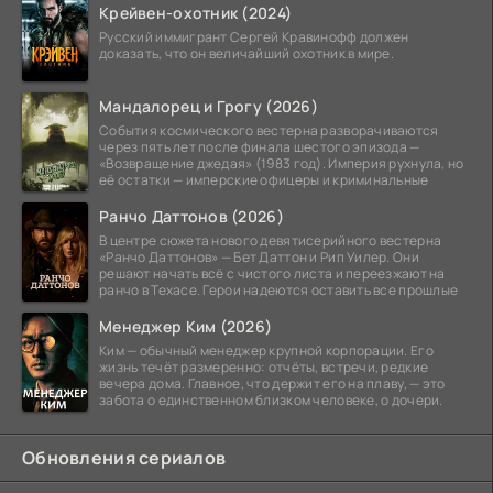
Крейвен-охотник (2024)
Русский иммигрант Сергей Кравинофф должен
доказать, что он величайший охотник в мире.
Мандалорец и Грогу (2026)
События космического вестерна разворачиваются
через пять лет после финала шестого эпизода —
«Возвращение джедая» (1983 год). Империя рухнула, но
её остатки — имперские офицеры и криминальные
Ранчо Даттонов (2026)
В центре сюжета нового девятисерийного вестерна
«Ранчо Даттонов» — Бет Даттон и Рип Уилер. Они
решают начать всё с чистого листа и переезжают на
ранчо в Техасе. Герои надеются оставить все прошлые
Менеджер Ким (2026)
Ким — обычный менеджер крупной корпорации. Его
жизнь течёт размеренно: отчёты, встречи, редкие
вечера дома. Главное, что держит его на плаву, — это
забота о единственном близком человеке, о дочери.
Обновления сериалов