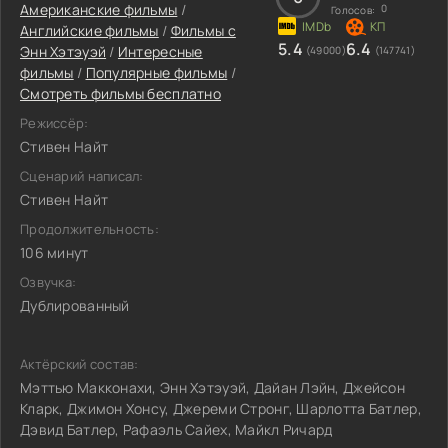
Американские фильмы
/
0
Голосов:
Английские фильмы
/
Фильмы c
5.4
6.4
Энн Хэтэуэй
/
Интересные
(49000)
(147741)
фильмы
/
Популярные фильмы
/
Смотреть фильмы бесплатно
Режиссёр:
Стивен Найт
Сценарий написал:
Стивен Найт
Продолжительность:
106 минут
Озвучка:
Дублированный
Актёрский состав:
Мэттью Макконахи, Энн Хэтэуэй, Дайан Лэйн, Джейсон
Кларк, Джимон Хонсу, Джереми Стронг, Шарлотта Батлер,
Дэвид Батлер, Рафаэль Сайех, Майкл Ричард