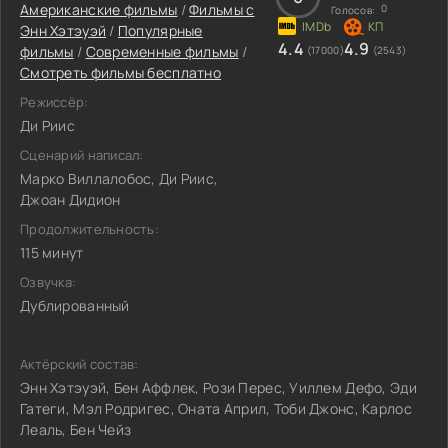
Американские фильмы
/
Фильмы c
0
Голосов:
Энн Хэтэуэй
/
Популярные
4.4
4.9
фильмы
/
Современные фильмы
/
(17000)
(2543)
Смотреть фильмы бесплатно
Режиссёр:
Ди Риис
Сценарий написал:
Марко Виллалобос, Ди Риис,
Джоан Дидион
Продолжительность:
115 минут
Озвучка:
Дублированный
Актёрский состав:
Энн Хэтэуэй, Бен Аффлек, Рози Перес, Уиллем Дефо, Эди
Гатеги, Мэл Родригес, Оната Април, Тоби Джонс, Карлос
Леаль, Бен Чейз