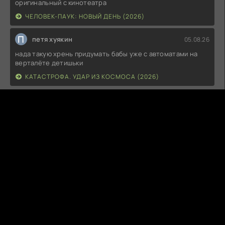
оригинальный с кинотеатра
ЧЕЛОВЕК-ПАУК: НОВЫЙ ДЕНЬ (2026)
П
петя хуякин
05.08.26
нада такую хрень придумать бабы уже с автоматами на
верталёте детишьки
КАТАСТРОФА. УДАР ИЗ КОСМОСА (2026)