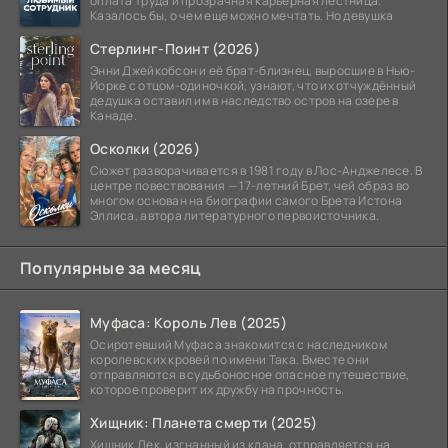
оплата труда и прозрачная карьерная лестница.
Казалось бы, о чем еще можно мечтать. Но девушка
Стерлинг-Поинт (2026)
Энни Джейкобсон и её брат-близнец, выросшие в Нью-
Йорке с отцом-одиночкой, узнают, что их отчуждённый
дедушка оставил им в наследство остров на озере в
Канаде.
Осколки (2026)
Сюжет разворачивается в 1981 году в Лос-Анджелесе. В
центре повествования — 17-летний Брет, чей образ во
многом основан на биографии самого Брета Истона
Эллиса, автора литературного первоисточника.
Популярные за месяц
Муфаса: Король Лев (2025)
Осиротевший Муфаса знакомится с наследником
королевских кровей по имени Така. Вместе они
отправляются в судьбоносное опасное путешествие,
которое проверит их дружбу на прочность.
Хищник: Планета смерти (2025)
Хищник Дек, изгнанный из клана, отправляется на