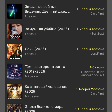
Звёздные войны:
1-8 серия 1 сезона
Видения. Девятый джедай
(Coldfilm)
(2026)
1 сезон
Замужняя убийца (2026)
1-2 серия 1 сезона
(SoftBox)
1 сезон
Лаки (2026)
1-5 серия 1 сезона
(LostFilm)
1 сезон
Тёмная сторона ринга
1-6 серия
(2019-2026)
(Любительский
многоголосый)
1-7 сезон
Каштановый человечек
1-6 серия 2 сезона
(2026)
(Coldfilm)
1-2 сезон
Эпоха Великого мира
1-48 серия 1 сезона
(2026)