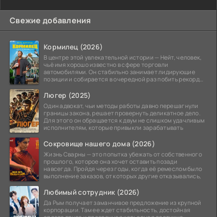
Свежие добавления
Кормилец (2026)
В центре этой увлекательной истории — Нейт, человек,
чьё имя хорошо известно в сфере торговли
автомобилями. Он стабильно занимает лидирующие
позиции и собирается в очередной раз побить рекорд
продаж,
Люгер (2025)
Один адвокат, чьи методы работы давно перешагнули
границы закона, решает провернуть деликатное дело.
Для этого он обращается к двум не слишком удачливым
исполнителям, которые привыкли зарабатывать
Сокровище нашего дома (2026)
Жизнь Сварны — это попытка убежать от собственного
прошлого, которое она хочет оставить позади
навсегда. Пройдя через годы, когда её ремеслом было
выполнение заказов, от которых другие отказывались,
Любимый сотрудник (2026)
Да Рым получает заманчивое предложение из крупной
корпорации. Там ее ждет стабильность, достойная