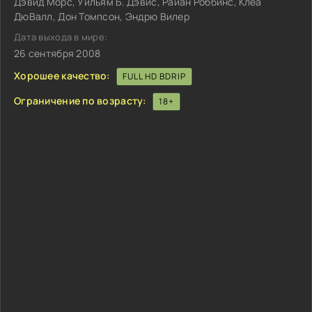
Дэвид Морс, Уильям Б. Дэвис, Райан Роббинс, Клеа
ДюВалл, Дон Томпсон, Эндрю Вилер
Дата выхода в мире:
26 сентября 2008
Хорошее качество:
FULL HD BDRIP
Ограничение по возрасту:
18+