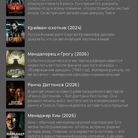
опасную планету Калиск. Он стремится доказать
своему отцу и всему племени, что достоин быть частью
клана. Он встречает загадочную девушку Тию и
Крейвен-охотник (2024)
Русский иммигрант Сергей Кравинофф должен
доказать, что он величайший охотник в мире.
Мандалорец и Грогу (2026)
События космического вестерна разворачиваются
через пять лет после финала шестого эпизода —
«Возвращение джедая» (1983 год). Империя рухнула, но
её остатки — имперские офицеры и криминальные
Ранчо Даттонов (2026)
В центре сюжета нового девятисерийного вестерна
«Ранчо Даттонов» — Бет Даттон и Рип Уилер. Они
решают начать всё с чистого листа и переезжают на
ранчо в Техасе. Герои надеются оставить все прошлые
Менеджер Ким (2026)
Ким — обычный менеджер крупной корпорации. Его
жизнь течёт размеренно: отчёты, встречи, редкие
вечера дома. Главное, что держит его на плаву, — это
забота о единственном близком человеке, о дочери.