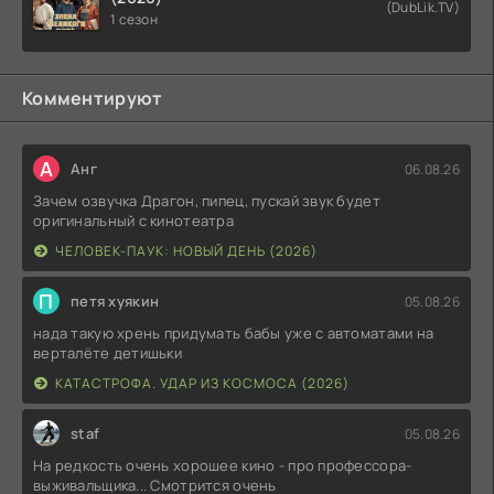
(DubLik.TV)
1 сезон
Комментируют
А
Анг
06.08.26
Зачем озвучка Драгон, пипец, пускай звук будет
оригинальный с кинотеатра
ЧЕЛОВЕК-ПАУК: НОВЫЙ ДЕНЬ (2026)
П
петя хуякин
05.08.26
нада такую хрень придумать бабы уже с автоматами на
верталёте детишьки
КАТАСТРОФА. УДАР ИЗ КОСМОСА (2026)
staf
05.08.26
На редкость очень хорошее кино - про профессора-
выживальщика... Смотрится очень