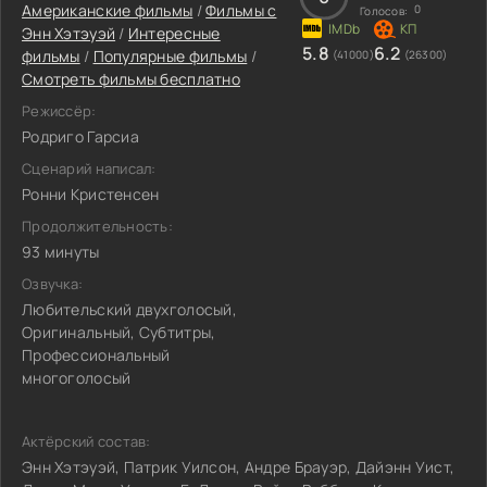
Американские фильмы
/
Фильмы c
0
Голосов:
Энн Хэтэуэй
/
Интересные
5.8
6.2
фильмы
/
Популярные фильмы
/
(41000)
(26300)
Смотреть фильмы бесплатно
Режиссёр:
Родриго Гарсиа
Сценарий написал:
Ронни Кристенсен
Продолжительность:
93 минуты
Озвучка:
Любительский двухголосый,
Оригинальный, Субтитры,
Профессиональный
многоголосый
Актёрский состав:
Энн Хэтэуэй, Патрик Уилсон, Андре Брауэр, Дайэнн Уист,