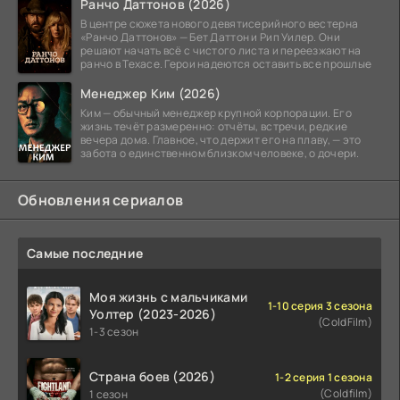
Ранчо Даттонов (2026)
В центре сюжета нового девятисерийного вестерна
«Ранчо Даттонов» — Бет Даттон и Рип Уилер. Они
решают начать всё с чистого листа и переезжают на
ранчо в Техасе. Герои надеются оставить все прошлые
Менеджер Ким (2026)
Ким — обычный менеджер крупной корпорации. Его
жизнь течёт размеренно: отчёты, встречи, редкие
вечера дома. Главное, что держит его на плаву, — это
забота о единственном близком человеке, о дочери.
Обновления сериалов
Самые последние
Моя жизнь с мальчиками
1-10 серия 3 сезона
Уолтер (2023-2026)
(ColdFilm)
1-3 сезон
Страна боев (2026)
1-2 серия 1 сезона
(Coldfilm)
1 сезон