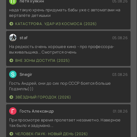
П
петя хуякин
05.08.26
нада такую хрень придумать бабы уже с автоматами на
верталёте детишьки
КАТАСТРОФА. УДАР ИЗ КОСМОСА (2026)
staf
05.08.26
На редкость очень хорошее кино - про профессора-
выживальщика... Смотрится очень
ВНЕ ЗОНЫ ДОСТУПА (2025)
S
Snegir
03.08.26
Гость Андрей, они до сих пор СССР боятся больше
Годзиллы)))
ЗВЁЗДНЫЙ ГОРОДОК (2026)
Г
Гость Александр
01.08.26
При просмотре время пролетает незаметно. Наверное
так было и задумано...
ЧЕЛОВЕК-ПАУК: НОВЫЙ ДЕНЬ (2026)