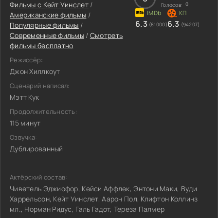
Фильмы c Кейт Уинслет
/
0
Голосов:
Американские фильмы
/
6.3
6.3
Популярные фильмы
/
(81000)
(94207)
Современные фильмы
/
Смотреть
фильмы бесплатно
Режиссёр:
Джон Хиллкоут
Сценарий написал:
Мэтт Кук
Продолжительность:
115 минут
Озвучка:
Дублированный
Актёрский состав:
Чиветель Эджиофор, Кейси Аффлек, Энтони Маки, Вуди
Харрельсон, Кейт Уинслет, Аарон Пол, Клифтон Коллинз
мл., Норман Ридус, Галь Гадот, Тереза Палмер