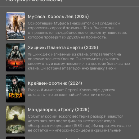
Муфаса: Король Лев (2025)
Осиротевший Муфаса знакомится с наследником
королевских кровей по имени Така. Вместе они
отправляются в судьбоносное опасное путешествие,
которое проверит их дружбу на прочность.
Хищник: Планета смерти (2025)
Хищник Дек, изгнанный из клана, отправляется на
опасную планету Калиск. Он стремится доказать
своему отцу и всему племени, что достоин быть частью
клана. Он встречает загадочную девушку Тию и
Крейвен-охотник (2024)
Русский иммигрант Сергей Кравинофф должен
доказать, что он величайший охотник в мире.
Мандалорец и Грогу (2026)
События космического вестерна разворачиваются
через пять лет после финала шестого эпизода —
«Возвращение джедая» (1983 год). Империя рухнула, но
её остатки — имперские офицеры и криминальные