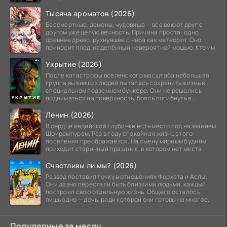
Тысяча ароматов (2026)
Бессмертные, демоны, чудовища — все воюют друг с
другом уже целую вечность. Причина проста: одно
древнее древо, рухнувшее с неба как метеорит. Оно
приносит плод, наделённый невероятной мощью. Кто им
Укрытие (2026)
После катастрофы вселенского масштаба небольшая
группа выживших людей пыталась сохранить жизнь в
специальном подземном бункере. Они не решались
подниматься на поверхность, боясь погибнуть в
страшных
Ленин (2026)
В сердце индийской глубинки есть место под названием
Шрирампурам. Раз в году спокойная жизнь этого
поселения преображается. На смену мирным будням
приходит старинный праздник, в котором нет места
Счастливы ли мы? (2026)
Развод поставил точку в отношениях Ферхата и Аслы.
Они давно перестали быть близкими людьми, каждый
построил свою отдельную жизнь. Общего осталось
лишь одно — дочь, ради которой они готовы на многое.
Популярные за месяц