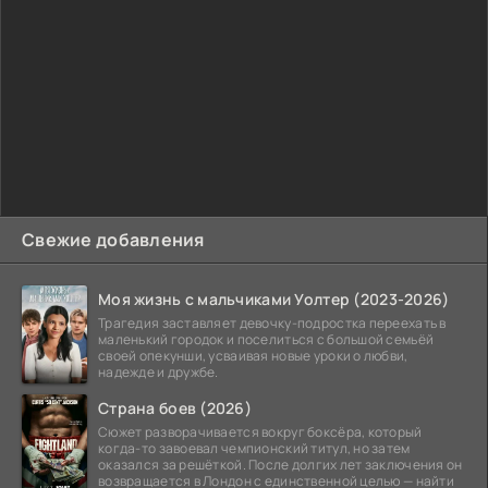
Свежие добавления
Моя жизнь с мальчиками Уолтер (2023-2026)
Трагедия заставляет девочку-подростка переехать в
маленький городок и поселиться с большой семьёй
своей опекунши, усваивая новые уроки о любви,
надежде и дружбе.
Страна боев (2026)
Сюжет разворачивается вокруг боксёра, который
когда-то завоевал чемпионский титул, но затем
оказался за решёткой. После долгих лет заключения он
возвращается в Лондон с единственной целью — найти