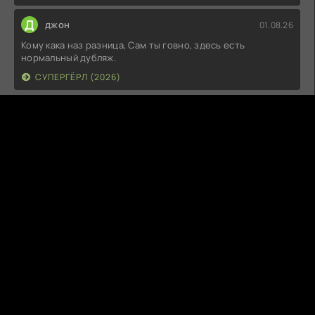
Д
джон
01.08.26
Кому кака наз разница, Сам ты говно, здесь есть
нормальный дубляж.
СУПЕРГЁРЛ (2026)