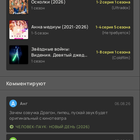
Осколки (2026)
1-2 серия 1 сезона
(Ultradox)
1 сезон
Анна медиум (2021-2026)
1-4 серия 5 сезона
(Не требуется)
1-5 сезон
Звёздные войны:
1-8 серия 1 сезона
Видения. Девятый джедай
(Coldfilm)
(2026)
1 сезон
Комментируют
А
Анг
06.08.26
Зачем озвучка Драгон, пипец, пускай звук будет
оригинальный с кинотеатра
ЧЕЛОВЕК-ПАУК: НОВЫЙ ДЕНЬ (2026)