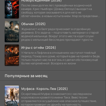
Новорождённый (2026)
После семи долгих лет, проведённых в одиночной
камере, Крис Ньюборн (Дэвид Оелоуо) выходит на
свободу, которая оказывается для него не
облегчением, а новым испытанием. Мир за пределами
тюремных стен
Обычаи (2025)
Журналист из Белграда приезжает в отдалённую
деревню. Его задача — подготовить материал о старой
водяной мельнице. Вокруг этого места ходят слухи:
рядом с мельницей бесследно пропадают туристы.
Игры с огнём (2026)
У Натали и Лафлина в отношениях наступил тяжёлый
период. Пожар в их доме, который едва не привёл к беде,
только подлил масла в огонь и сделал обстановку ещё
более напряжённой. Вскоре в их жизни
Популярные за месяц
Муфаса: Король Лев (2025)
Осиротевший Муфаса знакомится с наследником
королевских кровей по имени Така. Вместе они
отправляются в судьбоносное опасное путешествие,
которое проверит их дружбу на прочность.