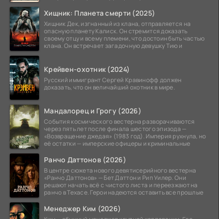
Хищник: Планета смерти (2025)
Хищник Дек, изгнанный из клана, отправляется на
опасную планету Калиск. Он стремится доказать
своему отцу и всему племени, что достоин быть частью
клана. Он встречает загадочную девушку Тию и
Крейвен-охотник (2024)
Русский иммигрант Сергей Кравинофф должен
доказать, что он величайший охотник в мире.
Мандалорец и Грогу (2026)
События космического вестерна разворачиваются
через пять лет после финала шестого эпизода —
«Возвращение джедая» (1983 год). Империя рухнула, но
её остатки — имперские офицеры и криминальные
Ранчо Даттонов (2026)
В центре сюжета нового девятисерийного вестерна
«Ранчо Даттонов» — Бет Даттон и Рип Уилер. Они
решают начать всё с чистого листа и переезжают на
ранчо в Техасе. Герои надеются оставить все прошлые
Менеджер Ким (2026)