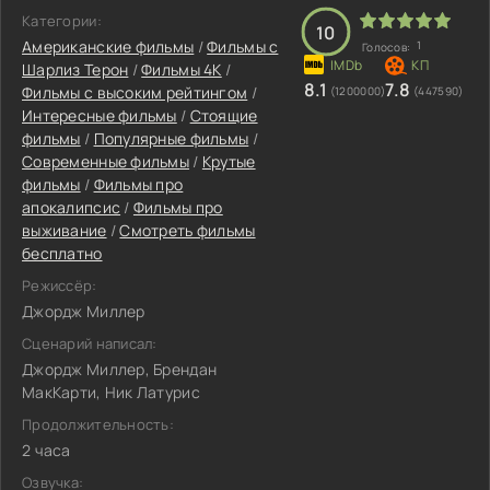
Категории:
10
Американские фильмы
/
Фильмы c
1
Голосов:
Шарлиз Терон
/
Фильмы 4K
/
8.1
7.8
Фильмы с высоким рейтингом
/
(1200000)
(447590)
Интересные фильмы
/
Стоящие
фильмы
/
Популярные фильмы
/
Современные фильмы
/
Крутые
фильмы
/
Фильмы про
апокалипсис
/
Фильмы про
выживание
/
Смотреть фильмы
бесплатно
Режиссёр:
Джордж Миллер
Сценарий написал:
Джордж Миллер, Брендан
МакКарти, Ник Латурис
Продолжительность:
2 часа
Озвучка: