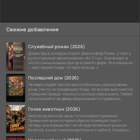
Свежие добавления
Служебный роман (2026)
Джеки Круз, которую играет Дженнифер Лопес, стоит у
руля огромной авиакомпании «Air Cruz». Она входит в
число самых мощных фигур в своей сфере. Эта женщина
— настоящий лидер: острая на язык, с
Последний дом (2026)
Четверо людей просыпаются обычным утром в своем
доме. Ничто не предвещает беды. Но вскоре выясняется
страшная правда: покинуть жилище невозможно. Любая
попытка выйти за дверь оборачивается провалом.
Гонка животных (2026)
Мир погрузился во мрак тоталитарного режима.
Привычная всем лотерея обрела зловещий смысл:
теперь она определяет не обладателей выигрышных
билетов, а участников смертельного забега. Каждому
номеру