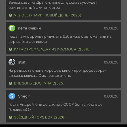
Зачем озвучка Драгон, пипец, пускай звук будет
оригинальный с кинотеатра
ЧЕЛОВЕК-ПАУК: НОВЫЙ ДЕНЬ (2026)
П
петя хуякин
05.08.26
нада такую хрень придумать бабы уже с автоматами на
верталёте детишьки
КАТАСТРОФА. УДАР ИЗ КОСМОСА (2026)
staf
05.08.26
На редкость очень хорошее кино - про профессора-
выживальщика... Смотрится очень
ВНЕ ЗОНЫ ДОСТУПА (2025)
S
Snegir
03.08.26
Гость Андрей, они до сих пор СССР боятся больше
Годзиллы)))
ЗВЁЗДНЫЙ ГОРОДОК (2026)