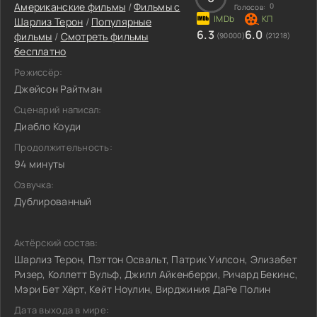
Американские фильмы
/
Фильмы c
0
Голосов:
Шарлиз Терон
/
Популярные
6.3
6.0
фильмы
/
Смотреть фильмы
(90000)
(21218)
бесплатно
Режиссёр:
Джейсон Райтман
Сценарий написал:
Диабло Коуди
Продолжительность:
94 минуты
Озвучка:
Дублированный
Актёрский состав:
Шарлиз Терон, Пэттон Освальт, Патрик Уилсон, Элизабет
Ризер, Коллетт Вульф, Джилл Айкенберри, Ричард Бекинс,
Мэри Бет Хёрт, Кейт Ноулин, Вирджиния ДаРе Полин
Дата выхода в мире: