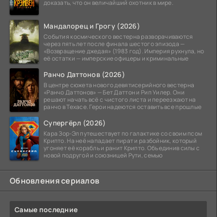
доказать, что он величайший охотник в мире.
Мандалорец и Грогу (2026)
События космического вестерна разворачиваются
через пять лет после финала шестого эпизода —
«Возвращение джедая» (1983 год). Империя рухнула, но
её остатки — имперские офицеры и криминальные
Ранчо Даттонов (2026)
В центре сюжета нового девятисерийного вестерна
«Ранчо Даттонов» — Бет Даттон и Рип Уилер. Они
решают начать всё с чистого листа и переезжают на
ранчо в Техасе. Герои надеются оставить все прошлые
Супергёрл (2026)
Кара Зор-Эл путешествует по галактике со своим псом
Крипто. На неё нападает пират и разбойник, который
угоняет её корабль и ранит Крипто. Объединив силы с
новой подругой и союзницей Рути, семью
Обновления сериалов
Самые последние