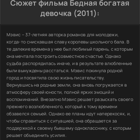
Сюжет фильма Бедная богатая
девочка (2011):
Мэвис – 37-летняя авторка романов для молодежи,
когда-то снискавшая славу королевы школьного бала. В
те далекие времена у нее был любимый парень, с которым
она мечтала построить совместное счастье. Однако
судьба распорядилась иначе, и в результате влюбленные
были вынуждены расстаться. Мэвис покинула родной
город и посвятила свою жизнь писательству.
Вернувшись на родные земли, она вновь погружается в
атмосферу своей юности, полной ярких эмоций и
воспоминаний. Внезапно Мэвис решает разыскать своего
прежнего возлюбленного, который к тому времени
обзавелся семьей. Однако ее планы идут наперекосяк, и,
чтобы справиться с ситуацией, она обращается за
поддержкой к своему бывшему однокласснику, с которым
решает объединить усилия.