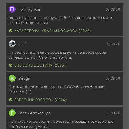
П
петя хуякин
05.08.26
нада такую хрень придумать бабы уже с автоматами на
верталёте детишьки
КАТАСТРОФА. УДАР ИЗ КОСМОСА (2026)
staf
05.08.26
На редкость очень хорошее кино - про профессора-
выживальщика... Смотрится очень
ВНЕ ЗОНЫ ДОСТУПА (2025)
S
Snegir
03.08.26
Гость Андрей, они до сих пор СССР боятся больше
Годзиллы)))
ЗВЁЗДНЫЙ ГОРОДОК (2026)
Г
Гость Александр
01.08.26
При просмотре время пролетает незаметно. Наверное
так было и задумано...