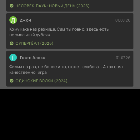
ЧЕЛОВЕК-ПАУК: НОВЫЙ ДЕНЬ (2026)
Д
джон
01.08.26
Кому кака наз разница, Сам ты говно, здесь есть
нормальный дубляж.
СУПЕРГЁРЛ (2026)
Г
Гость Алекс
31.07.26
Фильм на раз, не более и то, сюжет слабоват. А так снят
качественно, игра
ОДИНОКИЕ ВОЛКИ (2024)