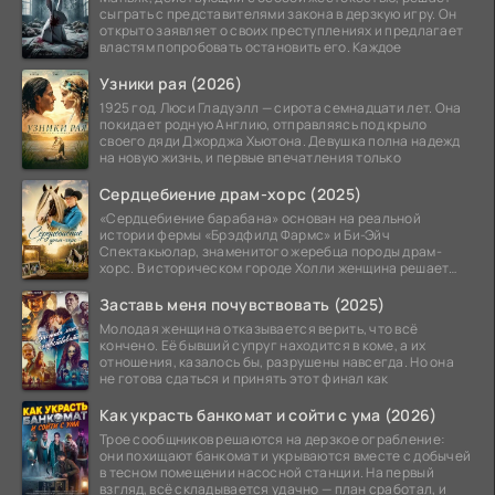
сыграть с представителями закона в дерзкую игру. Он
открыто заявляет о своих преступлениях и предлагает
властям попробовать остановить его. Каждое
Узники рая (2026)
1925 год. Люси Гладуэлл — сирота семнадцати лет. Она
покидает родную Англию, отправляясь под крыло
своего дяди Джорджа Хьютона. Девушка полна надежд
на новую жизнь, и первые впечатления только
Сердцебиение драм-хорс (2025)
«Сердцебиение барабана» основан на реальной
истории фермы «Брэдфилд Фармс» и Би-Эйч
Спектакьюлар, знаменитого жеребца породы драм-
хорс. В историческом городе Холли женщина решает
заняться разведением
Заставь меня почувствовать (2025)
Молодая женщина отказывается верить, что всё
кончено. Её бывший супруг находится в коме, а их
отношения, казалось бы, разрушены навсегда. Но она
не готова сдаться и принять этот финал как
Как украсть банкомат и сойти с ума (2026)
Трое сообщников решаются на дерзкое ограбление:
они похищают банкомат и укрываются вместе с добычей
в тесном помещении насосной станции. На первый
взгляд, всё складывается удачно — план сработал, и