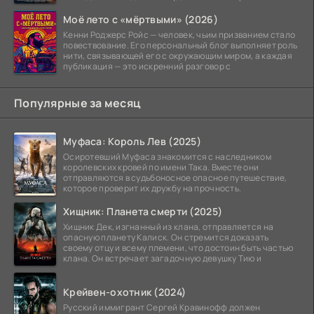
Моё лето с «мёртвыми» (2026)
Кенни Роджерс Ройс — человек, чьим призванием стало
повествование. Его персональный блог выполняет роль
нити, связывающей его с окружающим миром, а каждая
публикация — это искренний разговор с
Популярные за месяц
Муфаса: Король Лев (2025)
Осиротевший Муфаса знакомится с наследником
королевских кровей по имени Така. Вместе они
отправляются в судьбоносное опасное путешествие,
которое проверит их дружбу на прочность.
Хищник: Планета смерти (2025)
Хищник Дек, изгнанный из клана, отправляется на
опасную планету Калиск. Он стремится доказать
своему отцу и всему племени, что достоин быть частью
клана. Он встречает загадочную девушку Тию и
Крейвен-охотник (2024)
Русский иммигрант Сергей Кравинофф должен