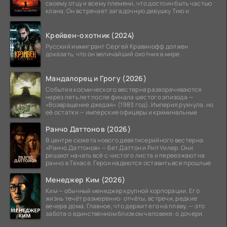
своему отцу и всему племени, что достоин быть частью
клана. Он встречает загадочную девушку Тию и
Крейвен-охотник (2024)
Русский иммигрант Сергей Кравинофф должен
доказать, что он величайший охотник в мире.
Мандалорец и Грогу (2026)
События космического вестерна разворачиваются
через пять лет после финала шестого эпизода —
«Возвращение джедая» (1983 год). Империя рухнула, но
её остатки — имперские офицеры и криминальные
Ранчо Даттонов (2026)
В центре сюжета нового девятисерийного вестерна
«Ранчо Даттонов» — Бет Даттон и Рип Уилер. Они
решают начать всё с чистого листа и переезжают на
ранчо в Техасе. Герои надеются оставить все прошлые
Менеджер Ким (2026)
Ким — обычный менеджер крупной корпорации. Его
жизнь течёт размеренно: отчёты, встречи, редкие
вечера дома. Главное, что держит его на плаву, — это
забота о единственном близком человеке, о дочери.