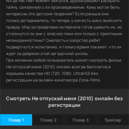
Когда настает момент выпуска, друзья решают раскрыть
тайну, связанную с их произведениями. Кому могли быть
интересны эти детские творения? Если раньше они
только догадывались, то теперь у них есть шанс выяснить
правду. Мир за пределами интерната готов удивить их, но
столкнутся ли они с опасностями или только с приятными
неожиданностями? Смелость и озорство ребят
подвергнутся испытанию, и только время покажет, что их
ждет за дверями этой загадочной школы.
При желании любой пользователь может смотреть фильм
Не отпускай меня (2010) онлайн всегда бесплатно в
хорошем качестве HD (720, 1080, UltraHD) без
регистрации на онлайн-кинотеатре Zona-Films.
Смотреть Не отпускай меня (2010) онлайн без
регистрации
Плеер 1
Плеер 2
Плеер 3
Трейлер