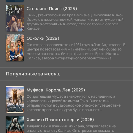
Стерлинг-Поинт (2026)
Энни Джейкобсон и её брат-близнец, выросшие в Нью-
Йорке с отцом-одиночкой, узнают, что их отчуждённый
дедушка оставил им в наследство остров на озере в
Канаде.
Осколки (2026)
Сюжет разворачивается в 1981 году в Лос-Анджелесе. В
центре повествования — 17-летний Брет, чей образ во
многом основан на биографии самого Брета Истона
Эллиса, автора литературного первоисточника.
Популярные за месяц
Муфаса: Король Лев (2025)
Осиротевший Муфаса знакомится с наследником
королевских кровей по имени Така. Вместе они
отправляются в судьбоносное опасное путешествие,
которое проверит их дружбу на прочность.
Хищник: Планета смерти (2025)
Хищник Дек, изгнанный из клана, отправляется на
опасную планету Калиск. Он стремится доказать