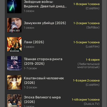
Звёздные войны:
1-8 серия 1 сезона
Видения. Девятый джедай
(Coldfilm)
(2026)
1 сезон
Замужняя убийца (2026)
1-2 серия 1 сезона
(SoftBox)
1 сезон
Лаки (2026)
1-5 серия 1 сезона
(LostFilm)
1 сезон
Тёмная сторона ринга
1-6 серия
(2019-2026)
(Любительский
многоголосый)
1-7 сезон
Каштановый человечек
1-6 серия 2 сезона
(2026)
(Coldfilm)
1-2 сезон
Эпоха Великого мира
1-48 серия 1 сезона
(2026)
(DubLik.TV)
1 сезон