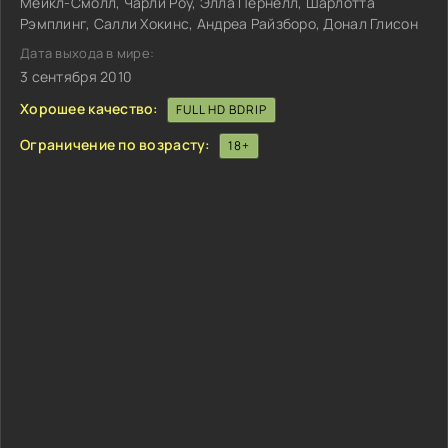
Мейкл-Смолл, Чарли Роу, Элла Пернелл, Шарлотта
Рэмплинг, Салли Хокинс, Андреа Райзборо, Донал Глисон
Дата выхода в мире:
3 сентября 2010
Хорошее качество:
FULL HD BDRIP
Ограничение по возрасту:
18+