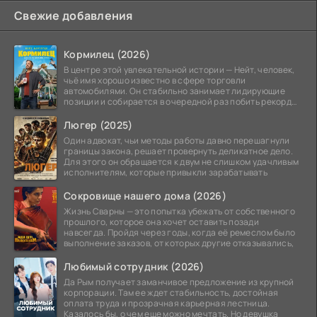
Свежие добавления
Кормилец (2026)
В центре этой увлекательной истории — Нейт, человек,
чьё имя хорошо известно в сфере торговли
автомобилями. Он стабильно занимает лидирующие
позиции и собирается в очередной раз побить рекорд
продаж,
Люгер (2025)
Один адвокат, чьи методы работы давно перешагнули
границы закона, решает провернуть деликатное дело.
Для этого он обращается к двум не слишком удачливым
исполнителям, которые привыкли зарабатывать
Сокровище нашего дома (2026)
Жизнь Сварны — это попытка убежать от собственного
прошлого, которое она хочет оставить позади
навсегда. Пройдя через годы, когда её ремеслом было
выполнение заказов, от которых другие отказывались,
Любимый сотрудник (2026)
Да Рым получает заманчивое предложение из крупной
корпорации. Там ее ждет стабильность, достойная
оплата труда и прозрачная карьерная лестница.
Казалось бы, о чем еще можно мечтать. Но девушка