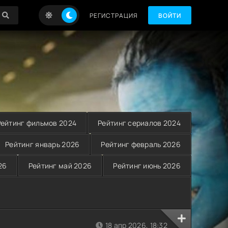
РЕГИСТРАЦИЯ
ВОЙТИ
Рейтинг фильмов 2024
Рейтинг сериалов 2024
Рейтинг январь 2026
Рейтинг февраль 2026
26
Рейтинг май 2026
Рейтинг июнь 2026
18 апр 2026, 18:32