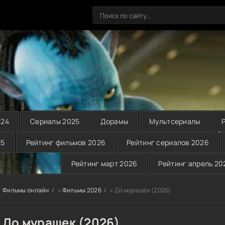
024
Сериалы 2025
Дорамы
Мультсериалы
25
Рейтинг фильмов 2026
Рейтинг сериалов 2026
Рейтинг март 2026
Рейтинг апрель 20
Фильмы онлайн
»
Фильмы 2026
» До мурашек (2026)
До мурашек (2026)