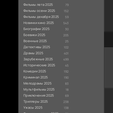
Фильмы лета 2025
79
Фильмы осени 2025
152
Фильмы декабря 2025
59
Новинки кино 2025
543
Биографии 2025
30
Боевики 2025
205
Военные 2025
25
Детективы 2025
102
Драмы 2025
401
Зарубежные 2025
499
Исторические 2025
45
Комедии 2025
192
Криминал 2025
190
Мелодрамы 2025
83
Мультфильмы 2025
18
Приключения 2025
69
Триллеры 2025
238
Ужасы 2025
138