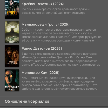
Крейвен-охотник (2024)
Русский иммигрант Сергей Кравинофф должен
доказать, что он величайший охотник в мире.
Мандалорец и Грогу (2026)
События космического вестерна разворачиваются
через пять лет после финала шестого эпизода —
«Возвращение джедая» (1983 год). Империя рухнула, но
её остатки — имперские офицеры и криминальные
Ранчо Даттонов (2026)
В центре сюжета нового девятисерийного вестерна
«Ранчо Даттонов» — Бет Даттон и Рип Уилер. Они
решают начать всё с чистого листа и переезжают на
ранчо в Техасе. Герои надеются оставить все прошлые
Менеджер Ким (2026)
Ким — обычный менеджер крупной корпорации. Его
жизнь течёт размеренно: отчёты, встречи, редкие
вечера дома. Главное, что держит его на плаву, — это
забота о единственном близком человеке, о дочери.
Обновления сериалов