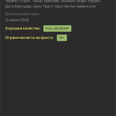
Теренс Стэмп, Томас Кречман, Коммон, Марк Уоррен,
Дато Бахтадзе, Крис Пратт, Константин Хабенский
Дата выхода в мире:
12 июня 2008
Хорошее качество:
FULL HD BDRIP
Ограничение по возрасту:
18+