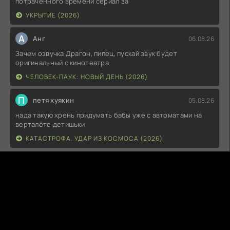
потраченного времени сериал за
УКРЫТИЕ (2026)
А
Анг
06.08.26
Зачем озвучка Драгон, пипец, пускай звук будет
оригинальный с кинотеатра
ЧЕЛОВЕК-ПАУК: НОВЫЙ ДЕНЬ (2026)
П
петя хуякин
05.08.26
нада такую хрень придумать бабы уже с автоматами на
верталёте детишьки
КАТАСТРОФА. УДАР ИЗ КОСМОСА (2026)