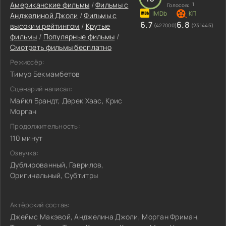
Американские фильмы
/
Фильмы с
1
Голосов:
Анджелиной Джоли
/
Фильмы с
6.7
6.8
высоким рейтингом
/
Крутые
(427000)
(231445)
фильмы
/
Популярные фильмы
/
Смотреть фильмы бесплатно
Режиссёр:
Тимур Бекмамбетов
Сценарий написал:
Майкл Брандт, Дерек Хаас, Крис
Морган
Продолжительность:
110 минут
Озвучка:
Дублированный, Гаврилов,
Оригинальный, Субтитры
Актёрский состав:
Джеймс Макэвой, Анджелина Джоли, Морган Фриман,