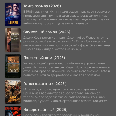
Точка взрыва (2026)
В 1986 году тихая Финляндия содрогнулась от громкого
происшествия: группа людей оказалась в заложниках.
Этот случай мгновенно приковал взгляды всей страны к
небольшому городу, где разворачивалась
Служебный роман (2026)
Джеки Круз, которую играет Дженнифер Лопес, стоит у
руля огромной авиакомпании «Air Cruz». Она входит в
число самых мощных фигур в своей сфере. Эта женщина
— настоящий лидер: острая на язык, с
Последний дом (2026)
Четверо людей просыпаются обычным утром в своем
доме. Ничто не предвещает беды. Но вскоре выясняется
страшная правда: покинуть жилище невозможно. Любая
попытка выйти за дверь оборачивается провалом.
Гонка животных (2026)
Мир погрузился во мрак тоталитарного режима.
Привычная всем лотерея обрела зловещий смысл:
теперь она определяет не обладателей выигрышных
билетов, а участников смертельного забега. Каждому
номеру
Новорождённый (2026)
После семи долгих лет, проведённых в одиночной