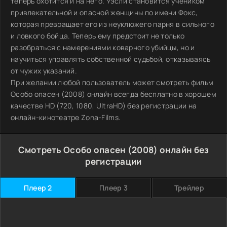
теперь охотится и на него. Уэсли становится учеником
привлекательной и опасной женщины по имени Фокс,
которая превращает его из неуклюжего парня в сильного
и ловкого бойца. Теперь ему предстоит не только
разобраться с намерениями коварного убийцы, но и
научиться управлять собственной судьбой, отказываясь
от чужих указаний.
При желании любой пользователь может смотреть фильм
Особо опасен (2008) онлайн всегда бесплатно в хорошем
качестве HD (720, 1080, UltraHD) без регистрации на
онлайн-кинотеатре Zona-Films.
Смотреть Особо опасен (2008) онлайн без
регистрации
Плеер 2
Плеер 3
Трейлер