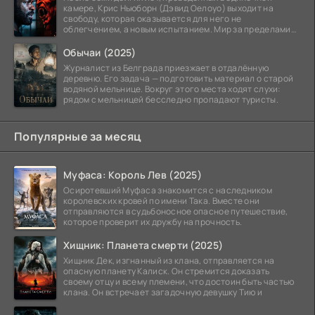
камере, Крис Ньюборн (Дэвид Оелоуо) выходит на
свободу, которая оказывается для него не
облегчением, а новым испытанием. Мир за пределами
тюремных стен
Обычаи (2025)
Журналист из Белграда приезжает в отдалённую
деревню. Его задача — подготовить материал о старой
водяной мельнице. Вокруг этого места ходят слухи:
рядом с мельницей бесследно пропадают туристы.
Популярные за месяц
Муфаса: Король Лев (2025)
Осиротевший Муфаса знакомится с наследником
королевских кровей по имени Така. Вместе они
отправляются в судьбоносное опасное путешествие,
которое проверит их дружбу на прочность.
Хищник: Планета смерти (2025)
Хищник Дек, изгнанный из клана, отправляется на
опасную планету Калиск. Он стремится доказать
своему отцу и всему племени, что достоин быть частью
клана. Он встречает загадочную девушку Тию и