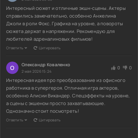
Интересный сюжет и отличные экшн-сцены. Актеры
справились замечательно, особенно Анжелина
Джоли в роли Фокс. Графика на уровне, а повороты
сюжета держат в напряжении. Рекомендую для
любителей адреналиновых фильмов!
Ответить
Цитировать
Олександр Коваленко
О
0
0
2 мая 2026 15:24
Интересная идея про преобразование из офисного
работника в супергероя. Отличная игра актеров,
особенно Алисии Викандер. Спецэффекты на уровне,
а сцены с экшеном просто захватывающие.
Однозначно стоит посмотреть!
Ответить
Цитировать