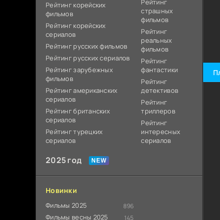
Рейтинг
Рейтинг корейских
страшных
фильмов
фильмов
Рейтинг корейских
Рейтинг
сериалов
реальных
Рейтинг русских фильмов
фильмов
Рейтинг русских сериалов
Рейтинг
Рейтинг зарубежных
фантастики
П
фильмов
Рейтинг
Рейтинг американских
детективов
сериалов
Рейтинг
Рейтинг британских
триллеров
сериалов
Рейтинг
Рейтинг турецких
интересных
сериалов
сериалов
2025 год
Новинки
Фильмы 2025
896
Фильмы весны 2025
145