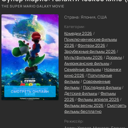
THE SUPER MARIO GALAXY MOVIE
Страна: Япония, США
Категории:
Комедии 2026
/
Приключенческие фильмы
2026
/
Фэнтези 2026
/
Зарубежные фильмы 2026
/
Мультфильмы 2026
/
Дорамы
/
Американские фильмы
/
Семейные фильмы
/
Новинки
кино 2026
/
Популярные
фильмы
/
Современные
фильмы
/
Последние фильмы
/
СМОТРЕТЬ ОНЛАЙН
Детские фильмы
/
Фильмы
2026
/
Фильмы апреля 2026
/
Фильмы весны 2026
/
Смотреть
фильмы бесплатно
Режиссёр:
Аарон Хорват, Михаэль Еленик,