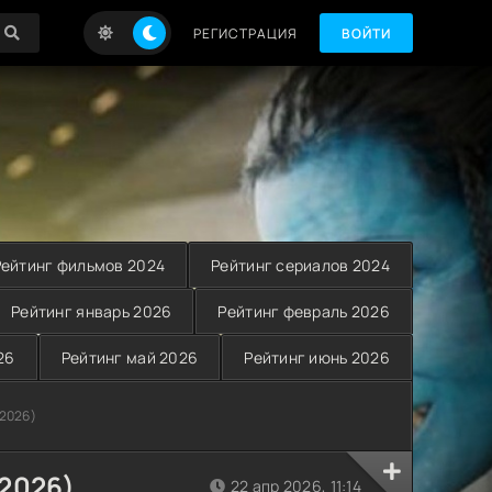
РЕГИСТРАЦИЯ
ВОЙТИ
Рейтинг фильмов 2024
Рейтинг сериалов 2024
Рейтинг январь 2026
Рейтинг февраль 2026
26
Рейтинг май 2026
Рейтинг июнь 2026
(2026)
(2026)
22 апр 2026, 11:14