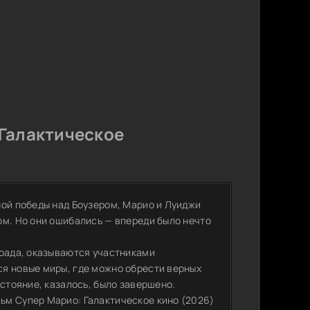
Галактическое
ной победы над Боузером, Марио и Луиджи
ом. Но они ошибались — впереди было нечто
Тоада, оказываются участниками
я новые миры, где можно обрести верных
остояние, казалось, было завершено.
ьм Супер Марио: Галактическое кино (2026)