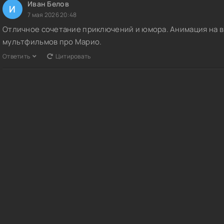
Иван Белов
И
7 мая 2026 20:48
Отличное сочетание приключений и юмора. Анимация на 
мультфильмов про Марио.
Ответить
Цитировать