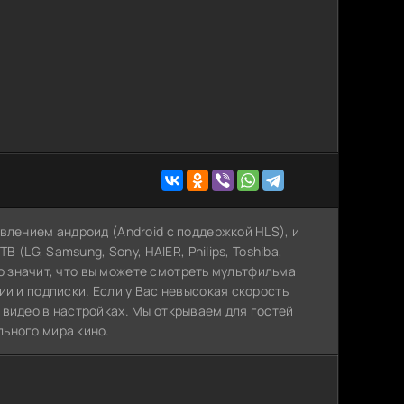
влением андроид (Android с поддержкой HLS), и
 (LG, Samsung, Sony, HAIER, Philips, Toshiba,
Это значит, что вы можете cмотреть мультфильма
ии и подписки. Если у Вас невысокая скорость
 видео в настройках. Мы открываем для гостей
ьного мира кино.