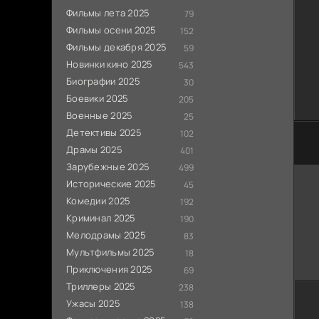
Фильмы лета 2025
79
Фильмы осени 2025
152
Фильмы декабря 2025
59
Новинки кино 2025
543
Биографии 2025
30
Боевики 2025
205
Военные 2025
25
Детективы 2025
102
Драмы 2025
401
Зарубежные 2025
499
Исторические 2025
45
Комедии 2025
192
Криминал 2025
190
Мелодрамы 2025
83
Мультфильмы 2025
18
Приключения 2025
69
Триллеры 2025
238
Ужасы 2025
138