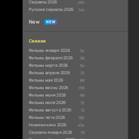
Сериалы 2026
464
Русские сериалы 2026
144
New
Свежее
Фильмы января 2026
34
Фильмы февраля 2026
38
Фильмы марта 2026
54
Фильмы апреля 2026
72
Фильмы мая 2026
89
Фильмы весны 2026
199
Фильмы июня 2026
99
Фильмы июля 2026
75
Фильмы августа 2026
13
Фильмы лета 2026
180
Новинки кино 2026
434
Сериалы января 2026
79