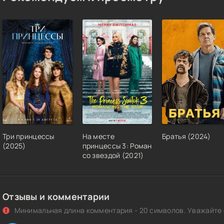
Три принцессы
На месте
Братья (2024)
(2025)
принцессы 3: Роман
со звездой (2021)
Отзывы и комментарии
Минимальная длина комментария - 20 символов. Уважайте с