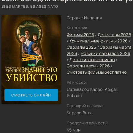
SI ES MARTES, ES ASESINATO
Страна: Испания
Категории:
Фильмы 2026
/
Детективы 2026
/
Криминальные фильмы 2026
/
Сериалы 2026
/
Сериалы марта
2026
/
Новинки сериалов 2026
/
Детективные сериалы
/
Сериалы весны 2026
/
Смотреть фильмы бесплатно
Режиссёр:
Сальвадор Калво, Abigail
СМОТРЕТЬ ОНЛАЙН
Schaaff
Сценарий написал:
Карлос Вила
Продолжительность:
45 мин