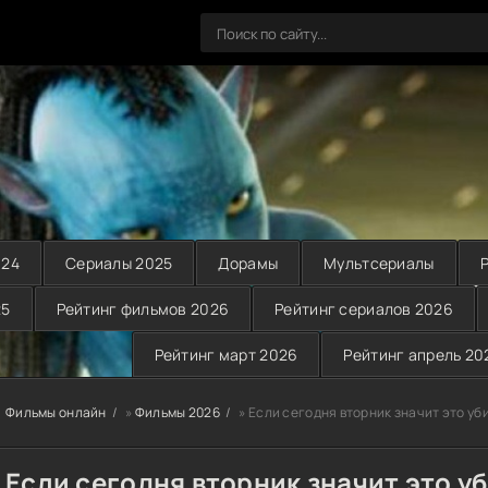
024
Сериалы 2025
Дорамы
Мультсериалы
25
Рейтинг фильмов 2026
Рейтинг сериалов 2026
Рейтинг март 2026
Рейтинг апрель 20
Фильмы онлайн
»
Фильмы 2026
» Если сегодня вторник значит это уб
Если сегодня вторник значит это у