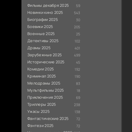
Фильмы декабря 2025
59
Новинки кино 2025
543
Биографии 2025
30
Боевики 2025
205
Военные 2025
25
Детективы 2025
102
Драмы 2025
401
Зарубежные 2025
499
Исторические 2025
45
Комедии 2025
192
Криминал 2025
190
Мелодрамы 2025
83
Мультфильмы 2025
18
Приключения 2025
69
Триллеры 2025
238
Ужасы 2025
138
Фантастические 2025
72
Фэнтези 2025
72