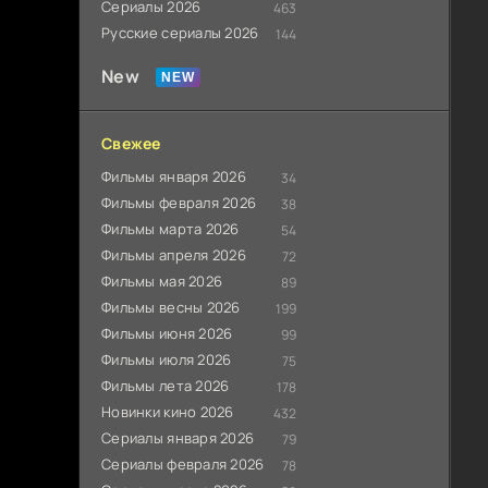
Сериалы 2026
463
Русские сериалы 2026
144
New
Свежее
Фильмы января 2026
34
Фильмы февраля 2026
38
Фильмы марта 2026
54
Фильмы апреля 2026
72
Фильмы мая 2026
89
Фильмы весны 2026
199
Фильмы июня 2026
99
Фильмы июля 2026
75
Фильмы лета 2026
178
Новинки кино 2026
432
Сериалы января 2026
79
Сериалы февраля 2026
78