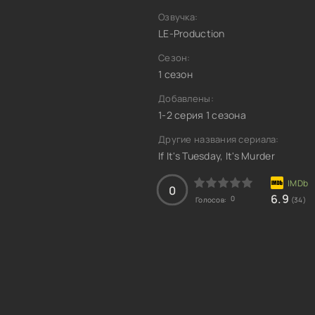
Озвучка:
LE-Production
Сезон:
1 сезон
Добавлены:
1-2 серия 1 сезона
Другие названия сериала:
If It's Tuesday, It's Murder
0
6.9
0
Голосов:
(34)