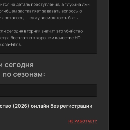
ится не деталь преступления, а глубина лжи,
погибшем заставляет задавать вопросы о
них осталось, — саму возможность быть
ли сегодня вторник значит это убийство
всегда бесплатно в хорошем качестве HD
Zona-Films.
и сегодня
 по сезонам:
ство (2026) онлайн без регистрации
НЕ РАБОТАЕТ?