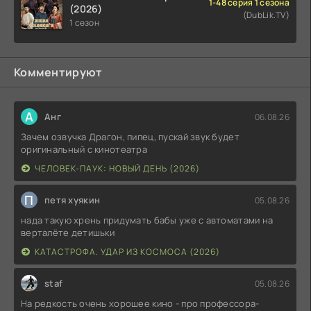
1-48 серия 1 сезона
(2026)
(DubLik.TV)
1 сезон
Комментируют
А
Анг
06.08.26
Зачем озвучка Драгон, пипец, пускай звук будет
оригинальный с кинотеатра
ЧЕЛОВЕК-ПАУК: НОВЫЙ ДЕНЬ (2026)
П
петя хуякин
05.08.26
нада такую хрень придумать бабы уже с автоматами на
верталёте детишьки
КАТАСТРОФА. УДАР ИЗ КОСМОСА (2026)
staf
05.08.26
На редкость очень хорошее кино - про профессора-