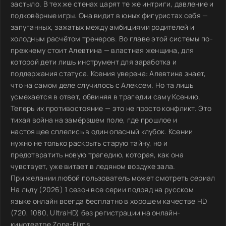
застыло. В тех же стенах царят те же интриги, давление и
подковёрные игры. Она видит в юных фигуристах себя —
запуганных, зажатых между амбициями родителей и
холодным расчётом тренеров. Во главе этой системы по-
прежнему стоит Алевтина — властная женщина, для
которой дети лишь инструмент для заработка и
поддержания статуса. Ксения уверена: Алевтина знает,
что на самом деле случилось с Алексем. Но та лишь
усмехается в ответ, обвиняя в трагедии саму Ксению.
Теперь их противостояние — это не просто конфликт. Это
тихая война на замёрзшем поле, где прошлое и
настоящее сплелись в один опасный клубок. Ксении
нужно не только раскрыть старую тайну, но и
предотвратить новую трагедию, которая, как она
чувствует, уже витает в ледяном воздухе зала.
При желании любой пользователь может смотреть сериал
На льду (2026) 1 сезон все серии подряд на русском
языке онлайн всегда бесплатно в хорошем качестве HD
(720, 1080, UltraHD) без регистрации на онлайн-
кинотеатре Zona-Films.