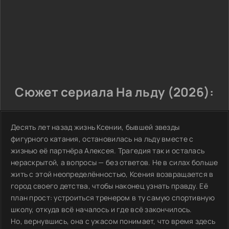
Сюжет сериала На льду (2026):
Десять лет назад жизнь Ксении, бывшей звезды
фигурного катания, остановилась на льду вместе с
жизнью её партнёра Алексея. Трагедия так и осталась
нераскрытой, а вопросы — без ответов. Не в силах больше
жить с этой неопределённостью, Ксения возвращается в
город своего детства, чтобы наконец узнать правду. Её
план прост: устроиться тренером в ту самую спортивную
школу, откуда всё началось и где всё закончилось.
Но, вернувшись, она с ужасом понимает, что время здесь