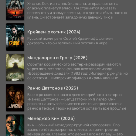
Хищник Дек, изгнанный из клана, отправляется на
опасную планету Калиск. Он стремится доказать
своему отцу и всему племени, что достоин быть частью
клана. Он встречает загадочную девушку Тию и
Крейвен-охотник (2024)
Русский иммигрант Сергей Кравинофф должен
доказать, что он величайший охотник в мире.
Мандалорец и Грогу (2026)
События космического вестерна разворачиваются
через пять лет после финала шестого эпизода —
«Возвращение джедая» (1983 год). Империя рухнула, но
её остатки — имперские офицеры и криминальные
Ранчо Даттонов (2026)
В центре сюжета нового девятисерийного вестерна
«Ранчо Даттонов» — Бет Даттон и Рип Уилер. Они
решают начать всё с чистого листа и переезжают на
ранчо в Техасе. Герои надеются оставить все прошлые
Менеджер Ким (2026)
Ким — обычный менеджер крупной корпорации. Его
жизнь течёт размеренно: отчёты, встречи, редкие
вечера дома. Главное, что держит его на плаву, — это