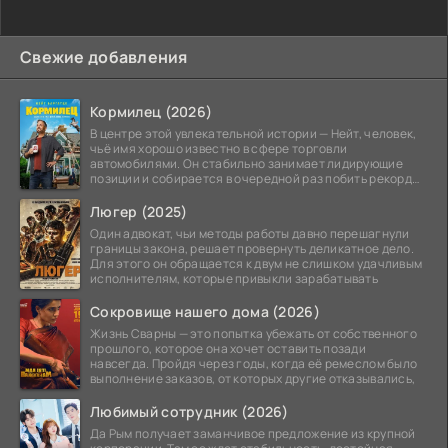
Свежие добавления
Кормилец (2026)
В центре этой увлекательной истории — Нейт, человек,
чьё имя хорошо известно в сфере торговли
автомобилями. Он стабильно занимает лидирующие
позиции и собирается в очередной раз побить рекорд
продаж,
Люгер (2025)
Один адвокат, чьи методы работы давно перешагнули
границы закона, решает провернуть деликатное дело.
Для этого он обращается к двум не слишком удачливым
исполнителям, которые привыкли зарабатывать
Сокровище нашего дома (2026)
Жизнь Сварны — это попытка убежать от собственного
прошлого, которое она хочет оставить позади
навсегда. Пройдя через годы, когда её ремеслом было
выполнение заказов, от которых другие отказывались,
Любимый сотрудник (2026)
Да Рым получает заманчивое предложение из крупной