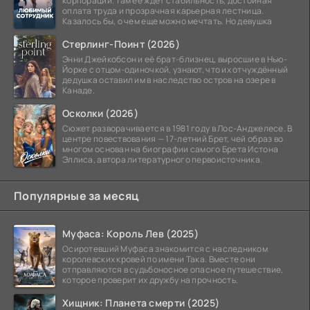
корпорации. Там ее ждет стабильность, достойная
оплата труда и прозрачная карьерная лестница.
Казалось бы, о чем еще можно мечтать. Но девушка
Стерлинг-Поинт (2026)
Энни Джейкобсон и её брат-близнец, выросшие в Нью-
Йорке с отцом-одиночкой, узнают, что их отчуждённый
дедушка оставил им в наследство остров на озере в
Канаде.
Осколки (2026)
Сюжет разворачивается в 1981 году в Лос-Анджелесе. В
центре повествования — 17-летний Брет, чей образ во
многом основан на биографии самого Брета Истона
Эллиса, автора литературного первоисточника.
Популярные за месяц
Муфаса: Король Лев (2025)
Осиротевший Муфаса знакомится с наследником
королевских кровей по имени Така. Вместе они
отправляются в судьбоносное опасное путешествие,
которое проверит их дружбу на прочность.
Хищник: Планета смерти (2025)