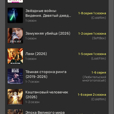
Звёздные войны:
1-8 серия 1 сезона
Видения. Девятый джедай
(Coldfilm)
(2026)
1 сезон
Замужняя убийца (2026)
1-2 серия 1 сезона
(SoftBox)
1 сезон
Лаки (2026)
1-5 серия 1 сезона
(LostFilm)
1 сезон
Тёмная сторона ринга
1-6 серия
(2019-2026)
(Любительский
многоголосый)
1-7 сезон
Каштановый человечек
1-6 серия 2 сезона
(2026)
(Coldfilm)
1-2 сезон
Эпоха Великого мира