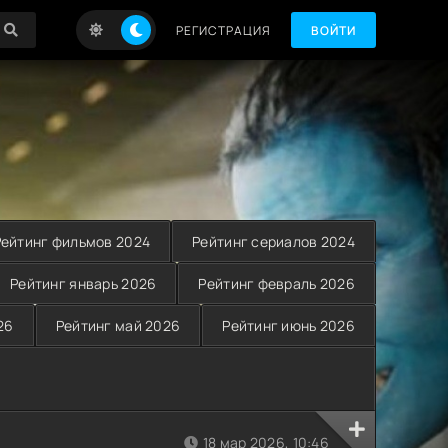
РЕГИСТРАЦИЯ
ВОЙТИ
Рейтинг фильмов 2024
Рейтинг сериалов 2024
Рейтинг январь 2026
Рейтинг февраль 2026
26
Рейтинг май 2026
Рейтинг июнь 2026
18 мар 2026, 10:46