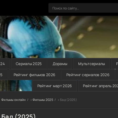
024
Сериалы 2025
Дорамы
Мультсериалы
25
Рейтинг фильмов 2026
Рейтинг сериалов 2026
Рейтинг март 2026
Рейтинг апрель 20
Фильмы онлайн
»
Фильмы 2025
» Бад (2025)
Бад (2025)