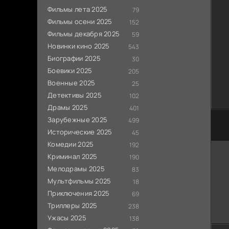
Фильмы лета 2025
79
Фильмы осени 2025
152
Фильмы декабря 2025
59
Новинки кино 2025
543
Биографии 2025
30
Боевики 2025
205
Военные 2025
25
Детективы 2025
102
Драмы 2025
401
Зарубежные 2025
499
Исторические 2025
45
Комедии 2025
192
Криминал 2025
190
Мелодрамы 2025
83
Мультфильмы 2025
18
Приключения 2025
69
Триллеры 2025
238
Ужасы 2025
138