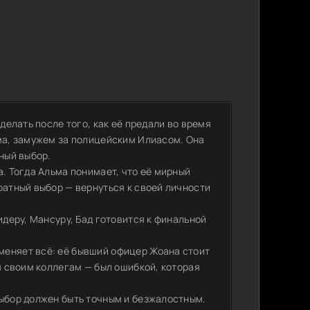
делать после того, как её предали во время
ьма, замужем за полицейским Илиасом. Она
ный выбор.
а. Тогда Альма понимает, что её мирный
ратный выбор — вернуться к своей личности
идеру, Мансуру, Бад готовится к финальной
меняет всё: её бывший офицер Жоана стоит
ся своим коллегам — был ошибкой, которая
выбор должен быть точным и безжалостным.