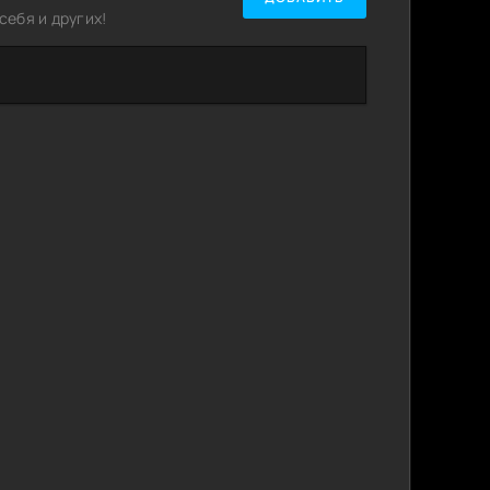
ебя и других!