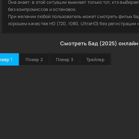
Она знает: в этой ситуации выживет только тот, кто выбира
без компромиссов и остановок.
При желании любой пользователь может смотреть фильм Бад
хорошем качестве HD (720, 1080, UltraHD) без регистрации 
Смотреть Бад (2025) онлайн
леер 1
Плеер 2
Плеер 3
Трейлер