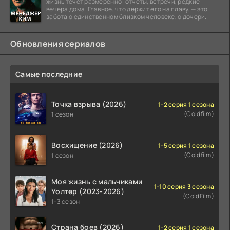
жизнь течёт размеренно: отчёты, встречи, редкие
вечера дома. Главное, что держит его на плаву, — это
забота о единственном близком человеке, о дочери.
Обновления сериалов
Самые последние
Точка взрыва (2026)
1-2 серия 1 сезона
(Coldfilm)
1 сезон
Восхищение (2026)
1-5 серия 1 сезона
(Coldfilm)
1 сезон
Моя жизнь с мальчиками
1-10 серия 3 сезона
Уолтер (2023-2026)
(ColdFilm)
1-3 сезон
Страна боев (2026)
1-2 серия 1 сезона