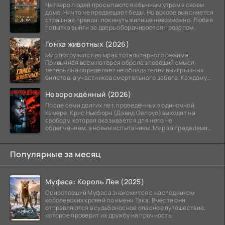
Четверо людей просыпаются обычным утром в своем
доме. Ничто не предвещает беды. Но вскоре выясняется
страшная правда: покинуть жилище невозможно. Любая
попытка выйти за дверь оборачивается провалом.
Гонка животных (2026)
Мир погрузился во мрак тоталитарного режима.
Привычная всем лотерея обрела зловещий смысл:
теперь она определяет не обладателей выигрышных
билетов, а участников смертельного забега. Каждому
номеру
Новорождённый (2026)
После семи долгих лет, проведённых в одиночной
камере, Крис Ньюборн (Дэвид Оелоуо) выходит на
свободу, которая оказывается для него не
облегчением, а новым испытанием. Мир за пределами
тюремных стен
Популярные за месяц
Муфаса: Король Лев (2025)
Осиротевший Муфаса знакомится с наследником
королевских кровей по имени Така. Вместе они
отправляются в судьбоносное опасное путешествие,
которое проверит их дружбу на прочность.