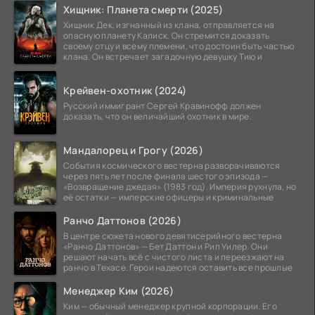
Хищник: Планета смерти (2025)
Хищник Дек, изгнанный из клана, отправляется на
опасную планету Калиск. Он стремится доказать
своему отцу и всему племени, что достоин быть частью
клана. Он встречает загадочную девушку Тию и
Крейвен-охотник (2024)
Русский иммигрант Сергей Кравинофф должен
доказать, что он величайший охотник в мире.
Мандалорец и Грогу (2026)
События космического вестерна разворачиваются
через пять лет после финала шестого эпизода —
«Возвращение джедая» (1983 год). Империя рухнула, но
её остатки — имперские офицеры и криминальные
Ранчо Даттонов (2026)
В центре сюжета нового девятисерийного вестерна
«Ранчо Даттонов» — Бет Даттон и Рип Уилер. Они
решают начать всё с чистого листа и переезжают на
ранчо в Техасе. Герои надеются оставить все прошлые
Менеджер Ким (2026)
Ким — обычный менеджер крупной корпорации. Его