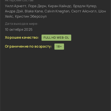
Актёрский состав:
Уилл Арнетт, Лора Дерн, Киран Хайндс, Брэдли Купер,
Андра Дэй, Blake Kane, Calvin Knegten, Скотт Айсногл, Шон
Хейс, Кристин Эберсоул
Дата выхода в мире:
10 октября 2025
Хорошее качество:
FULL HD WEB-DL
Ограничение по возрасту:
18+