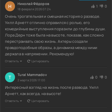
Николай Фёдоров
Н
1
0
18 февраля 2026 07:24
Очень трогательная и смешная история о разводе.
Уилл Арнетт отлично справился с ролью, его
комедийные выступления поразили до глубины души.
Лора Дерн тоже была на высоте, показав, как сложно
перестраивать свою жизнь. Актеры создали
правдоподобные образы, а динамика между ними
держала в напряжении. Рекомендую!
Ответить
Цитировать
Tural Mammadov
T
0
0
2 марта 2026 17:00
Интересный взгляд на жизнь после развода. Уилл
Арнетт, как всегда, на высоте!
Ответить
Цитировать