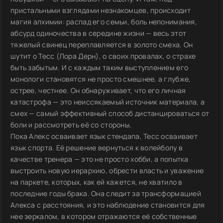
пристальными взглядами незнакомцев, происходит
магия алхимии: распад его семьи, боль непонимания,
абсурд одиночества в середине жизни — весь этот
тяжелый свинец переплавляется в золото смеха. Он
шутит о Тесс (Лора Дерн), о своих провалах, о страхе
быть забытым. И с каждым таким выступлением его
монологи становятся не просто смешнее, а глубже,
острее, честнее. Он обнаруживает, что его личная
катастрофа — это неиссякаемый источник материала, а
смех — самый эффективный способ дистанцироваться от
боли и рассмотреть её со стороны.
Пока Алекс осваивает язык стендапа, Тесс осваивает
язык спорта. Её решение вернуться к волейболу в
качестве тренера — это не просто хобби, а попытка
выстроить новую иерархию, обрести власть и уважение
на паркете, которых, как ей кажется, не хватило в
последние годы брака. Она следит за трансформацией
Алекса с расстояния, и это наблюдение становится для
нее зеркалом, в котором отражаются её собственные