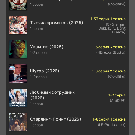
(Coldfilm)
1 сезон
1-33 серия 1 сезона
Тысяча ароматов (2026)
(Субтитры,
DubLik.TV, Light
1 сезон
Breeze)
Укрытие (2026)
1-6 серия 3 сезона
(HDrezka Studio)
1-3 сезон
Шугар (2026)
1-8 серия 2 сезона
(Coldfilm)
1-2 сезон
Любимый сотрудник
1-2 серия
(2026)
(AniDUB)
1 сезон
Стерлинг-Поинт (2026)
1-8 серия 1 сезона
(LE-Production)
1 сезон