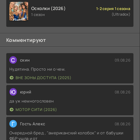
Осколки (2026)
1-2 серия 1 сезона
(Ultradox)
1 сезон
Комментируют
С
скин
09.08.26
Нудятина. Просто ни о чем.
ВНЕ ЗОНЫ ДОСТУПА (2025)
Ю
юрий
08.08.26
да уж немногословен
МОТОР СИТИ (2026)
Г
Гость Алекс
08.08.26
Очередной бред , "американский колобок" и от бабушки
ФБР ушла и от