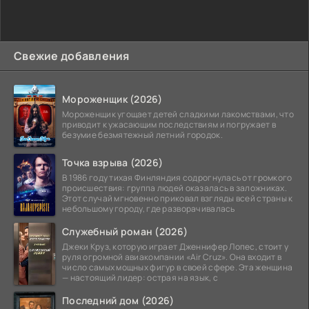
Свежие добавления
Мороженщик (2026)
Мороженщик угощает детей сладкими лакомствами, что
приводит к ужасающим последствиям и погружает в
безумие безмятежный летний городок.
Точка взрыва (2026)
В 1986 году тихая Финляндия содрогнулась от громкого
происшествия: группа людей оказалась в заложниках.
Этот случай мгновенно приковал взгляды всей страны к
небольшому городу, где разворачивалась
Служебный роман (2026)
Джеки Круз, которую играет Дженнифер Лопес, стоит у
руля огромной авиакомпании «Air Cruz». Она входит в
число самых мощных фигур в своей сфере. Эта женщина
— настоящий лидер: острая на язык, с
Последний дом (2026)