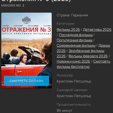
MIROIRS NO. 3
Страна: Германия
Категории:
Фильмы 2026
/
Детективы 2026
/
Последние фильмы
/
Популярные фильмы
/
Современные фильмы
/
Драмы
2026
/
Зарубежные фильмы
2026
/
Фильмы февраля 2026
/
Новинки кино 2026
/
Смотреть
фильмы бесплатно
Режиссёр:
СМОТРЕТЬ ОНЛАЙН
Кристиан Петцольд
Сценарий написал:
Кристиан Петцольд
Продолжительность:
86 минут