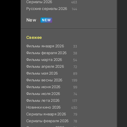
Сериалы 2026
463
Русские сериалы 2026
144
New
Свежее
Фильмы января 2026
33
Фильмы февраля 2026
38
Фильмы марта 2026
54
Фильмы апреля 2026
72
Фильмы мая 2026
89
Фильмы весны 2026
199
Фильмы июня 2026
99
Фильмы июля 2026
74
Фильмы лета 2026
177
Новинки кино 2026
430
Сериалы января 2026
79
Сериалы февраля 2026
78