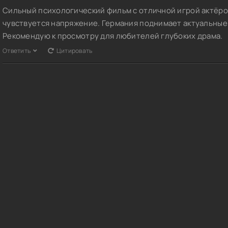
Сильный психологический фильм с отличной игрой актёро
чувствуется напряжение. Германия поднимает актуальные
Рекомендую к просмотру для любителей глубоких драма.
Ответить
Цитировать