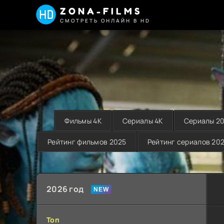
ZONA-FILMS
СМОТРЕТЬ ОНЛАЙН В HD
Фильмы 4K
Сериалы 4K
Сериалы 2
Рейтинг фильмов 2025
Рейтинг сериалов 20
2026 год
Топ