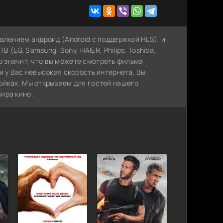
влением андроид (Android с поддержкой HLS), и
 (LG, Samsung, Sony, HAIER, Philips, Toshiba,
Это значит, что вы можете cмотреть фильма
и у Вас невысокая скорость интернета, Вы
ойках. Мы открываем для гостей нашего
ира кино.