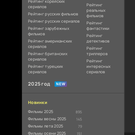
Рейтинг корейских
Рейтинг
сериалов
реальных
Рейтинг русских фильмов
фильмов
Рейтинг русских сериалов
Рейтинг
Рейтинг зарубежных
фантастики
фильмов
Рейтинг
Рейтинг американских
детективов
сериалов
Рейтинг
Рейтинг британских
триллеров
сериалов
Рейтинг
Рейтинг турецких
интересных
сериалов
сериалов
2025 год
Новинки
Фильмы 2025
895
Фильмы весны 2025
145
Фильмы лета 2025
79
Фильмы осени 2025
151