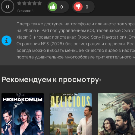
0
0
0
0
Голосов:
Плеер также доступен на телефоне и планшете под упра
на iPhone и iPad под управлением iOS, телевизоре СмартТВ
Xiaomi), игровых приставках (Xbox, Sony Playstation). 
Отражения № 3 (2026) без регистрации и подписки. Есл
всегда можно выбрать меньшее качество видео в настр
портала удивительное многообразие притягательного м
Рекомендуем к просмотру: