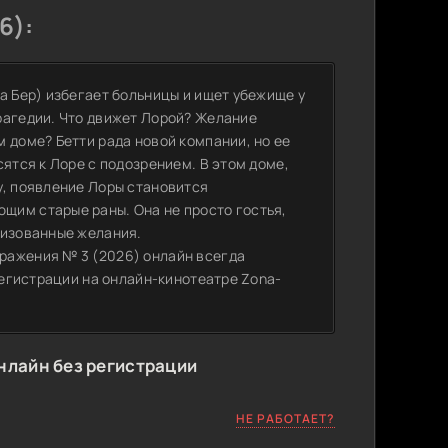
6):
а Бер) избегает больницы и ищет убежище у
рагедии. Что движет Лорой? Желание
 доме? Бетти рада новой компании, но ее
сятся к Лоре с подозрением. В этом доме,
у, появление Лоры становится
щим старые раны. Она не просто гостья,
лизованные желания.
ражения № 3 (2026) онлайн всегда
 регистрации на онлайн-кинотеатре Zona-
нлайн без регистрации
НЕ РАБОТАЕТ?