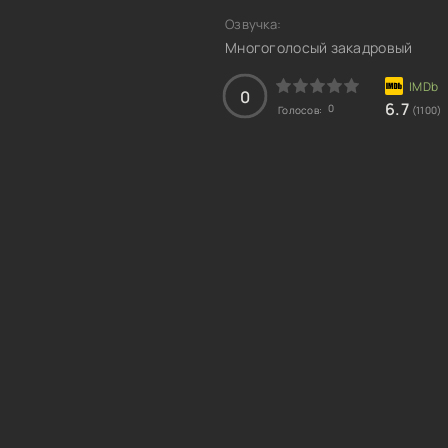
Озвучка:
Многоголосый закадровый
0
6.7
0
Голосов:
(1100)