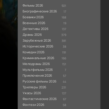
Фильмы 2026
921
Биографические 2026
17
Боевики 2026
168
Военные 2026
19
Детективы 2026
137
Драмы 2026
379
Зарубежные 2026
381
Исторические 2026
38
Комедии 2026
191
Криминальные 2026
166
Мелодрамы 2026
151
Мультфильмы 2026
7
Приключения 2026
57
Русские фильмы 2026
44
Триллеры 2026
231
Ужасы 2026
137
Фантастические 2026
67
Фэнтези 2026
58