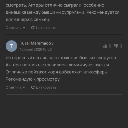
смотреть. Актеры отлично сыграли, особенно
динамика между бывшими супругами. Рекомендуется
для вечера с семьей.
Ответить
Цитировать
Tural Mammadov
T
0
0
10 июня 2026 10:00
Интересный взгляд на отношения бывших супругов.
Актёры неплохо справились, химия чувствуется.
Отличные пейзажи моря добавляют атмосферы.
Рекомендую к просмотру.
Ответить
Цитировать