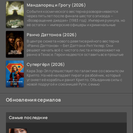
Мандалорец и Грогу (2026)
События космического вестерна разворачиваются
через пять лет после финала шестого эпизода —
«Возвращение джедая» (1983 год). Империя рухнула, но
её остатки — имперские офицеры и криминальные
Ранчо Даттонов (2026)
В центре сюжета нового девятисерийного вестерна
«Ранчо Даттонов» — Бет Даттон и Рип Уилер. Они
решают начать всё с чистого листа и переезжают на
ранчо в Техасе. Герои надеются оставить все прошлые
Супергёрл (2026)
Кара Зор-Эл путешествует по галактике со своим псом
Крипто. На неё нападает пират и разбойник, который
угоняет её корабль и ранит Крипто. Объединив силы с
новой подругой и союзницей Рути, семью
Обновления сериалов
Самые последние