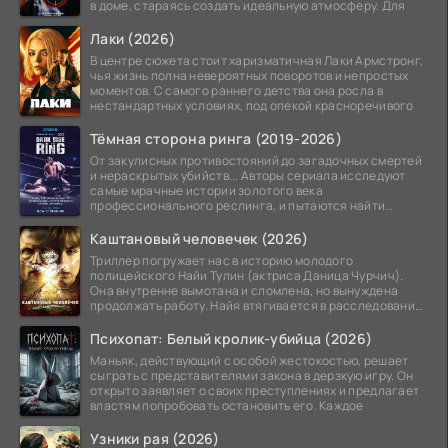
в доме, стараясь создать идеальную атмосферу. Для
Лаки (2026)
В центре сюжета стоит харизматичная Лаки Армстронг,
чья жизнь полна невероятных поворотов и непростых
моментов. С самого раннего детства она росла в
нестандартных условиях, под опекой красноречивого
Тёмная сторона ринга (2019-2026)
От закулисных противостояний до загадочных смертей
и нераскрытых убийств... Авторы сериала исследуют
самые мрачные истории золотого века
профессионального реслинга, и пытаются найти
правду на стыке
Каштановый человечек (2026)
Триллер погружает нас в историю молодого
полицейского Найи Тулин (актриса Даница Чурчич).
Она внутренне вымотана и сломлена, но вынуждена
продолжать работу. Найя втягивается в расследование
жуткого
Психопат: Белый кролик-убийца (2026)
Маньяк, действующий с особой жестокостью, решает
сыграть с представителями закона в дерзкую игру. Он
открыто заявляет о своих преступлениях и предлагает
властям попробовать остановить его. Каждое
Узники рая (2026)