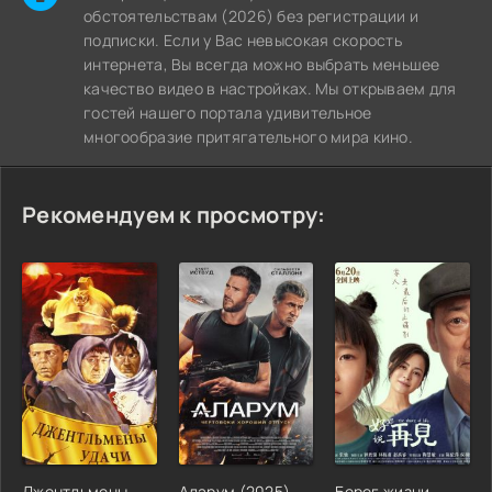
обстоятельствам (2026) без регистрации и
подписки. Если у Вас невысокая скорость
интернета, Вы всегда можно выбрать меньшее
качество видео в настройках. Мы открываем для
гостей нашего портала удивительное
многообразие притягательного мира кино.
Рекомендуем к просмотру:
Джентльмены
Аларум (2025)
Берег жизни