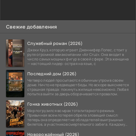
Свежие добавления
Служебный роман (2026)
Джеки Круз, которую играет Дженнифер Лопес, стоит у
руля огромной авиакомпании «Air Cruz». Она входит в
число самых мощных фигур в своей сфере. Эта женщина
— настоящий лидер: острая на язык, с
Последний дом (2026)
Четверо людей просыпаются обычным утром в своем
доме. Ничто не предвещает беды. Но вскоре выясняется
страшная правда: покинуть жилище невозможно. Любая
попытка выйти за дверь оборачивается провалом.
Гонка животных (2026)
Мир погрузился во мрак тоталитарного режима.
Привычная всем лотерея обрела зловещий смысл:
теперь она определяет не обладателей выигрышных
билетов, а участников смертельного забега. Каждому
номеру
Новорождённый (2026)