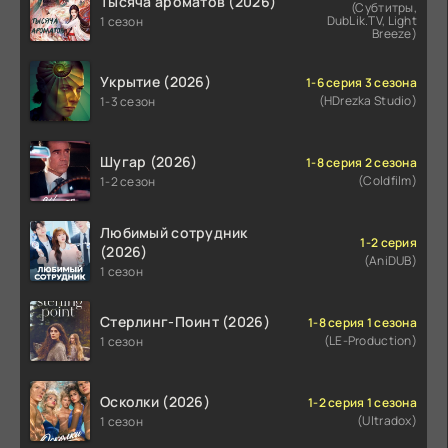
Тысяча ароматов (2026)
(Субтитры,
DubLik.TV, Light
1 сезон
Breeze)
Укрытие (2026)
1-6 серия 3 сезона
(HDrezka Studio)
1-3 сезон
Шугар (2026)
1-8 серия 2 сезона
(Coldfilm)
1-2 сезон
Любимый сотрудник
1-2 серия
(2026)
(AniDUB)
1 сезон
Стерлинг-Поинт (2026)
1-8 серия 1 сезона
(LE-Production)
1 сезон
Осколки (2026)
1-2 серия 1 сезона
(Ultradox)
1 сезон