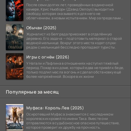
После семи долгих лет, проведённых в одиночной
камере, Крис Ньюборн (Дэвид Оелоуо) выходит на
свободу, которая оказывается для него не
облегчением, а новым испытанием. Мир за пределами
тюремных стен
Обычаи (2025)
Журналист из Белграда приезжает в отдалённую
деревню. Его задача — подготовить материал о старой
водяной мельнице. Вокруг этого места ходят слухи:
рядом с мельницей бесследно пропадают туристы.
Игры с огнём (2026)
У Натали и Лафлина в отношениях наступил тяжёлый
период. Пожар в их доме, который едва не привёл к беде,
только подлил масла в огонь и сделал обстановку ещё
более напряжённой. Вскоре в их жизни
Популярные за месяц
Муфаса: Король Лев (2025)
Осиротевший Муфаса знакомится с наследником
королевских кровей по имени Така. Вместе они
отправляются в судьбоносное опасное путешествие,
которое проверит их дружбу на прочность.