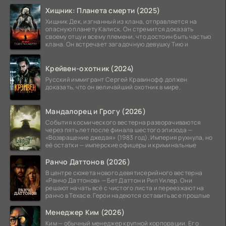
Хищник: Планета смерти (2025)
Хищник Дек, изгнанный из клана, отправляется на
опасную планету Калиск. Он стремится доказать
своему отцу и всему племени, что достоин быть частью
клана. Он встречает загадочную девушку Тию и
Крейвен-охотник (2024)
Русский иммигрант Сергей Кравинофф должен
доказать, что он величайший охотник в мире.
Мандалорец и Грогу (2026)
События космического вестерна разворачиваются
через пять лет после финала шестого эпизода —
«Возвращение джедая» (1983 год). Империя рухнула, но
её остатки — имперские офицеры и криминальные
Ранчо Даттонов (2026)
В центре сюжета нового девятисерийного вестерна
«Ранчо Даттонов» — Бет Даттон и Рип Уилер. Они
решают начать всё с чистого листа и переезжают на
ранчо в Техасе. Герои надеются оставить все прошлые
Менеджер Ким (2026)
Ким — обычный менеджер крупной корпорации. Его