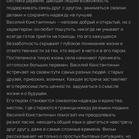
система деревни, дающая людям возможность
поддерживать связь друг с другом, заниматься своими
делами и сохранять надежду на лучшее.
Василий Константиныч – человек добрый и открытый, но с
характером: он любит пошутить, никогда не унывает и
всегда готов прийти на помощь. Но его кажущаяся
беззаботность скрывает глубокое понимание жизни и
ответственности за тех, кто верит в него и в его паром.
Постепенно в тихую жизнь села начинают проникать
отголоски больших перемен. Василий Константиныч
встречает на своем пути самых разных людей: старых
друзей, приезжих, военных. Каждая встреча заставляет
его переосмыслить ценности, задуматься о смысле
жизни и о будущем.
Его паром становится символом надежды и единства,
местом, где стираются границы между разными людьми.
Василий Константиныч помогает им преодолевать
разногласия, находить общий язык и двигаться навстречу
друг другу, даже в самые сложные времена. Фильм
рассказывает не только о простых бытовых ситуациях, но