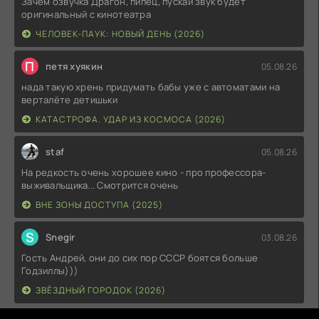
Зачем озвучка Драгон, пипец, пускай звук будет
оригинальный с кинотеатра
ЧЕЛОВЕК-ПАУК: НОВЫЙ ДЕНЬ (2026)
П
петя хуякин
05.08.26
нада такую хрень придумать бабы уже с автоматами на
верталёте детишьки
КАТАСТРОФА. УДАР ИЗ КОСМОСА (2026)
staf
05.08.26
На редкость очень хорошее кино - про профессора-
выживальщика... Смотрится очень
ВНЕ ЗОНЫ ДОСТУПА (2025)
S
Snegir
03.08.26
Гость Андрей, они до сих пор СССР боятся больше
Годзиллы)))
ЗВЁЗДНЫЙ ГОРОДОК (2026)