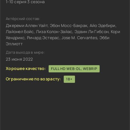
1-10 серия 3 сезона
Актёрский состав:
Джереми Аллен Уайт, Эбон Мосс-Бакрак, Айо Эдебири,
Лайонел Бойс, Лиза Колон-Зайас, Эдвин Ли Гибсон, Кори
Хендрикс, Ричард Эстерас, Jose M. Cervantes, Эбби
Эллиотт
Дата выхода в мире:
23 июня 2022
Хорошее качество:
FULL HD WEB-DL, WEBRIP
Ограничение по возрасту:
18+