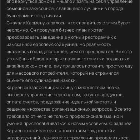
его вернуться домой в Чикаго и взять на себя управление
семейной закусочной, славящейся лучшими в городе
бургерами и сэндвичами.
Сначала Кармену казалось, что справиться с этим будет
несложно. Он продумал бизнес-план и хотел
преобразовать заведение в уютный ресторанчик с
изысканной европейской кухней. Но реальность
оказалась гораздо сложнее, чем он предполагал. Вместо
утончённых блюд, которые привык готовить и подавать в
дизайнерском стиле, ему пришлось готовить простую еду
для массового потребителя, который не стремился
оценить его кулинарные изыски.
Кармен оказался лицом к лицу с множеством новых
вызовов: управление персоналом, закупка продуктов,
оплата счетов, поддержание идеальной чистоты и
решение множества организационных вопросов. Все это
требовало от него не только профессионализма, но и
умения приспосабливаться к новым условиям. С задачей
Кармен сталкивается с множеством трудностей и
недоразумений, однако его стремление преодолеть все