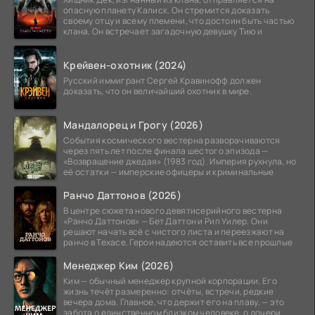
опасную планету Калиск. Он стремится доказать
своему отцу и всему племени, что достоин быть частью
клана. Он встречает загадочную девушку Тию и
Крейвен-охотник (2024)
Русский иммигрант Сергей Кравинофф должен
доказать, что он величайший охотник в мире.
Мандалорец и Грогу (2026)
События космического вестерна разворачиваются
через пять лет после финала шестого эпизода —
«Возвращение джедая» (1983 год). Империя рухнула, но
её остатки — имперские офицеры и криминальные
Ранчо Даттонов (2026)
В центре сюжета нового девятисерийного вестерна
«Ранчо Даттонов» — Бет Даттон и Рип Уилер. Они
решают начать всё с чистого листа и переезжают на
ранчо в Техасе. Герои надеются оставить все прошлые
Менеджер Ким (2026)
Ким — обычный менеджер крупной корпорации. Его
жизнь течёт размеренно: отчёты, встречи, редкие
вечера дома. Главное, что держит его на плаву, — это
забота о единственном близком человеке, о дочери.