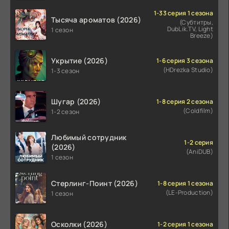
1-33 серия 1 сезона
Тысяча ароматов (2026)
(Субтитры,
DubLik.TV, Light
1 сезон
Breeze)
Укрытие (2026)
1-6 серия 3 сезона
(HDrezka Studio)
1-3 сезон
Шугар (2026)
1-8 серия 2 сезона
(Coldfilm)
1-2 сезон
Любимый сотрудник
1-2 серия
(2026)
(AniDUB)
1 сезон
Стерлинг-Поинт (2026)
1-8 серия 1 сезона
(LE-Production)
1 сезон
Осколки (2026)
1-2 серия 1 сезона