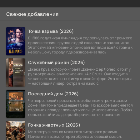
Свежие добавления
Точка взрыва (2026)
В 1986 году тихая Финляндия содрогнулась от громкого
происшествия: группа людей оказалась в заложниках.
Этот случай мгновенно приковал взгляды всей страны к
небольшому городу, где разворачивалась
Служебный роман (2026)
Джеки Круз, которую играет Дженнифер Лопес, стоит у
руля огромной авиакомпании «Air Cruz». Она входит в
число самых мощных фигур в своей сфере. Эта женщина
— настоящий лидер: острая на язык, с
Последний дом (2026)
Четверо людей просыпаются обычным утром в своем
доме. Ничто не предвещает беды. Но вскоре выясняется
страшная правда: покинуть жилище невозможно. Любая
попытка выйти за дверь оборачивается провалом.
Гонка животных (2026)
Мир погрузился во мрак тоталитарного режима.
Привычная всем лотерея обрела зловещий смысл: