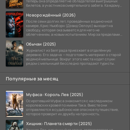
теперь она определяет не обладателей выигрышных
билетов, а участников смертельного забега. Каждому
номеру
Новорождённый (2026)
После семи долгих лет, проведённых в одиночной
камере, Крис Ньюборн (Дэвид Оелоуо) выходит на
свободу, которая оказывается для него не
облегчением, а новым испытанием. Мир за пределами
тюремных стен
Обычаи (2025)
Журналист из Белграда приезжает в отдалённую
деревню. Его задача — подготовить материал о старой
водяной мельнице. Вокруг этого места ходят слухи:
рядом с мельницей бесследно пропадают туристы.
Популярные за месяц
Муфаса: Король Лев (2025)
Осиротевший Муфаса знакомится с наследником
королевских кровей по имени Така. Вместе они
отправляются в судьбоносное опасное путешествие,
которое проверит их дружбу на прочность.
Хищник: Планета смерти (2025)
Хищник Дек, изгнанный из клана, отправляется на