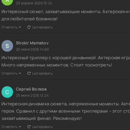
23 апреля 2026 15:24
Интересный сюжет, захватывающие моменты. Актерская иг
для любителей боевиков!
Ответить
Цитировать
Shokir Mamatov
S
22 июня 2026 14:00
Интересный триллер с хорошей динамикой. Актерская игра
Много напряженных моментов. Стоит посмотреть!
Ответить
Цитировать
Сергей Волков
С
25 июня 2026 13:24
Интересная динамика сюжета, напряженные моменты. Акте
героя. Сравнил с другими военными триллерами – этот с
захватывающий финал. Рекомендую!
Ответить
Цитировать