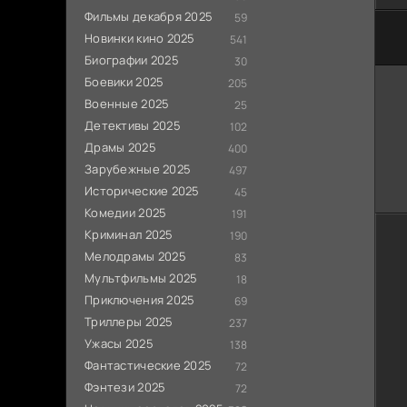
Фильмы декабря 2025
59
Новинки кино 2025
541
Биографии 2025
30
Боевики 2025
205
Военные 2025
25
Детективы 2025
102
Драмы 2025
400
Зарубежные 2025
497
Исторические 2025
45
Комедии 2025
191
Криминал 2025
190
Мелодрамы 2025
83
Мультфильмы 2025
18
Приключения 2025
69
Триллеры 2025
237
Ужасы 2025
138
Фантастические 2025
72
Фэнтези 2025
72