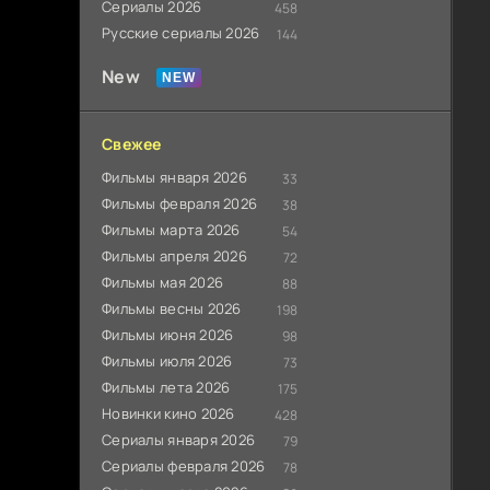
Сериалы 2026
458
Русские сериалы 2026
144
New
Свежее
Фильмы января 2026
33
Фильмы февраля 2026
38
Фильмы марта 2026
54
Фильмы апреля 2026
72
Фильмы мая 2026
88
Фильмы весны 2026
198
Фильмы июня 2026
98
Фильмы июля 2026
73
Фильмы лета 2026
175
Новинки кино 2026
428
Сериалы января 2026
79
Сериалы февраля 2026
78