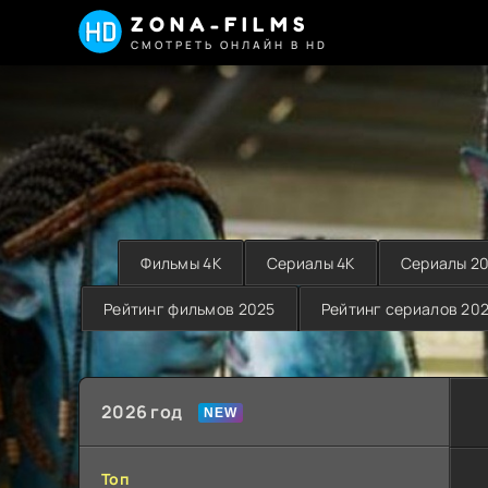
ZONA-FILMS
СМОТРЕТЬ ОНЛАЙН В HD
Фильмы 4K
Сериалы 4K
Сериалы 2
Рейтинг фильмов 2025
Рейтинг сериалов 20
2026 год
Топ