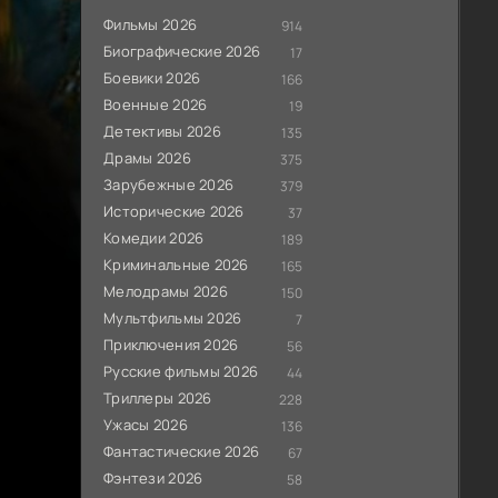
Фильмы 2026
914
Биографические 2026
17
Боевики 2026
166
Военные 2026
19
Детективы 2026
135
Драмы 2026
375
Зарубежные 2026
379
Исторические 2026
37
Комедии 2026
189
Криминальные 2026
165
Мелодрамы 2026
150
Мультфильмы 2026
7
Приключения 2026
56
Русские фильмы 2026
44
Триллеры 2026
228
Ужасы 2026
136
Фантастические 2026
67
Фэнтези 2026
58