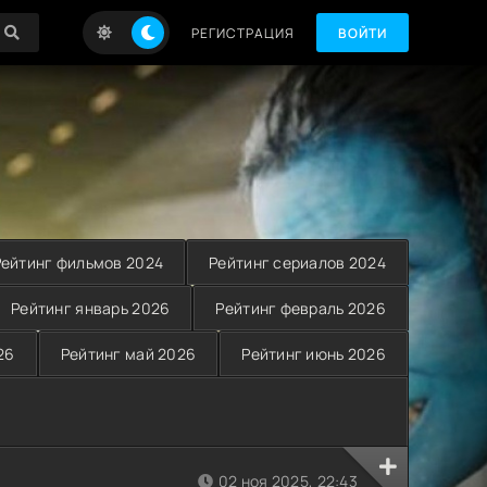
РЕГИСТРАЦИЯ
ВОЙТИ
Рейтинг фильмов 2024
Рейтинг сериалов 2024
Рейтинг январь 2026
Рейтинг февраль 2026
26
Рейтинг май 2026
Рейтинг июнь 2026
02 ноя 2025, 22:43