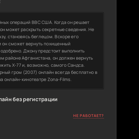
:
йных операций ВВС США. Когда он решает
о он может раскрыть секретные сведения. Не
зу, становясь беглецом. Вскоре его
и он сможет вернуть похищенный
 одобрено. Джону предстоит выполнить
ом районе Афганистана, он должен вернуть
жить Х-77 и, возможно, самого Сандса.
ный гром (2007) онлайн всегда бесплатно в
на онлайн-кинотеатре Zona-Films.
лайн без регистрации
НЕ РАБОТАЕТ?