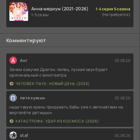
Анна медиум (2021-2026)
1-4 серия 5 сезона
(Не требуется)
1-5 сезон
Комментируют
А
Анг
06.08.26
Зачем озвучка Драгон, пипец, пускай звук будет
оригинальный с кинотеатра
ЧЕЛОВЕК-ПАУК: НОВЫЙ ДЕНЬ (2026)
П
петя хуякин
05.08.26
нада такую хрень придумать бабы уже с автоматами на
верталёте детишьки
КАТАСТРОФА. УДАР ИЗ КОСМОСА (2026)
staf
05.08.26