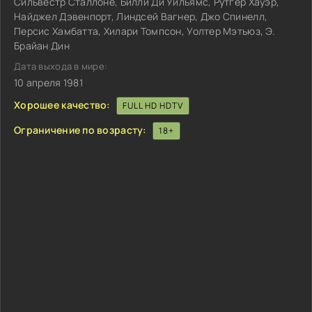
Сильвестр Сталлоне, Билли Ди Уильямс, Рутгер Хауэр,
Найджел Дэвенпорт, Линдсей Вагнер, Джо Спинелл,
Персис Хамбатта, Хилари Томпсон, Уолтер Мэтьюз, Э.
Брайан Дин
Дата выхода в мире:
10 апреля 1981
Хорошее качество:
FULL HD HDTV
Ограничение по возрасту:
18+