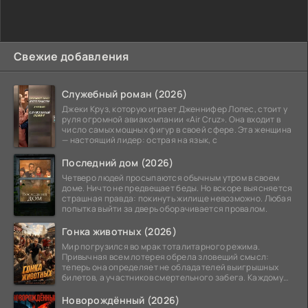
Свежие добавления
Служебный роман (2026)
Джеки Круз, которую играет Дженнифер Лопес, стоит у
руля огромной авиакомпании «Air Cruz». Она входит в
число самых мощных фигур в своей сфере. Эта женщина
— настоящий лидер: острая на язык, с
Последний дом (2026)
Четверо людей просыпаются обычным утром в своем
доме. Ничто не предвещает беды. Но вскоре выясняется
страшная правда: покинуть жилище невозможно. Любая
попытка выйти за дверь оборачивается провалом.
Гонка животных (2026)
Мир погрузился во мрак тоталитарного режима.
Привычная всем лотерея обрела зловещий смысл:
теперь она определяет не обладателей выигрышных
билетов, а участников смертельного забега. Каждому
номеру
Новорождённый (2026)