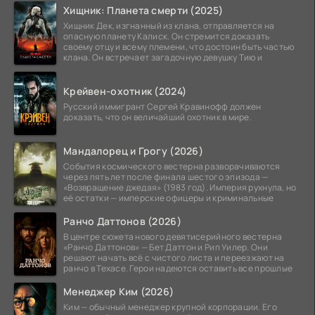
Хищник: Планета смерти (2025)
Хищник Дек, изгнанный из клана, отправляется на
опасную планету Калиск. Он стремится доказать
своему отцу и всему племени, что достоин быть частью
клана. Он встречает загадочную девушку Тию и
Крейвен-охотник (2024)
Русский иммигрант Сергей Кравинофф должен
доказать, что он величайший охотник в мире.
Мандалорец и Грогу (2026)
События космического вестерна разворачиваются
через пять лет после финала шестого эпизода —
«Возвращение джедая» (1983 год). Империя рухнула, но
её остатки — имперские офицеры и криминальные
Ранчо Даттонов (2026)
В центре сюжета нового девятисерийного вестерна
«Ранчо Даттонов» — Бет Даттон и Рип Уилер. Они
решают начать всё с чистого листа и переезжают на
ранчо в Техасе. Герои надеются оставить все прошлые
Менеджер Ким (2026)
Ким — обычный менеджер крупной корпорации. Его