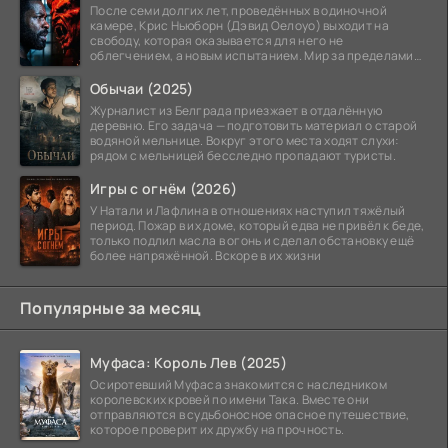
После семи долгих лет, проведённых в одиночной
камере, Крис Ньюборн (Дэвид Оелоуо) выходит на
свободу, которая оказывается для него не
облегчением, а новым испытанием. Мир за пределами
тюремных стен
Обычаи (2025)
Журналист из Белграда приезжает в отдалённую
деревню. Его задача — подготовить материал о старой
водяной мельнице. Вокруг этого места ходят слухи:
рядом с мельницей бесследно пропадают туристы.
Игры с огнём (2026)
У Натали и Лафлина в отношениях наступил тяжёлый
период. Пожар в их доме, который едва не привёл к беде,
только подлил масла в огонь и сделал обстановку ещё
более напряжённой. Вскоре в их жизни
Популярные за месяц
Муфаса: Король Лев (2025)
Осиротевший Муфаса знакомится с наследником
королевских кровей по имени Така. Вместе они
отправляются в судьбоносное опасное путешествие,
которое проверит их дружбу на прочность.